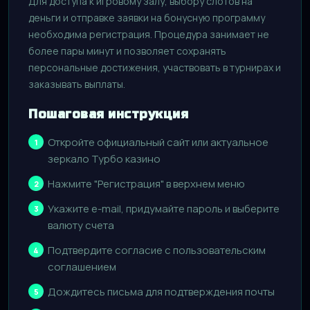
Для доступа к игровому залу, выбору слотов на
деньги и отправке заявки на бонусную программу
необходима регистрация. Процедура занимает не
более пары минут и позволяет сохранять
персональные достижения, участвовать в турнирах и
заказывать выплаты.
Пошаговая инструкция
Откройте официальный сайт или актуальное
зеркало Турбо казино
Нажмите "Регистрация" в верхнем меню
Укажите e-mail, придумайте пароль и выберите
валюту счета
Подтвердите согласие с пользовательским
соглашением
Дождитесь письма для подтверждения почты