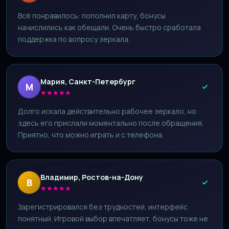
Всё понравилось: пополнил карту, бонусы
начислились как обещали. Очень быстро сработала
поддержка по вопросу зеркала.
Мария, Санкт-Петербург
М
★
★
★
★
★
Долго искала действительно рабочее зеркало, но
здесь его прислали моментально после обращения.
Приятно, что можно играть и с телефона.
Владимир, Ростов-на-Дону
В
★
★
★
★
★
Зарегистрировался без трудностей, интерфейс
понятный. Игровой выбор впечатляет, бонусы тоже не