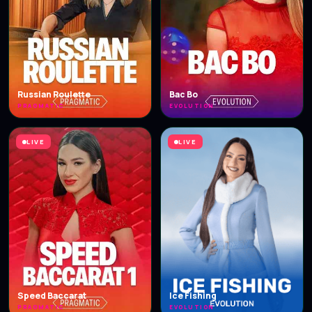
Russian Roulette
Bac Bo
PRAGMATIC
EVOLUTION
LIVE
LIVE
Speed Baccarat
Ice Fishing
PRAGMATIC
EVOLUTION