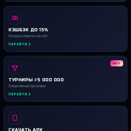
КЭШБЭК ДО 15%
Каждую неделю на счёт
ПЕРЕЙТИ
HOT
ТУРНИРЫ ₽5 000 000
Ежедневные призовые
ПЕРЕЙТИ
СКАЧАТЬ APK