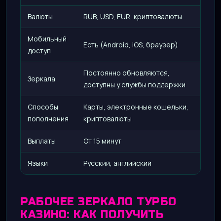
Валюты
RUB, USD, EUR, криптовалюты
Мобильный
Есть (Android, iOS, браузер)
доступ
Постоянно обновляются,
Зеркала
доступны у службы поддержки
Способы
Карты, электронные кошельки,
пополнения
криптовалюты
Выплаты
От 15 минут
Языки
Русский, английский
РАБОЧЕЕ ЗЕРКАЛО ТУРБО
КАЗИНО: КАК ПОЛУЧИТЬ