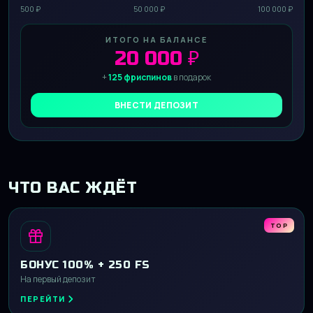
500 ₽
50 000 ₽
100 000 ₽
ИТОГО НА БАЛАНСЕ
20 000 ₽
+
125 фриспинов
в подарок
ВНЕСТИ ДЕПОЗИТ
ЧТО ВАС ЖДЁТ
TOP
БОНУС 100% + 250 FS
На первый депозит
ПЕРЕЙТИ