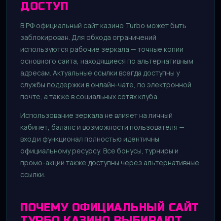
UR
ДОСТУП
В РФ официальный сайт казино Turbo может быть
заблокирован. Для обхода ограничений
используются рабочие зеркала — точные копии
основного сайта, находящиеся по альтернативным
адресам. Актуальные ссылки всегда доступны у
службы поддержки в онлайн-чате, по электронной
почте, а также в социальных сетях клуба.
Использование зеркала не влияет на личный
кабинет, баланс и возможности пользователя —
вход и функционал полностью идентичны
официальному ресурсу. Все бонусы, турниры и
промо-акции также доступны через альтернативные
ссылки.
ПОЧЕМУ ОФИЦИАЛЬНЫЙ САЙТ
ТУРБО КАЗИНО ВЫБИРАЮТ