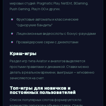
мировых студий: Pragmatic Play, NetEnt, BGaming,
Push Gaming, Play’n GO и других.
Фруктовые автоматы и классические
"однорукие бандиты"
Лицензионные видеослоты с бонус-раундами
Провайдерские серии с джекпотами
Краш-игры
Раздел игр типа Aviator и аналогов выделяется
простыми правилами и динамикой. Ставки можно
делать в реальном времени, выигрыши — мгновенно
зачисляются на счет.
Топ-игры для новичков и
постоянных пользователей
Список популярных слотов формируется по
количеству запусков и объему ставок. Среди