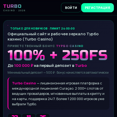
TURBO
ВОЙТИ
РЕГИСТРАЦИЯ
CASINO · 2026
ТОЛЬКО ДЛЯ НОВИЧКОВ · ЛИМИТ 24:00:00
Официальный сайт и рабочее зеркало Турбо
казино (Turbo Casino)
ПРИВЕТСТВЕННЫЙ БОНУС
ТУРБО CASINO
100% + 250FS
До
100 000 ₽
на первый депозит в
Turbo
Минимальный депозит — 500 ₽ · Бонус начисляется автоматически
Turbo Casino
— лицензионная игровая платформа с
международной лицензией Curaçao. 2 000+ слотов от
ведущих провайдеров, мгновенные выплаты в крипту и
на карты, поддержка 24/7. Более 1 200 000 игроков уже
выбрали Турбо.