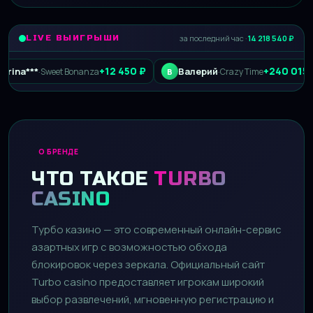
LIVE ВЫИГРЫШИ
за последний час ·
14 218 540 ₽
+12 450 ₽
+240 015 ₽
*
Валерий
·
Sweet Bonanza
·
Crazy Time
В
L
О БРЕНДЕ
ЧТО ТАКОЕ
TURBO
CASINO
Турбо казино — это современный онлайн-сервис
азартных игр с возможностью обхода
блокировок через зеркала. Официальный сайт
Turbo casino предоставляет игрокам широкий
выбор развлечений, мгновенную регистрацию и