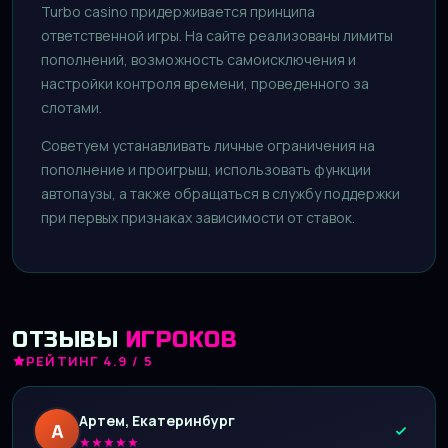
Turbo casino придерживается принципа
ответственной игры. На сайте реализованы лимиты
пополнений, возможность самоисключения и
настройки контроля времени, проведенного за
слотами.
Советуем устанавливать личные ограничения на
пополнение и проигрыш, использовать функции
автопаузы, а также обращаться в службу поддержки
при первых признаках зависимости от ставок.
ОТЗЫВЫ
ИГРОКОВ
РЕЙТИНГ 4.9 / 5
Артем, Екатеринбург
А
★
★
★
★
★