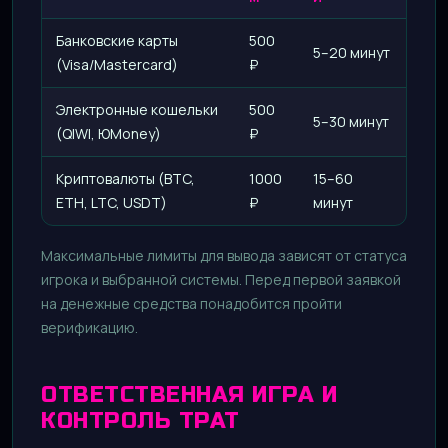
Банковские карты
500
5–20 минут
(Visa/Mastercard)
₽
Электронные кошельки
500
5–30 минут
(QIWI, ЮMoney)
₽
Криптовалюты (BTC,
1000
15–60
ETH, LTC, USDT)
₽
минут
Максимальные лимиты для вывода зависят от статуса
игрока и выбранной системы. Перед первой заявкой
на денежные средства понадобится пройти
верификацию.
ОТВЕТСТВЕННАЯ ИГРА И
КОНТРОЛЬ ТРАТ