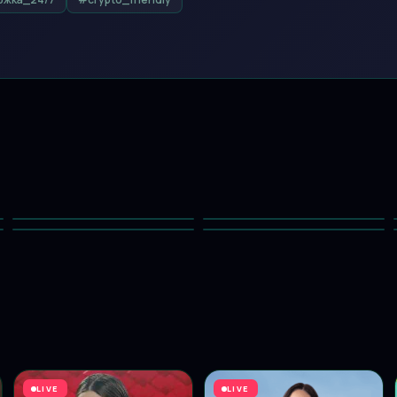
Diamond of Jungle
Aztec Clusters
NEW
Fruit Machine
Capymania Yellow
HOT
NETENT
PRAGMATIC PLAY
MICROGAMING
PRAGMATIC PLAY
LIVE
LIVE