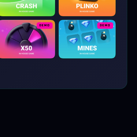
DEMO
DEMO