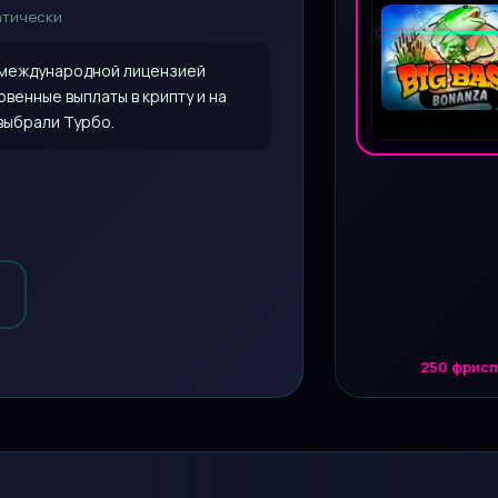
атически
 международной лицензией
овенные выплаты в крипту и на
 выбрали Турбо.
250 фрис