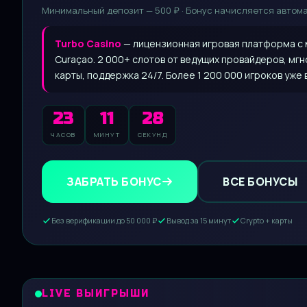
Минимальный депозит — 500 ₽ · Бонус начисляется автом
Turbo Casino
— лицензионная игровая платформа с
Curaçao. 2 000+ слотов от ведущих провайдеров, мгн
карты, поддержка 24/7. Более 1 200 000 игроков уже
23
11
25
ЧАСОВ
МИНУТ
СЕКУНД
ЗАБРАТЬ БОНУС
ВСЕ БОНУСЫ
Без верификации до 50 000 ₽
Вывод за 15 минут
Crypto + карты
LIVE ВЫИГРЫШИ