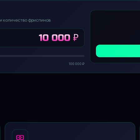
 и количество фриспинов
10 000 ₽
100 000 ₽