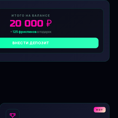
ИТОГО НА БАЛАНСЕ
20 000 ₽
+
125 фриспинов
в подарок
ВНЕСТИ ДЕПОЗИТ
HOT