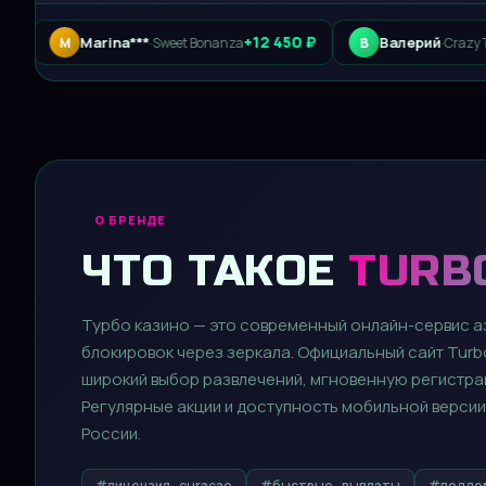
+12 450 ₽
+240 
Marina***
Валерий
·
Sweet Bonanza
В
·
Crazy Time
О БРЕНДЕ
ЧТО ТАКОЕ
TURB
Турбо казино — это современный онлайн-сервис 
блокировок через зеркала. Официальный сайт Turb
широкий выбор развлечений, мгновенную регистрац
Регулярные акции и доступность мобильной версии
России.
#лицензия_curaçao
#быстрые_выплаты
#подде