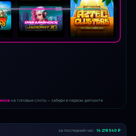
пинов
на топовые слоты — забери в первом депозите
за последний час ·
14 218 540 ₽