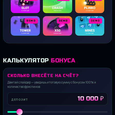
DEMO
DEMO
DEMO
КАЛЬКУЛЯТОР
БОНУСА
СКОЛЬКО ВНЕСЁТЕ НА СЧЁТ?
Двигай слайдер — увидишь итоговую сумму с бонусом 100% и
количество фриспинов
10 000 ₽
ДЕПОЗИТ