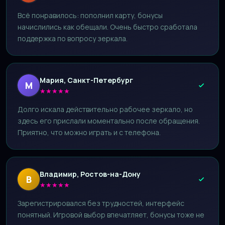
Всё понравилось: пополнил карту, бонусы
начислились как обещали. Очень быстро сработала
поддержка по вопросу зеркала.
Мария, Санкт-Петербург
М
★
★
★
★
★
Долго искала действительно рабочее зеркало, но
здесь его прислали моментально после обращения.
Приятно, что можно играть и с телефона.
Владимир, Ростов-на-Дону
В
★
★
★
★
★
Зарегистрировался без трудностей, интерфейс
понятный. Игровой выбор впечатляет, бонусы тоже не