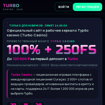
TURBO
ВОЙТИ
РЕГИСТРАЦИЯ
CASINO · 2026
ТОЛЬКО ДЛЯ НОВИЧКОВ · ЛИМИТ 24:00:00
Официальный сайт и рабочее зеркало Турбо
казино (Turbo Casino)
ПРИВЕТСТВЕННЫЙ БОНУС
ТУРБО CASINO
100% + 250FS
До
100 000 ₽
на первый депозит в
Turbo
Минимальный депозит — 500 ₽ · Бонус начисляется автоматически
Turbo Casino
— лицензионная игровая платформа с
международной лицензией Curaçao. 2 000+ слотов от
ведущих провайдеров, мгновенные выплаты в крипту и
на карты, поддержка 24/7. Более 1 200 000 игроков уже
выбрали Турбо.