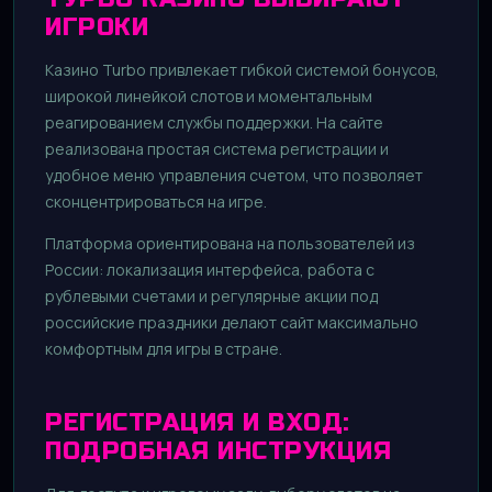
ИГРОКИ
Казино Turbo привлекает гибкой системой бонусов,
широкой линейкой слотов и моментальным
реагированием службы поддержки. На сайте
реализована простая система регистрации и
удобное меню управления счетом, что позволяет
сконцентрироваться на игре.
Платформа ориентирована на пользователей из
России: локализация интерфейса, работа с
рублевыми счетами и регулярные акции под
российские праздники делают сайт максимально
комфортным для игры в стране.
РЕГИСТРАЦИЯ И ВХОД:
ПОДРОБНАЯ ИНСТРУКЦИЯ