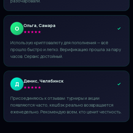
разочаровали.
Ольга, Самара
О
★
★
★
★
★
Использую криптовалюту для пополнения — всё
прошло быстро и легко. Верификацию прошла за пару
часов. Сервис достойный.
Денис, Челябинск
Д
★
★
★
★
★
Присоединяюсь к отзывам: турниры и акции
появляются часто, кешбэк реально возвращается
еженедельно. Рекомендую всем, кто ценит честность.