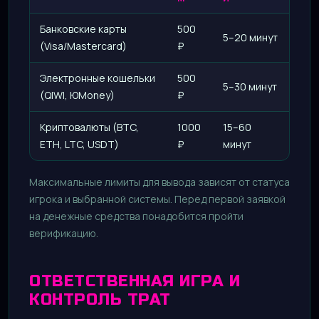
Банковские карты
500
5–20 минут
(Visa/Mastercard)
₽
Электронные кошельки
500
5–30 минут
(QIWI, ЮMoney)
₽
Криптовалюты (BTC,
1000
15–60
ETH, LTC, USDT)
₽
минут
Максимальные лимиты для вывода зависят от статуса
игрока и выбранной системы. Перед первой заявкой
на денежные средства понадобится пройти
верификацию.
ОТВЕТСТВЕННАЯ ИГРА И
КОНТРОЛЬ ТРАТ