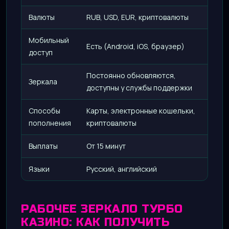
Валюты
RUB, USD, EUR, криптовалюты
Мобильный
Есть (Android, iOS, браузер)
доступ
Постоянно обновляются,
Зеркала
доступны у службы поддержки
Способы
Карты, электронные кошельки,
пополнения
криптовалюты
Выплаты
От 15 минут
Языки
Русский, английский
РАБОЧЕЕ ЗЕРКАЛО ТУРБО
КАЗИНО: КАК ПОЛУЧИТЬ