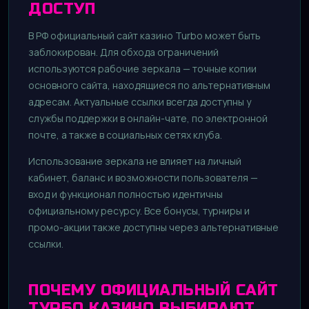
UR
ДОСТУП
В РФ официальный сайт казино Turbo может быть
заблокирован. Для обхода ограничений
используются рабочие зеркала — точные копии
основного сайта, находящиеся по альтернативным
адресам. Актуальные ссылки всегда доступны у
службы поддержки в онлайн-чате, по электронной
почте, а также в социальных сетях клуба.
Использование зеркала не влияет на личный
кабинет, баланс и возможности пользователя —
вход и функционал полностью идентичны
официальному ресурсу. Все бонусы, турниры и
промо-акции также доступны через альтернативные
ссылки.
ПОЧЕМУ ОФИЦИАЛЬНЫЙ САЙТ
ТУРБО КАЗИНО ВЫБИРАЮТ