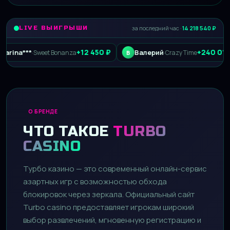
LIVE ВЫИГРЫШИ
за последний час ·
14 218 540 ₽
+12 450 ₽
+240 015 ₽
*
Валерий
·
Sweet Bonanza
·
Crazy Time
В
L
О БРЕНДЕ
ЧТО ТАКОЕ
TURBO
CASINO
Турбо казино — это современный онлайн-сервис
азартных игр с возможностью обхода
блокировок через зеркала. Официальный сайт
Turbo casino предоставляет игрокам широкий
выбор развлечений, мгновенную регистрацию и