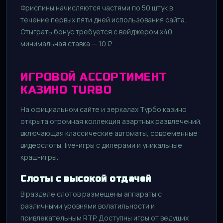
Фриспины начисляются частями по 50 штук в
течение первых пяти дней использования сайта.
Отыграть бонус требуется с вейджером x40,
минимальная ставка — 10 ₽.
ИГРОВОЙ АССОРТИМЕНТ
КАЗИНО TURBO
На официальном сайте и зеркалах Турбо казино
открыта огромная коллекция азартных развлечений,
включающая классические автоматы, современные
видеослоты, live-игры с дилерами и уникальные
краш-игры.
Слоты с высокой отдачей
В разделе слотов размещены аппараты с
различными уровнями волатильности и
привлекательным RTP. Доступны игры от ведущих