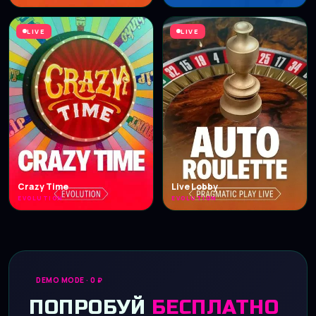
LIVE
LIVE
Crazy Time
Live Lobby
EVOLUTION
EVOLUTION
DEMO MODE · 0 ₽
ПОПРОБУЙ
БЕСПЛАТНО