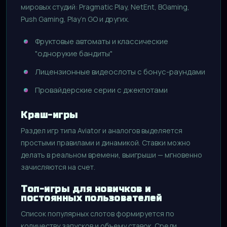
мировых студий: Pragmatic Play, NetEnt, BGaming,
Push Gaming, Play’n GO и других.
Фруктовые автоматы и классические
"однорукие бандиты"
Лицензионные видеослоты с бонус-раундами
Провайдерские серии с джекпотами
Краш-игры
Раздел игр типа Aviator и аналогов выделяется
простыми правилами и динамикой. Ставки можно
делать в реальном времени, выигрыши — мгновенно
зачисляются на счет.
Топ-игры для новичков и
постоянных пользователей
Список популярных слотов формируется по
количеству запусков и объему ставок. Среди