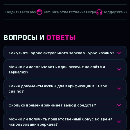
дит iTechLabs
GamCare ответственная игра
Поддержка 24/7
В
ВОПРОСЫ И
ОТВЕТЫ
Как узнать адрес актуального зеркала Турбо казино?
Можно ли использовать один аккаунт на сайте и
зеркалах?
Какие документы нужны для верификации в Turbo
casino?
Сколько времени занимает вывод средств?
Можно ли получить приветственный бонус во время
использования зеркала?