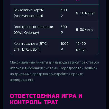
Банковские карты
500
5–20 минут
(Visa/Mastercard)
₽
Электронные кошельки
500
5–30 минут
(QIWI, ЮMoney)
₽
Криптовалюты (BTC,
1000
15–60
ETH, LTC, USDT)
₽
минут
Максимальные лимиты для вывода зависят от статуса
игрока и выбранной системы. Перед первой заявкой
на денежные средства понадобится пройти
верификацию.
ОТВЕТСТВЕННАЯ ИГРА И
КОНТРОЛЬ ТРАТ