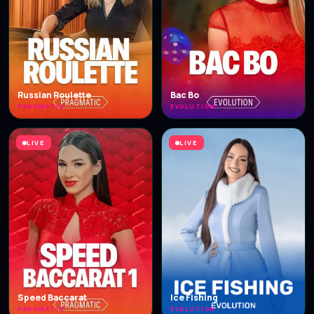
Russian Roulette
Bac Bo
PRAGMATIC
EVOLUTION
LIVE
LIVE
Speed Baccarat
Ice Fishing
PRAGMATIC
EVOLUTION