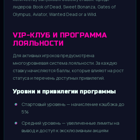
лидеров: Book of Dead, Sweet Bonanza, Gates of
Olympus, Aviator, Wanted Dead or a Wild.
VIP-КЛУБ И ПРОГРАММА
ЛОЯЛЬНОСТИ
Для активных игроков предусмотрена
многоуровневая система лояльности. За каждую
ставку начисляются баллы, которые влияют на рост
статуса и перечень доступных привилегий.
Уровни и привилегии программы
Стартовый уровень — начисление кэшбэка до
5%
Средний уровень — увеличенные лимиты на
вывод и доступ к эксклюзивным акциям