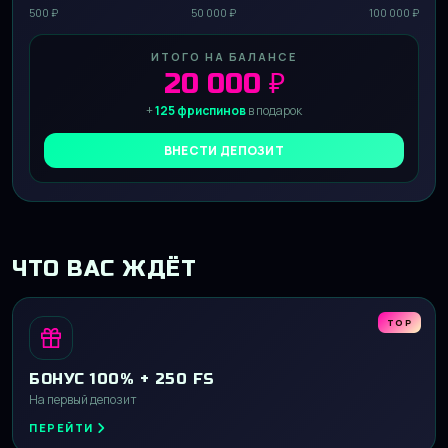
500 ₽
50 000 ₽
100 000 ₽
ИТОГО НА БАЛАНСЕ
20 000 ₽
+
125 фриспинов
в подарок
ВНЕСТИ ДЕПОЗИТ
ЧТО ВАС ЖДЁТ
TOP
БОНУС 100% + 250 FS
На первый депозит
ПЕРЕЙТИ