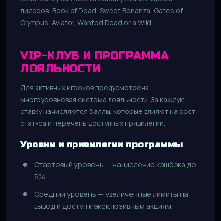
лидеров: Book of Dead, Sweet Bonanza, Gates of
Olympus, Aviator, Wanted Dead or a Wild.
VIP-КЛУБ И ПРОГРАММА
ЛОЯЛЬНОСТИ
Для активных игроков предусмотрена
многоуровневая система лояльности. За каждую
ставку начисляются баллы, которые влияют на рост
статуса и перечень доступных привилегий.
Уровни и привилегии программы
Стартовый уровень — начисление кэшбэка до
5%
Средний уровень — увеличенные лимиты на
вывод и доступ к эксклюзивным акциям