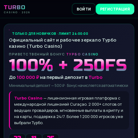
TURBO
ВОЙТИ
РЕГИСТРАЦИЯ
CASINO · 2026
ТОЛЬКО ДЛЯ НОВИЧКОВ · ЛИМИТ 24:00:00
Официальный сайт и рабочее зеркало Турбо
казино (Turbo Casino)
ПРИВЕТСТВЕННЫЙ БОНУС
ТУРБО CASINO
100% + 250FS
До
100 000 ₽
на первый депозит в
Turbo
Минимальный депозит — 500 ₽ · Бонус начисляется автоматически
Turbo Casino
— лицензионная игровая платформа с
международной лицензией Curaçao. 2 000+ слотов от
ведущих провайдеров, мгновенные выплаты в крипту и
на карты, поддержка 24/7. Более 1 200 000 игроков уже
выбрали Турбо.