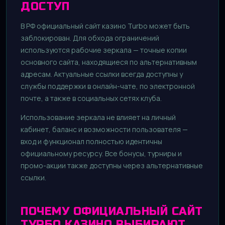
UR
ДОСТУП
В РФ официальный сайт казино Turbo может быть
заблокирован. Для обхода ограничений
используются рабочие зеркала — точные копии
основного сайта, находящиеся по альтернативным
адресам. Актуальные ссылки всегда доступны у
службы поддержки в онлайн-чате, по электронной
почте, а также в социальных сетях клуба.
Использование зеркала не влияет на личный
кабинет, баланс и возможности пользователя —
вход и функционал полностью идентичны
официальному ресурсу. Все бонусы, турниры и
промо-акции также доступны через альтернативные
ссылки.
ПОЧЕМУ ОФИЦИАЛЬНЫЙ САЙТ
ТУРБО КАЗИНО ВЫБИРАЮТ