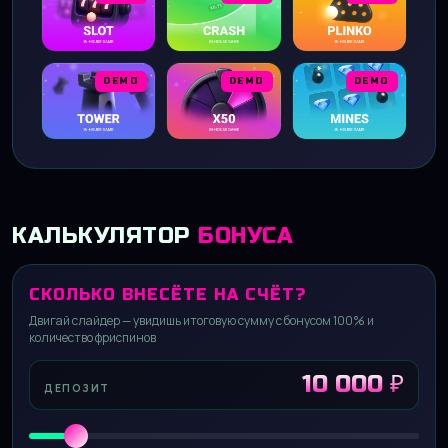
DEMO
DEMO
DEMO
КАЛЬКУЛЯТОР
БОНУСА
СКОЛЬКО ВНЕСЁТЕ НА СЧЁТ?
Двигай слайдер — увидишь итоговую сумму с бонусом 100% и
количество фриспинов
10 000 ₽
ДЕПОЗИТ