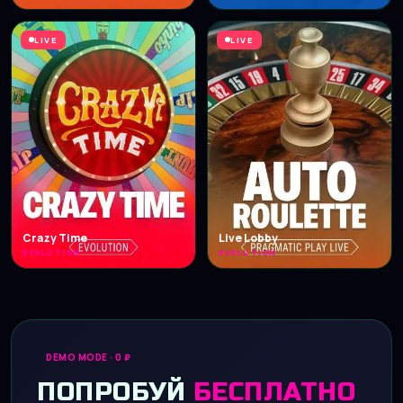
LIVE
LIVE
Crazy Time
Live Lobby
EVOLUTION
EVOLUTION
DEMO MODE · 0 ₽
ПОПРОБУЙ
БЕСПЛАТНО