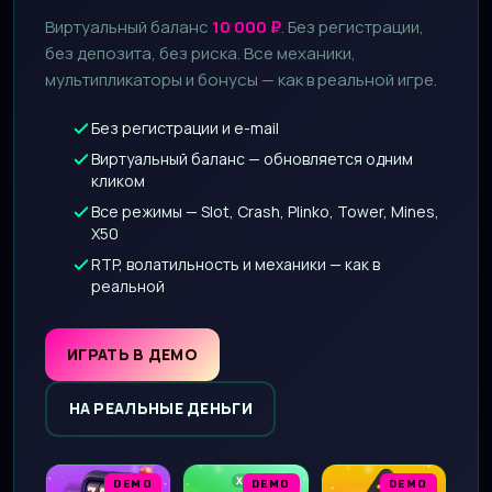
Виртуальный баланс
10 000 ₽
. Без регистрации,
без депозита, без риска. Все механики,
мультипликаторы и бонусы — как в реальной игре.
Без регистрации и e-mail
Виртуальный баланс — обновляется одним
кликом
Все режимы — Slot, Crash, Plinko, Tower, Mines,
X50
RTP, волатильность и механики — как в
реальной
ИГРАТЬ В ДЕМО
НА РЕАЛЬНЫЕ ДЕНЬГИ
DEMO
DEMO
DEMO