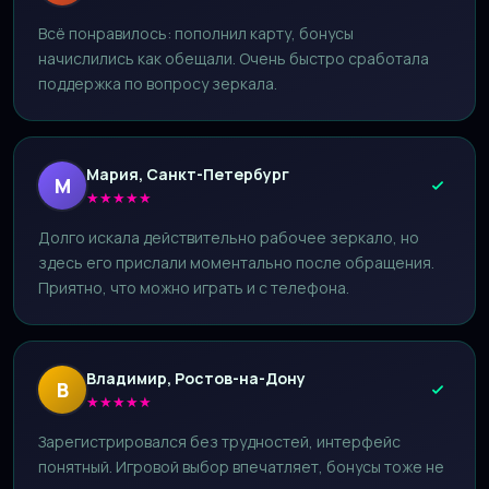
Всё понравилось: пополнил карту, бонусы
начислились как обещали. Очень быстро сработала
поддержка по вопросу зеркала.
Мария, Санкт-Петербург
М
★
★
★
★
★
Долго искала действительно рабочее зеркало, но
здесь его прислали моментально после обращения.
Приятно, что можно играть и с телефона.
Владимир, Ростов-на-Дону
В
★
★
★
★
★
Зарегистрировался без трудностей, интерфейс
понятный. Игровой выбор впечатляет, бонусы тоже не