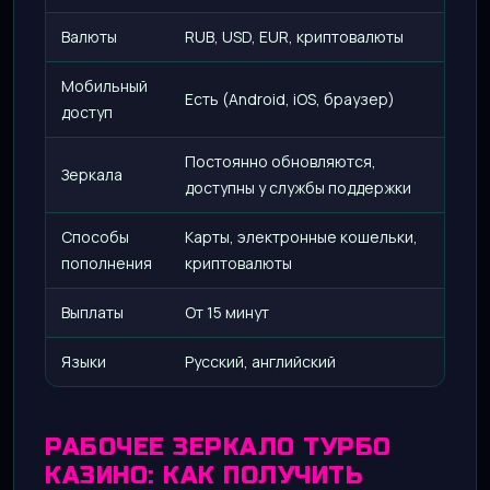
Валюты
RUB, USD, EUR, криптовалюты
Мобильный
Есть (Android, iOS, браузер)
доступ
Постоянно обновляются,
Зеркала
доступны у службы поддержки
Способы
Карты, электронные кошельки,
пополнения
криптовалюты
Выплаты
От 15 минут
Языки
Русский, английский
РАБОЧЕЕ ЗЕРКАЛО ТУРБО
КАЗИНО: КАК ПОЛУЧИТЬ