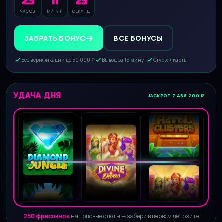
23
11
24
ЧАСОВ
МИНУТ
СЕКУНД
ЗАБРАТЬ БОНУС
ВСЕ БОНУСЫ
Без верификации до 50 000 ₽
Вывод за 15 минут
Crypto + карты
УДАЧА ДНЯ
JACKPOT 7 458 200 ₽
250 фриспинов
на топовые слоты — забери в первом депозите