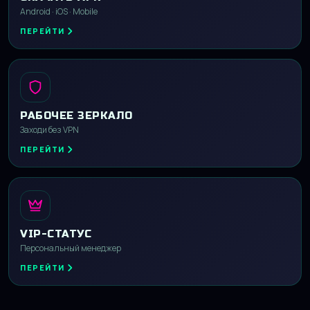
Android · iOS · Mobile
ПЕРЕЙТИ
РАБОЧЕЕ ЗЕРКАЛО
Заходи без VPN
ПЕРЕЙТИ
VIP-СТАТУС
Персональный менеджер
ПЕРЕЙТИ