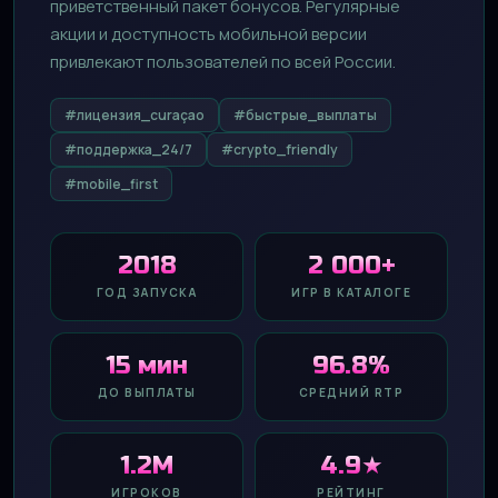
приветственный пакет бонусов. Регулярные
акции и доступность мобильной версии
привлекают пользователей по всей России.
#лицензия_curaçao
#быстрые_выплаты
#поддержка_24/7
#crypto_friendly
#mobile_first
2018
2 000+
ГОД ЗАПУСКА
ИГР В КАТАЛОГЕ
15 мин
96.8%
ДО ВЫПЛАТЫ
СРЕДНИЙ RTP
1.2M
4.9★
ИГРОКОВ
РЕЙТИНГ