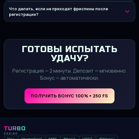
Что делать, если не приходят фриспины после
регистрации?
ГОТОВЫ ИСПЫТАТЬ
УДАЧУ?
Регистрация — 2 минуты. Депозит — мгновенно.
Бонус — автоматически.
ПОЛУЧИТЬ БОНУС 100% + 250 FS
TURBO
CASINO
Visa
MasterCard
МИР
Bitcoin
USDT
ЮMoney