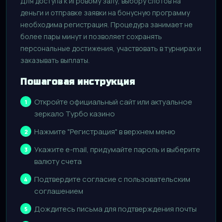
Для доступа к игровому залу, выбору слотов на
деньги и отправке заявки на бонусную программу
необходима регистрация. Процедура занимает не
более пары минут и позволяет сохранять
персональные достижения, участвовать в турнирах и
заказывать выплаты.
Пошаговая инструкция
Откройте официальный сайт или актуальное
зеркало Турбо казино
Нажмите "Регистрация" в верхнем меню
Укажите e-mail, придумайте пароль и выберите
валюту счета
Подтвердите согласие с пользовательским
соглашением
Дождитесь письма для подтверждения почты