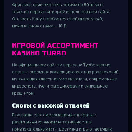
Фриспины начисляются частями по 50 штук в
течение первых пяти дней использования сайта.
Отыграть бонус требуется с вейджером x40,
минимальная ставка — 10 ₽.
ИГРОВОЙ АССОРТИМЕНТ
КАЗИНО TURBO
На официальном сайте и зеркалах Турбо казино
открыта огромная коллекция азартных развлечений,
включающая классические автоматы, современные
видеослоты, live-игры с дилерами и уникальные
краш-игры.
Слоты с высокой отдачей
В разделе слотов размещены аппараты с
различными уровнями волатильности и
привлекательным RTP. Доступны игры от ведущих