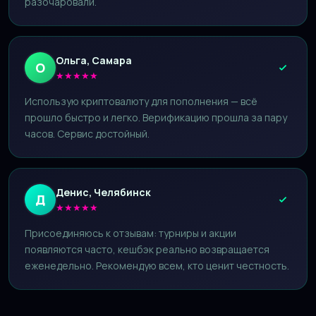
разочаровали.
Ольга, Самара
О
★
★
★
★
★
Использую криптовалюту для пополнения — всё
прошло быстро и легко. Верификацию прошла за пару
часов. Сервис достойный.
Денис, Челябинск
Д
★
★
★
★
★
Присоединяюсь к отзывам: турниры и акции
появляются часто, кешбэк реально возвращается
еженедельно. Рекомендую всем, кто ценит честность.