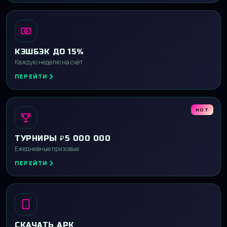
КЭШБЭК ДО 15%
Каждую неделю на счёт
ПЕРЕЙТИ
HOT
ТУРНИРЫ ₽5 000 000
Ежедневные призовые
ПЕРЕЙТИ
СКАЧАТЬ APK