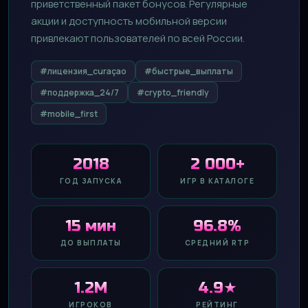
приветственный пакет бонусов. Регулярные
акции и доступность мобильной версии
привлекают пользователей по всей России.
#лицензия_curaçao
#быстрые_выплаты
#поддержка_24/7
#crypto_friendly
#mobile_first
2018
2 000+
ГОД ЗАПУСКА
ИГР В КАТАЛОГЕ
15 мин
96.8%
ДО ВЫПЛАТЫ
СРЕДНИЙ RTP
1.2M
4.9★
ИГРОКОВ
РЕЙТИНГ