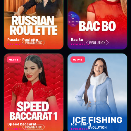
Russian Roulette
Bac Bo
PRAGMATIC
EVOLUTION
LIVE
LIVE
Speed Baccarat
Ice Fishing
PRAGMATIC
EVOLUTION