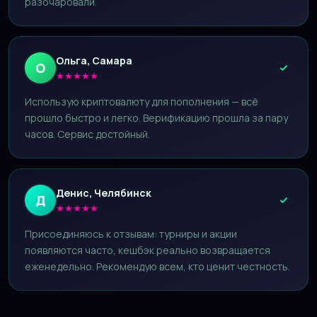
разочаровали.
Ольга, Самара
О
★
★
★
★
★
Использую криптовалюту для пополнения — всё
прошло быстро и легко. Верификацию прошла за пару
часов. Сервис достойный.
Денис, Челябинск
Д
★
★
★
★
★
Присоединяюсь к отзывам: турниры и акции
появляются часто, кешбэк реально возвращается
еженедельно. Рекомендую всем, кто ценит честность.