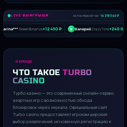
LIVE ВЫИГРЫШИ
за последний час ·
14 218 540 ₽
+12 450 ₽
+240 015 ₽
**
Валерий
·
Sweet Bonanza
·
Crazy Time
В
L
О БРЕНДЕ
ЧТО ТАКОЕ
TURBO
CASINO
Турбо казино — это современный онлайн-сервис
азартных игр с возможностью обхода
блокировок через зеркала. Официальный сайт
Turbo casino предоставляет игрокам широкий
выбор развлечений, мгновенную регистрацию и