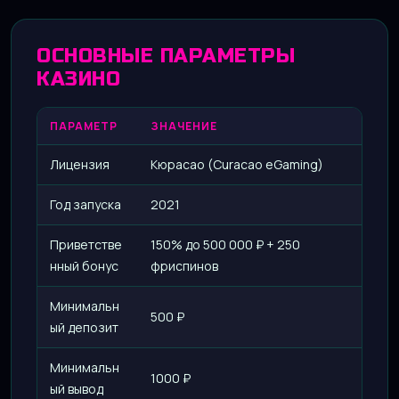
ОСНОВНЫЕ ПАРАМЕТРЫ
КАЗИНО
ПАРАМЕТР
ЗНАЧЕНИЕ
Лицензия
Кюрасао (Curacao eGaming)
Год запуска
2021
Приветстве
150% до 500 000 ₽ + 250
нный бонус
фриспинов
Минимальн
500 ₽
ый депозит
Минимальн
1000 ₽
ый вывод