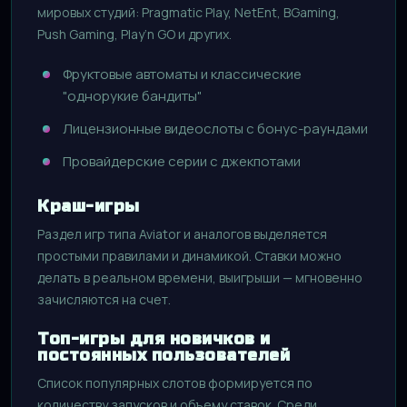
мировых студий: Pragmatic Play, NetEnt, BGaming,
Push Gaming, Play’n GO и других.
Фруктовые автоматы и классические
"однорукие бандиты"
Лицензионные видеослоты с бонус-раундами
Провайдерские серии с джекпотами
Краш-игры
Раздел игр типа Aviator и аналогов выделяется
простыми правилами и динамикой. Ставки можно
делать в реальном времени, выигрыши — мгновенно
зачисляются на счет.
Топ-игры для новичков и
постоянных пользователей
Список популярных слотов формируется по
количеству запусков и объему ставок. Среди