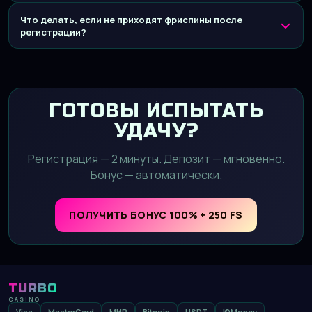
Что делать, если не приходят фриспины после
регистрации?
ГОТОВЫ ИСПЫТАТЬ
УДАЧУ?
Регистрация — 2 минуты. Депозит — мгновенно.
Бонус — автоматически.
ПОЛУЧИТЬ БОНУС 100% + 250 FS
TURBO
CASINO
Visa
MasterCard
МИР
Bitcoin
USDT
ЮMoney