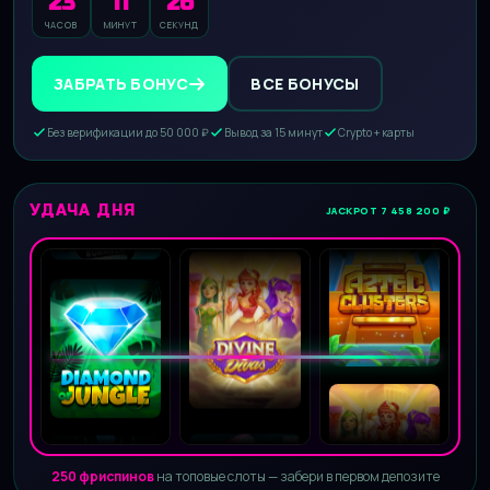
23
11
25
ЧАСОВ
МИНУТ
СЕКУНД
ЗАБРАТЬ БОНУС
ВСЕ БОНУСЫ
Без верификации до 50 000 ₽
Вывод за 15 минут
Crypto + карты
УДАЧА ДНЯ
JACKPOT 7 458 200 ₽
250 фриспинов
на топовые слоты — забери в первом депозите