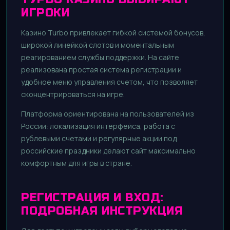
ИГРОКИ
Казино Turbo привлекает гибкой системой бонусов,
широкой линейкой слотов и моментальным
реагированием службы поддержки. На сайте
реализована простая система регистрации и
удобное меню управления счетом, что позволяет
сконцентрироваться на игре.
Платформа ориентирована на пользователей из
России: локализация интерфейса, работа с
рублевыми счетами и регулярные акции под
российские праздники делают сайт максимально
комфортным для игры в стране.
РЕГИСТРАЦИЯ И ВХОД:
ПОДРОБНАЯ ИНСТРУКЦИЯ