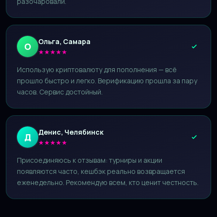
разочаровали.
Ольга, Самара
О
★
★
★
★
★
Использую криптовалюту для пополнения — всё
прошло быстро и легко. Верификацию прошла за пару
часов. Сервис достойный.
Денис, Челябинск
Д
★
★
★
★
★
Присоединяюсь к отзывам: турниры и акции
появляются часто, кешбэк реально возвращается
еженедельно. Рекомендую всем, кто ценит честность.