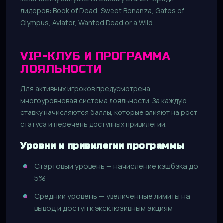
лидеров: Book of Dead, Sweet Bonanza, Gates of
Olympus, Aviator, Wanted Dead or a Wild.
VIP-КЛУБ И ПРОГРАММА
ЛОЯЛЬНОСТИ
Для активных игроков предусмотрена
многоуровневая система лояльности. За каждую
ставку начисляются баллы, которые влияют на рост
статуса и перечень доступных привилегий.
Уровни и привилегии программы
Стартовый уровень — начисление кэшбэка до
5%
Средний уровень — увеличенные лимиты на
вывод и доступ к эксклюзивным акциям