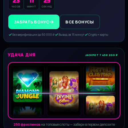
23
11
24
ЧАСОВ
МИНУТ
СЕКУНД
ЗАБРАТЬ БОНУС
ВСЕ БОНУСЫ
Без верификации до 50 000 ₽
Вывод за 15 минут
Crypto + карты
УДАЧА ДНЯ
JACKPOT 7 458 200 ₽
250 фриспинов
на топовые слоты — забери в первом депозите