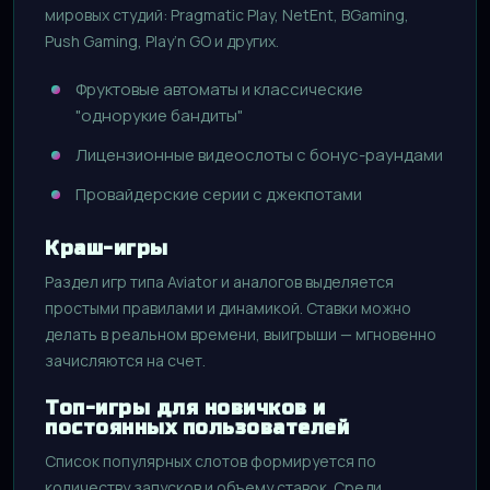
мировых студий: Pragmatic Play, NetEnt, BGaming,
Push Gaming, Play’n GO и других.
Фруктовые автоматы и классические
"однорукие бандиты"
Лицензионные видеослоты с бонус-раундами
Провайдерские серии с джекпотами
Краш-игры
Раздел игр типа Aviator и аналогов выделяется
простыми правилами и динамикой. Ставки можно
делать в реальном времени, выигрыши — мгновенно
зачисляются на счет.
Топ-игры для новичков и
постоянных пользователей
Список популярных слотов формируется по
количеству запусков и объему ставок. Среди