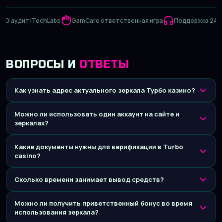
дит iTechLabs
GamCare ответственная игра
Поддержка 24/7
В
ВОПРОСЫ И
ОТВЕТЫ
Как узнать адрес актуального зеркала Турбо казино?
Можно ли использовать один аккаунт на сайте и
зеркалах?
Какие документы нужны для верификации в Turbo
casino?
Сколько времени занимает вывод средств?
Можно ли получить приветственный бонус во время
использования зеркала?