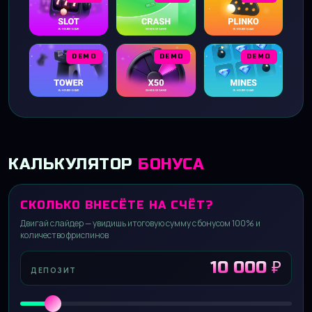
DEMO
DEMO
DEMO
КАЛЬКУЛЯТОР
БОНУСА
СКОЛЬКО ВНЕСЁТЕ НА СЧЁТ?
Двигай слайдер — увидишь итоговую сумму с бонусом 100% и
количество фриспинов
10 000 ₽
ДЕПОЗИТ