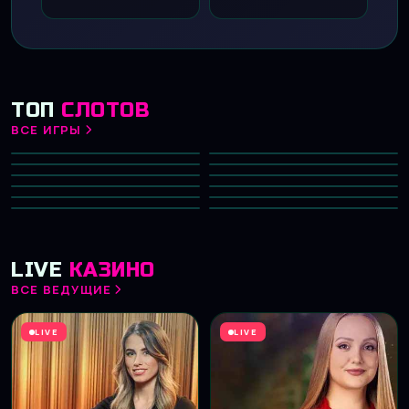
ТОП
СЛОТОВ
ВСЕ ИГРЫ
Gates of Olympus 1000
Big Bass Bonanza
HOT
Diamond of Jungle
Aztec Clusters
NEW
PRAGMATIC PLAY
PRAGMATIC PLAY
Divine Divas
Dreamshock
TOP
NETENT
PRAGMATIC PLAY
Hot Fruit
Phoenix Rising
NEW
PLAY’N GO
NETENT
Fruit Machine
Capymania Yellow
HOT
MICROGAMING
PLAY’N GO
Big Win x25
Fab Farm
MICROGAMING
PRAGMATIC PLAY
NETENT
PLAY’N GO
LIVE
КАЗИНО
ВСЕ ВЕДУЩИЕ
LIVE
LIVE