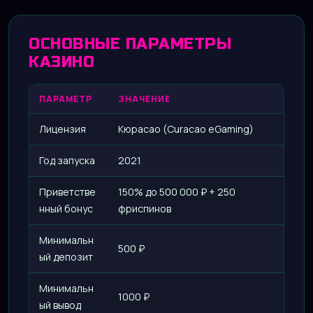
ОСНОВНЫЕ ПАРАМЕТРЫ
КАЗИНО
ПАРАМЕТР
ЗНАЧЕНИЕ
Лицензия
Кюрасао (Curacao eGaming)
Год запуска
2021
Приветстве
150% до 500 000 ₽ + 250
нный бонус
фриспинов
Минимальн
500 ₽
ый депозит
Минимальн
1000 ₽
ый вывод