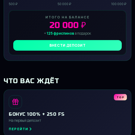
500 ₽
50 000 ₽
100 000 ₽
ИТОГО НА БАЛАНСЕ
20 000 ₽
+
125 фриспинов
в подарок
ВНЕСТИ ДЕПОЗИТ
ЧТО ВАС ЖДЁТ
TOP
БОНУС 100% + 250 FS
На первый депозит
ПЕРЕЙТИ