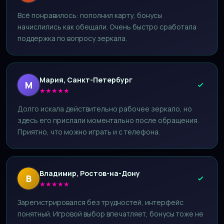
Всё понравилось: пополнил карту, бонусы
начислились как обещали. Очень быстро сработала
поддержка по вопросу зеркала.
Мария, Санкт-Петербург
М
★
★
★
★
★
Долго искала действительно рабочее зеркало, но
здесь его прислали моментально после обращения.
Приятно, что можно играть и с телефона.
Владимир, Ростов-на-Дону
В
★
★
★
★
★
Зарегистрировался без трудностей, интерфейс
понятный. Игровой выбор впечатляет, бонусы тоже не