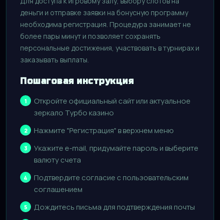
Для доступа к игровому залу, выбору слотов на
деньги и отправке заявки на бонусную программу
необходима регистрация. Процедура занимает не
более пары минут и позволяет сохранять
персональные достижения, участвовать в турнирах и
заказывать выплаты.
Пошаговая инструкция
Откройте официальный сайт или актуальное
зеркало Турбо казино
Нажмите "Регистрация" в верхнем меню
Укажите e-mail, придумайте пароль и выберите
валюту счета
Подтвердите согласие с пользовательским
соглашением
Дождитесь письма для подтверждения почты