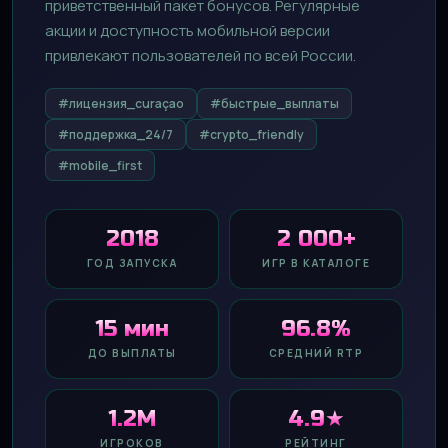
приветственный пакет бонусов. Регулярные
акции и доступность мобильной версии
привлекают пользователей по всей России.
#лицензия_curaçao
#быстрые_выплаты
#поддержка_24/7
#crypto_friendly
#mobile_first
2018
2 000+
ГОД ЗАПУСКА
ИГР В КАТАЛОГЕ
15 мин
96.8%
ДО ВЫПЛАТЫ
СРЕДНИЙ RTP
1.2M
4.9★
ИГРОКОВ
РЕЙТИНГ