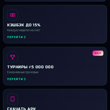
КЭШБЭК ДО 15%
Каждую неделю на счёт
ПЕРЕЙТИ
HOT
ТУРНИРЫ ₽5 000 000
Ежедневные призовые
ПЕРЕЙТИ
СКАЧАТЬ APK