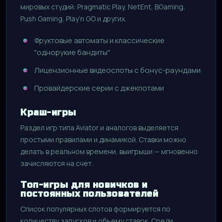
мировых студий: Pragmatic Play, NetEnt, BGaming,
Push Gaming, Play’n GO и других.
Фруктовые автоматы и классические
"однорукие бандиты"
Лицензионные видеослоты с бонус-раундами
Провайдерские серии с джекпотами
Краш-игры
Раздел игр типа Aviator и аналогов выделяется
простыми правилами и динамикой. Ставки можно
делать в реальном времени, выигрыши — мгновенно
зачисляются на счет.
Топ-игры для новичков и
постоянных пользователей
Список популярных слотов формируется по
количеству запусков и объему ставок. Среди