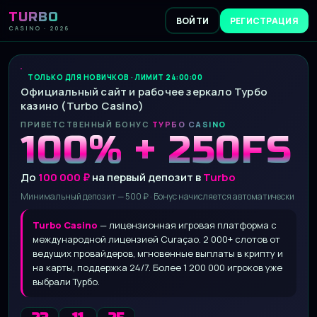
TURBO
ВОЙТИ
РЕГИСТРАЦИЯ
CASINO · 2026
ТОЛЬКО ДЛЯ НОВИЧКОВ · ЛИМИТ 24:00:00
Официальный сайт и рабочее зеркало Турбо
казино (Turbo Casino)
ПРИВЕТСТВЕННЫЙ БОНУС
ТУРБО CASINO
100% + 250FS
До
100 000 ₽
на первый депозит в
Turbo
Минимальный депозит — 500 ₽ · Бонус начисляется автоматически
Turbo Casino
— лицензионная игровая платформа с
международной лицензией Curaçao. 2 000+ слотов от
ведущих провайдеров, мгновенные выплаты в крипту и
на карты, поддержка 24/7. Более 1 200 000 игроков уже
выбрали Турбо.