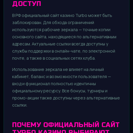
UR
ДОСТУП
В РФ официальный сайт казино Turbo может быть
заблокирован. Для обхода ограничений
используются рабочие зеркала — точные копии
основного сайта, находящиеся по альтернативным
адресам. Актуальные ссылки всегда доступны у
службы поддержки в онлайн-чате, по электронной
почте, а также в социальных сетях клуба.
Использование зеркала не влияет на личный
кабинет, баланс и возможности пользователя —
вход и функционал полностью идентичны
официальному ресурсу. Все бонусы, турниры и
промо-акции также доступны через альтернативные
ссылки.
ПОЧЕМУ ОФИЦИАЛЬНЫЙ САЙТ
ТУРБО КАЗИНО ВЫБИРАЮТ