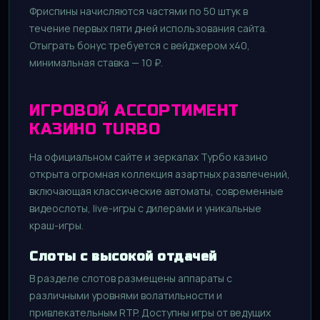
Фриспины начисляются частями по 50 штук в
течение первых пяти дней использования сайта.
Отыграть бонус требуется с вейджером x40,
минимальная ставка — 10 ₽.
ИГРОВОЙ АССОРТИМЕНТ
КАЗИНО TURBO
На официальном сайте и зеркалах Турбо казино
открыта огромная коллекция азартных развлечений,
включающая классические автоматы, современные
видеослоты, live-игры с дилерами и уникальные
краш-игры.
Слоты с высокой отдачей
В разделе слотов размещены аппараты с
различными уровнями волатильности и
привлекательным RTP. Доступны игры от ведущих