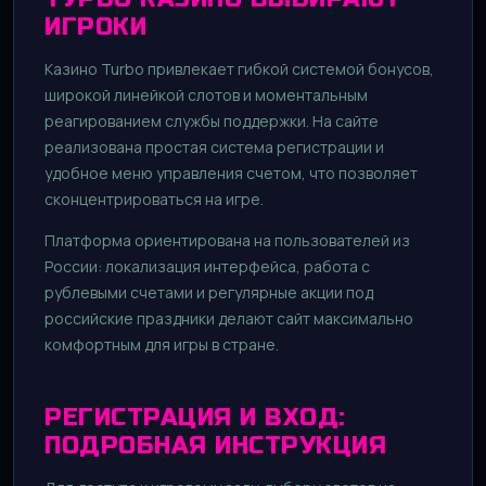
ИГРОКИ
Казино Turbo привлекает гибкой системой бонусов,
широкой линейкой слотов и моментальным
реагированием службы поддержки. На сайте
реализована простая система регистрации и
удобное меню управления счетом, что позволяет
сконцентрироваться на игре.
Платформа ориентирована на пользователей из
России: локализация интерфейса, работа с
рублевыми счетами и регулярные акции под
российские праздники делают сайт максимально
комфортным для игры в стране.
РЕГИСТРАЦИЯ И ВХОД:
ПОДРОБНАЯ ИНСТРУКЦИЯ