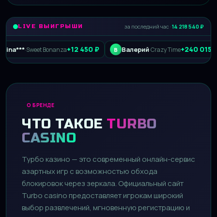
LIVE ВЫИГРЫШИ
за последний час ·
14 218 540 ₽
+12 450 ₽
+240 015 ₽
Валерий
Sweet Bonanza
·
Crazy Time
В
L
О БРЕНДЕ
ЧТО ТАКОЕ
TURBO
CASINO
Турбо казино — это современный онлайн-сервис
азартных игр с возможностью обхода
блокировок через зеркала. Официальный сайт
Turbo casino предоставляет игрокам широкий
выбор развлечений, мгновенную регистрацию и