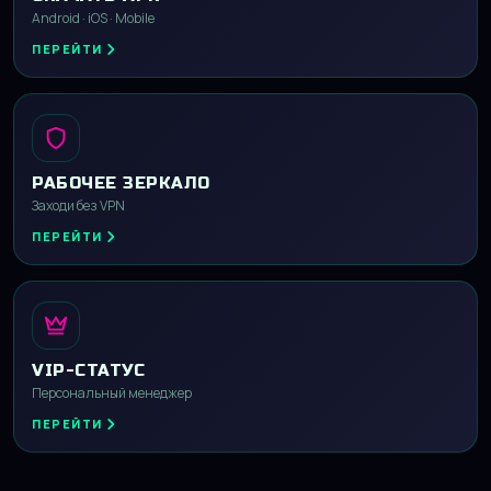
Android · iOS · Mobile
ПЕРЕЙТИ
РАБОЧЕЕ ЗЕРКАЛО
Заходи без VPN
ПЕРЕЙТИ
VIP-СТАТУС
Персональный менеджер
ПЕРЕЙТИ