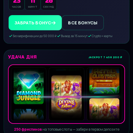
23
11
25
ЧАСОВ
МИНУТ
СЕКУНД
ЗАБРАТЬ БОНУС
ВСЕ БОНУСЫ
Без верификации до 50 000 ₽
Вывод за 15 минут
Crypto + карты
УДАЧА ДНЯ
JACKPOT 7 458 200 ₽
250 фриспинов
на топовые слоты — забери в первом депозите