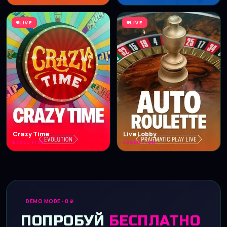
LIVE
LIVE
Crazy Time
Live Lobby
EVOLUTION
EVOLUTION
DEMO MODE · 0 ₽
ПОПРОБУЙ
БЕСПЛАТНО