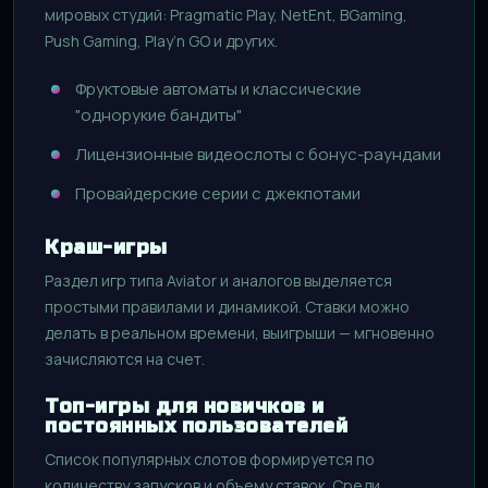
мировых студий: Pragmatic Play, NetEnt, BGaming,
Push Gaming, Play’n GO и других.
Фруктовые автоматы и классические
"однорукие бандиты"
Лицензионные видеослоты с бонус-раундами
Провайдерские серии с джекпотами
Краш-игры
Раздел игр типа Aviator и аналогов выделяется
простыми правилами и динамикой. Ставки можно
делать в реальном времени, выигрыши — мгновенно
зачисляются на счет.
Топ-игры для новичков и
постоянных пользователей
Список популярных слотов формируется по
количеству запусков и объему ставок. Среди