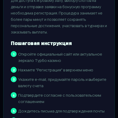
Для доступа к игровому залу, выбору слотов на
деньги и отправке заявки на бонусную программу
необходима регистрация. Процедура занимает не
более пары минут и позволяет сохранять
персональные достижения, участвовать в турнирах и
заказывать выплаты.
Пошаговая инструкция
Откройте официальный сайт или актуальное
зеркало Турбо казино
Нажмите "Регистрация" в верхнем меню
Укажите e-mail, придумайте пароль и выберите
валюту счета
Подтвердите согласие с пользовательским
соглашением
Дождитесь письма для подтверждения почты