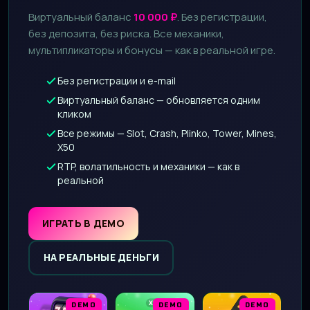
Виртуальный баланс
10 000 ₽
. Без регистрации,
без депозита, без риска. Все механики,
мультипликаторы и бонусы — как в реальной игре.
Без регистрации и e-mail
Виртуальный баланс — обновляется одним
кликом
Все режимы — Slot, Crash, Plinko, Tower, Mines,
X50
RTP, волатильность и механики — как в
реальной
ИГРАТЬ В ДЕМО
НА РЕАЛЬНЫЕ ДЕНЬГИ
DEMO
DEMO
DEMO