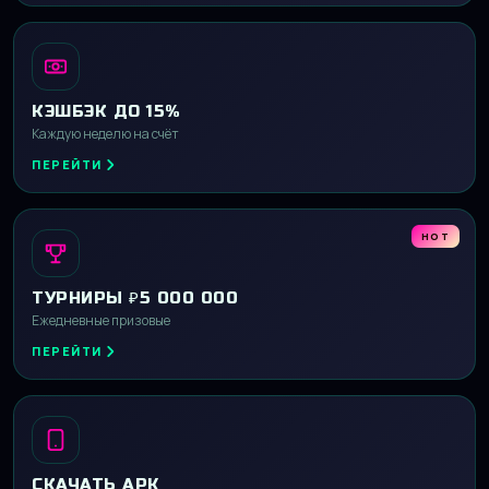
КЭШБЭК ДО 15%
Каждую неделю на счёт
ПЕРЕЙТИ
HOT
ТУРНИРЫ ₽5 000 000
Ежедневные призовые
ПЕРЕЙТИ
СКАЧАТЬ APK