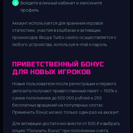
Войдите в личный кабинет и заполните
профиль
Аккаунт используется для хранения игровой
статистики, участия в кэшбэках и активации
промокодов. Вход в Turbo casino осуществляется с
любого устройства, используя e-mail и пароль.
ПРИВЕТСТВЕННЫЙ БОНУС
ДЛЯ НОВЫХ ИГРОКОВ
Новые пользователи после регистрации и первого
депозита получают приветственный пакет — 150% к
сумме пополнения до 500 000 рублей и 250
бесплатных вращений на популярных слотах.
Применить бонус можно только один раз на аккаунт.
Для активации достаточно внести от 500 ₽ и выбрать
опцию "Получить бонус" при пополнении счета.