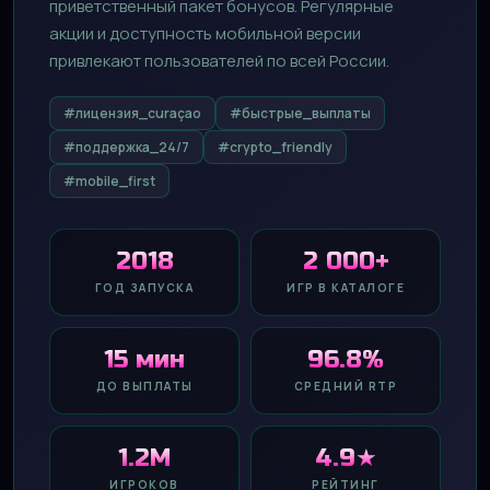
приветственный пакет бонусов. Регулярные
акции и доступность мобильной версии
привлекают пользователей по всей России.
#лицензия_curaçao
#быстрые_выплаты
#поддержка_24/7
#crypto_friendly
#mobile_first
2018
2 000+
ГОД ЗАПУСКА
ИГР В КАТАЛОГЕ
15 мин
96.8%
ДО ВЫПЛАТЫ
СРЕДНИЙ RTP
1.2M
4.9★
ИГРОКОВ
РЕЙТИНГ