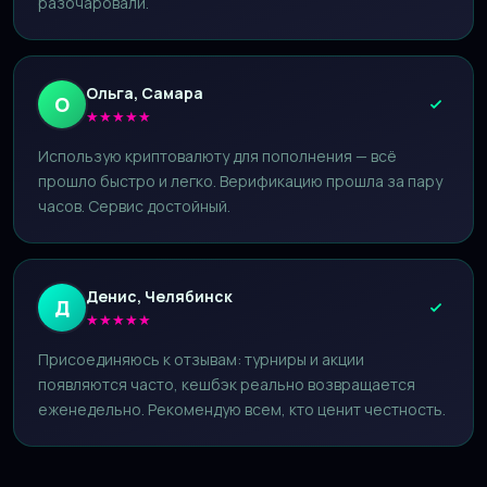
разочаровали.
Ольга, Самара
О
★
★
★
★
★
Использую криптовалюту для пополнения — всё
прошло быстро и легко. Верификацию прошла за пару
часов. Сервис достойный.
Денис, Челябинск
Д
★
★
★
★
★
Присоединяюсь к отзывам: турниры и акции
появляются часто, кешбэк реально возвращается
еженедельно. Рекомендую всем, кто ценит честность.