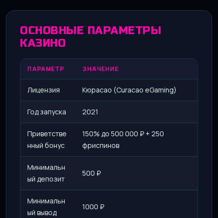
ОСНОВНЫЕ ПАРАМЕТРЫ
КАЗИНО
ПАРАМЕТР
ЗНАЧЕНИЕ
Лицензия
Кюрасао (Curacao eGaming)
Год запуска
2021
Приветстве
150% до 500 000 ₽ + 250
нный бонус
фриспинов
Минимальн
500 ₽
ый депозит
Минимальн
1000 ₽
ый вывод