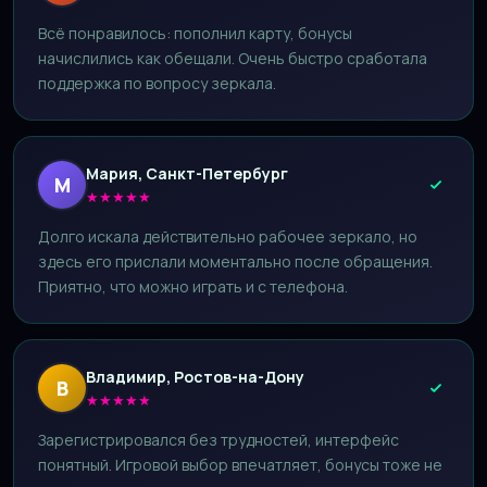
Всё понравилось: пополнил карту, бонусы
начислились как обещали. Очень быстро сработала
поддержка по вопросу зеркала.
Мария, Санкт-Петербург
М
★
★
★
★
★
Долго искала действительно рабочее зеркало, но
здесь его прислали моментально после обращения.
Приятно, что можно играть и с телефона.
Владимир, Ростов-на-Дону
В
★
★
★
★
★
Зарегистрировался без трудностей, интерфейс
понятный. Игровой выбор впечатляет, бонусы тоже не