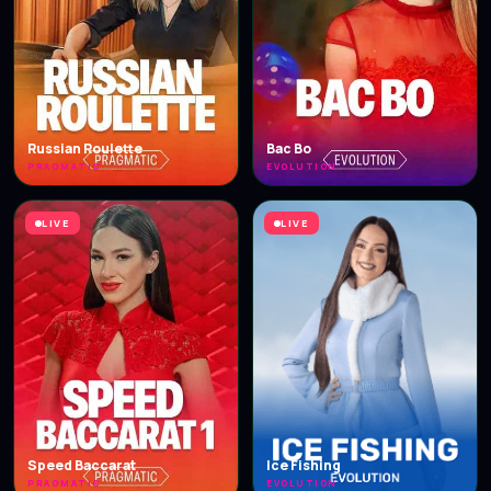
Russian Roulette
Bac Bo
PRAGMATIC
EVOLUTION
LIVE
LIVE
Speed Baccarat
Ice Fishing
PRAGMATIC
EVOLUTION