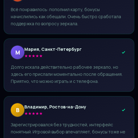
Всё понравилось: пополнил карту, бонусы
начислились как обещали. Очень быстро сработала
поддержка по вопросу зеркала.
Мария, Санкт-Петербург
М
★
★
★
★
★
Долго искала действительно рабочее зеркало, но
здесь его прислали моментально после обращения.
Приятно, что можно играть и с телефона.
Владимир, Ростов-на-Дону
В
★
★
★
★
★
Зарегистрировался без трудностей, интерфейс
понятный. Игровой выбор впечатляет, бонусы тоже не