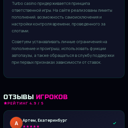
Turbo casino придерживается принципа
ответственной игры. На сайте реализованы лимиты
пополнений, возможность самоисключения и
настройки контроля времени, проведенного за
слотами.
Советуем устанавливать личные ограничения на
пополнение и проигрыш, использовать функции
автопаузы, а также обращаться в службу поддержки
при первых признаках зависимости от ставок.
ОТЗЫВЫ
ИГРОКОВ
РЕЙТИНГ 4.9 / 5
Артем, Екатеринбург
А
★
★
★
★
★