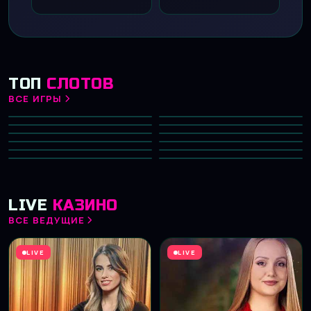
ТОП
СЛОТОВ
ВСЕ ИГРЫ
Gates of Olympus 1000
Big Bass Bonanza
HOT
Diamond of Jungle
Aztec Clusters
NEW
PRAGMATIC PLAY
PRAGMATIC PLAY
Divine Divas
Dreamshock
TOP
NETENT
PRAGMATIC PLAY
Hot Fruit
Phoenix Rising
NEW
PLAY’N GO
NETENT
Fruit Machine
Capymania Yellow
HOT
MICROGAMING
PLAY’N GO
Big Win x25
Fab Farm
MICROGAMING
PRAGMATIC PLAY
NETENT
PLAY’N GO
LIVE
КАЗИНО
ВСЕ ВЕДУЩИЕ
LIVE
LIVE