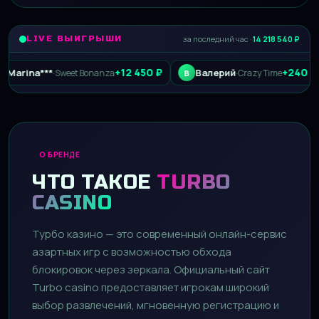
LIVE ВЫИГРЫШИ
за последний час ·
14 218 540 ₽
+12 450 ₽
+240 015 ₽
***
Валерий
·
Sweet Bonanza
·
Crazy Time
В
О БРЕНДЕ
ЧТО ТАКОЕ
TURBO
CASINO
Турбо казино — это современный онлайн-сервис
азартных игр с возможностью обхода
блокировок через зеркала. Официальный сайт
Turbo casino предоставляет игрокам широкий
выбор развлечений, мгновенную регистрацию и