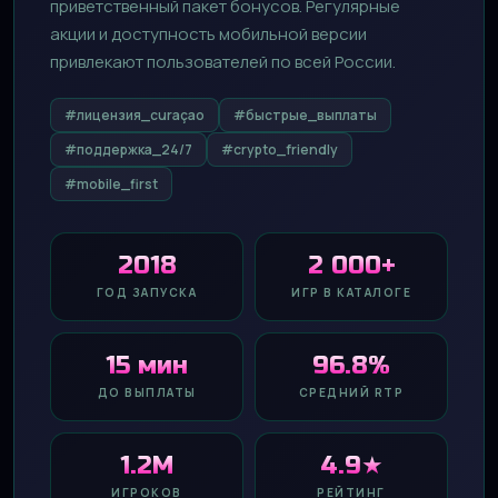
приветственный пакет бонусов. Регулярные
акции и доступность мобильной версии
привлекают пользователей по всей России.
#лицензия_curaçao
#быстрые_выплаты
#поддержка_24/7
#crypto_friendly
#mobile_first
2018
2 000+
ГОД ЗАПУСКА
ИГР В КАТАЛОГЕ
15 мин
96.8%
ДО ВЫПЛАТЫ
СРЕДНИЙ RTP
1.2M
4.9★
ИГРОКОВ
РЕЙТИНГ