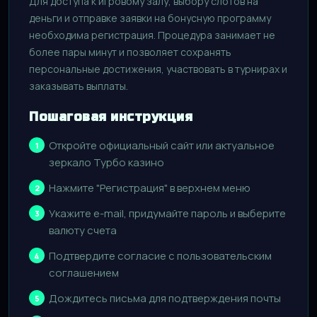
Для доступа к игровому залу, выбору слотов на
деньги и отправке заявки на бонусную программу
необходима регистрация. Процедура занимает не
более пары минут и позволяет сохранять
персональные достижения, участвовать в турнирах и
заказывать выплаты.
Пошаговая инструкция
Откройте официальный сайт или актуальное
зеркало Турбо казино
Нажмите "Регистрация" в верхнем меню
Укажите e-mail, придумайте пароль и выберите
валюту счета
Подтвердите согласие с пользовательским
соглашением
Дождитесь письма для подтверждения почты