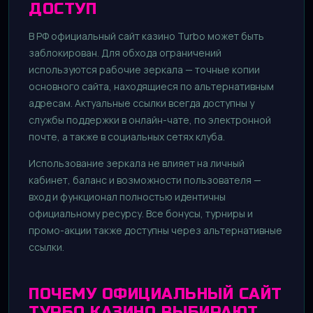
UR
ДОСТУП
В РФ официальный сайт казино Turbo может быть
заблокирован. Для обхода ограничений
используются рабочие зеркала — точные копии
основного сайта, находящиеся по альтернативным
адресам. Актуальные ссылки всегда доступны у
службы поддержки в онлайн-чате, по электронной
почте, а также в социальных сетях клуба.
Использование зеркала не влияет на личный
кабинет, баланс и возможности пользователя —
вход и функционал полностью идентичны
официальному ресурсу. Все бонусы, турниры и
промо-акции также доступны через альтернативные
ссылки.
ПОЧЕМУ ОФИЦИАЛЬНЫЙ САЙТ
ТУРБО КАЗИНО ВЫБИРАЮТ