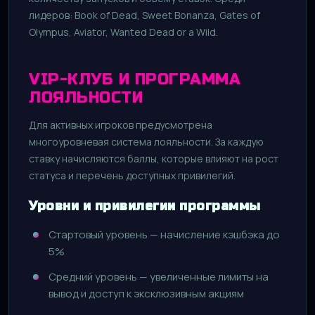
лидеров: Book of Dead, Sweet Bonanza, Gates of
Olympus, Aviator, Wanted Dead or a Wild.
VIP-КЛУБ И ПРОГРАММА
ЛОЯЛЬНОСТИ
Для активных игроков предусмотрена
многоуровневая система лояльности. За каждую
ставку начисляются баллы, которые влияют на рост
статуса и перечень доступных привилегий.
Уровни и привилегии программы
Стартовый уровень — начисление кэшбэка до
5%
Средний уровень — увеличенные лимиты на
вывод и доступ к эксклюзивным акциям