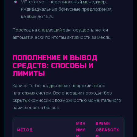
VIP-статус — персональный менеджер,
индивидуальные бонусные предложения,
кэшбэк до 15%
Переход на следующий ранг осуществляется
автоматически по итогам активности за месяц.
ПОПОЛНЕНИЕ И ВЫВОД
СРЕДСТВ: СПОСОБЫ И
ЛИМИТЫ
Казино Turbo поддерживает широкий выбор
платежных систем. Все операции проходят без
скрытых комиссий с возможностью моментального
зачисления на баланс.
МИН
ВРЕМЯ
МЕТОД
ИМУ
ОБРАБОТК
М
И