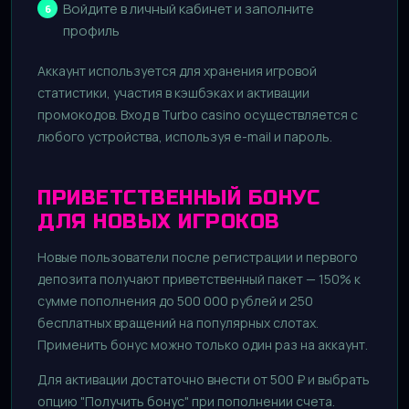
Войдите в личный кабинет и заполните
профиль
Аккаунт используется для хранения игровой
статистики, участия в кэшбэках и активации
промокодов. Вход в Turbo casino осуществляется с
любого устройства, используя e-mail и пароль.
ПРИВЕТСТВЕННЫЙ БОНУС
ДЛЯ НОВЫХ ИГРОКОВ
Новые пользователи после регистрации и первого
депозита получают приветственный пакет — 150% к
сумме пополнения до 500 000 рублей и 250
бесплатных вращений на популярных слотах.
Применить бонус можно только один раз на аккаунт.
Для активации достаточно внести от 500 ₽ и выбрать
опцию "Получить бонус" при пополнении счета.