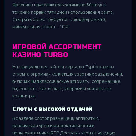
Фриспины начисляются частями по 50 штук в
течение первых пяти дней использования сайта.
Отыграть бонус требуется с вейджером x40,
минимальная ставка — 10 ₽.
ИГРОВОЙ АССОРТИМЕНТ
КАЗИНО TURBO
На официальном сайте и зеркалах Турбо казино
открыта огромная коллекция азартных развлечений,
включающая классические автоматы, современные
видеослоты, live-игры с дилерами и уникальные
краш-игры.
Слоты с высокой отдачей
В разделе слотов размещены аппараты с
различными уровнями волатильности и
привлекательным RTP. Доступны игры от ведущих