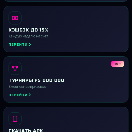
КЭШБЭК ДО 15%
Каждую неделю на счёт
ПЕРЕЙТИ
HOT
ТУРНИРЫ ₽5 000 000
Ежедневные призовые
ПЕРЕЙТИ
СКАЧАТЬ APK