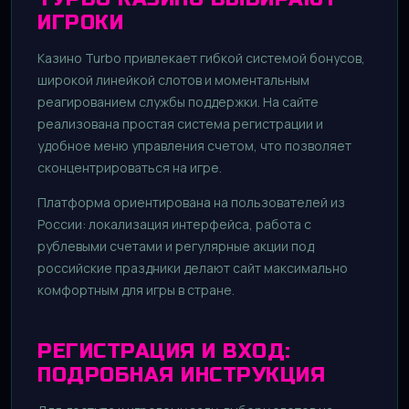
ИГРОКИ
Казино Turbo привлекает гибкой системой бонусов,
широкой линейкой слотов и моментальным
реагированием службы поддержки. На сайте
реализована простая система регистрации и
удобное меню управления счетом, что позволяет
сконцентрироваться на игре.
Платформа ориентирована на пользователей из
России: локализация интерфейса, работа с
рублевыми счетами и регулярные акции под
российские праздники делают сайт максимально
комфортным для игры в стране.
РЕГИСТРАЦИЯ И ВХОД:
ПОДРОБНАЯ ИНСТРУКЦИЯ