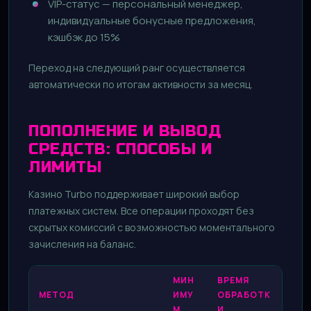
VIP-статус — персональный менеджер,
индивидуальные бонусные предложения,
кэшбэк до 15%
Переход на следующий ранг осуществляется
автоматически по итогам активности за месяц.
ПОПОЛНЕНИЕ И ВЫВОД
СРЕДСТВ: СПОСОБЫ И
ЛИМИТЫ
Казино Turbo поддерживает широкий выбор
платежных систем. Все операции проходят без
скрытых комиссий с возможностью моментального
зачисления на баланс.
МИН
ВРЕМЯ
МЕТОД
ИМУ
ОБРАБОТК
М
И