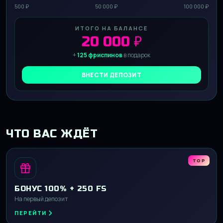
500 ₽
50 000 ₽
100 000 ₽
ИТОГО НА БАЛАНСЕ
20 000 ₽
+
125 фриспинов
в подарок
ВНЕСТИ ДЕПОЗИТ
ЧТО ВАС ЖДЁТ
TOP
БОНУС 100% + 250 FS
На первый депозит
ПЕРЕЙТИ