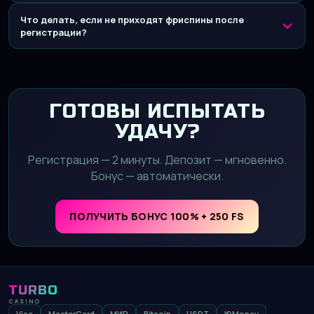
Что делать, если не приходят фриспины после
регистрации?
ГОТОВЫ ИСПЫТАТЬ
УДАЧУ?
Регистрация — 2 минуты. Депозит — мгновенно.
Бонус — автоматически.
ПОЛУЧИТЬ БОНУС 100% + 250 FS
TURBO
CASINO
Visa
MasterCard
МИР
Bitcoin
USDT
ЮMoney