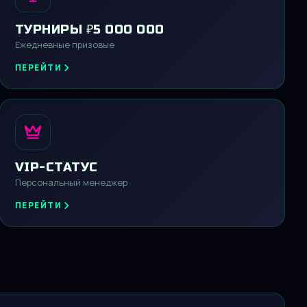
ТУРНИРЫ ₽5 000 000
Ежедневные призовые
ПЕРЕЙТИ
VIP-СТАТУС
Персональный менеджер
ПЕРЕЙТИ