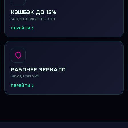
КЭШБЭК ДО 15%
Каждую неделю на счёт
ПЕРЕЙТИ
РАБОЧЕЕ ЗЕРКАЛО
Заходи без VPN
ПЕРЕЙТИ