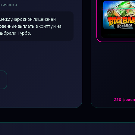
атически
 международной лицензией
овенные выплаты в крипту и на
 выбрали Турбо.
250 фрис