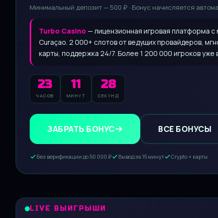
Минимальный депозит — 500 ₽ · Бонус начисляется автом
Turbo Casino
— лицензионная игровая платформа с
Curaçao. 2 000+ слотов от ведущих провайдеров, мгн
карты, поддержка 24/7. Более 1 200 000 игроков уже
23
11
26
ЧАСОВ
МИНУТ
СЕКУНД
ЗАБРАТЬ БОНУС
ВСЕ БОНУСЫ
Без верификации до 50 000 ₽
Вывод за 15 минут
Crypto + карты
LIVE ВЫИГРЫШИ