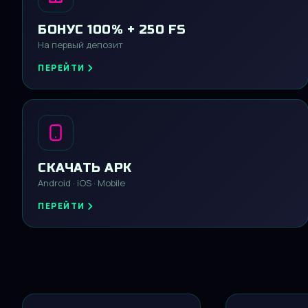
БОНУС 100% + 250 FS
На первый депозит
ПЕРЕЙТИ
СКАЧАТЬ APK
Android · iOS · Mobile
ПЕРЕЙТИ