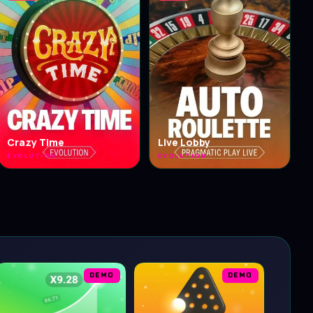
B
Crazy Time
Live Lobby
EVOLUTION
EVOLUTION
DEMO
DEMO