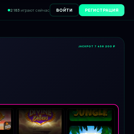
ВОЙТИ
РЕГИСТРАЦИЯ
2 183
играют сейчас
JACKPOT 7 458 200 ₽