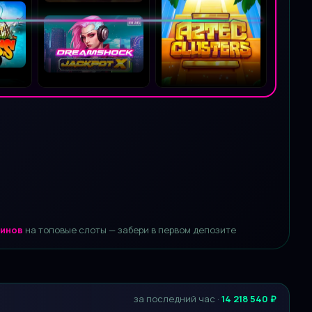
пинов
на топовые слоты — забери в первом депозите
за последний час ·
14 218 540 ₽