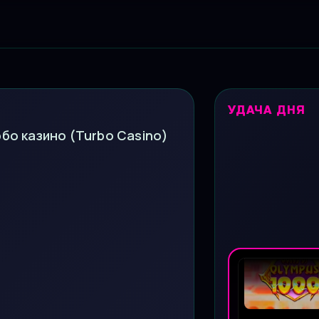
УДАЧА ДНЯ
бо казино (Turbo Casino)