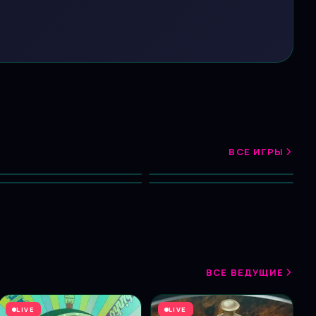
ВСЕ ИГРЫ
Divine Divas
Dreamshock
TOP
Big Win x25
Fab Farm
PLAY’N GO
NETENT
NETENT
PLAY’N GO
ВСЕ ВЕДУЩИЕ
LIVE
LIVE