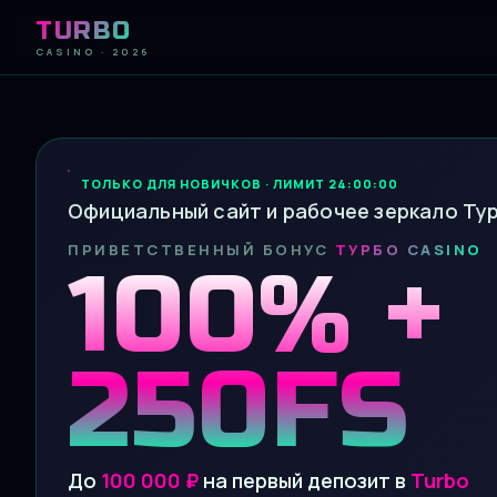
TURBO
CASINO · 2026
ТОЛЬКО ДЛЯ НОВИЧКОВ · ЛИМИТ 24:00:00
Официальный сайт и рабочее зеркало Тур
ПРИВЕТСТВЕННЫЙ БОНУС
ТУРБО CASINO
100% +
250FS
До
100 000 ₽
на первый депозит в
Turbo