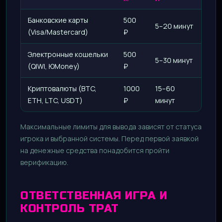
Банковские карты
500
5–20 минут
(Visa/Mastercard)
₽
Электронные кошельки
500
5–30 минут
(QIWI, ЮMoney)
₽
Криптовалюты (BTC,
1000
15–60
ETH, LTC, USDT)
₽
минут
Максимальные лимиты для вывода зависят от статуса
игрока и выбранной системы. Перед первой заявкой
на денежные средства понадобится пройти
верификацию.
ОТВЕТСТВЕННАЯ ИГРА И
КОНТРОЛЬ ТРАТ