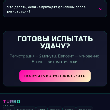
Что делать, если не приходят фриспины после
регистрации?
ГОТОВЫ ИСПЫТАТЬ
УДАЧУ?
Регистрация — 2 минуты. Депозит — мгновенно.
Бонус — автоматически.
ПОЛУЧИТЬ БОНУС 100% + 250 FS
TURBO
CASINO
Visa
MasterCard
МИР
Bitcoin
USDT
ЮMoney