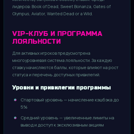
лидеров: Book of Dead, Sweet Bonanza, Gates of
Olympus, Aviator, Wanted Dead or a Wild.
VIP-КЛУБ И ПРОГРАММА
ЛОЯЛЬНОСТИ
Для активных игроков предусмотрена
многоуровневая система лояльности. За каждую
ставку начисляются баллы, которые влияют на рост
статуса и перечень доступных привилегий.
Уровни и привилегии программы
Стартовый уровень — начисление кэшбэка до
5%
Средний уровень — увеличенные лимиты на
вывод и доступ к эксклюзивным акциям