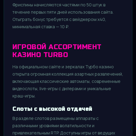
Фриспины начисляются частями по 50 штук в
течение первых пяти дней использования сайта.
Отыграть бонус требуется с вейджером x40,
минимальная ставка — 10 ₽.
ИГРОВОЙ АССОРТИМЕНТ
КАЗИНО TURBO
На официальном сайте и зеркалах Турбо казино
открыта огромная коллекция азартных развлечений,
включающая классические автоматы, современные
видеослоты, live-игры с дилерами и уникальные
краш-игры.
Слоты с высокой отдачей
В разделе слотов размещены аппараты с
различными уровнями волатильности и
привлекательным RTP. Доступны игры от ведущих