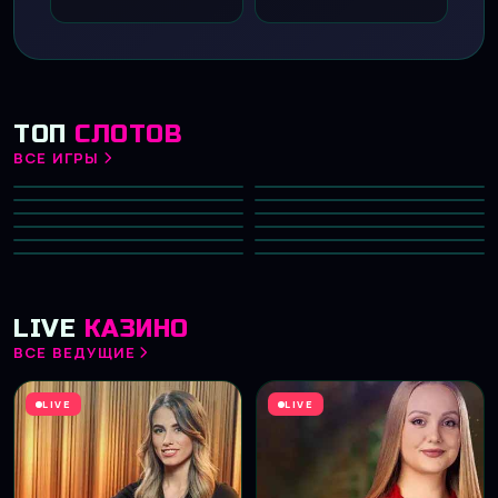
ТОП
СЛОТОВ
ВСЕ ИГРЫ
Gates of Olympus 1000
Big Bass Bonanza
HOT
Diamond of Jungle
Aztec Clusters
NEW
PRAGMATIC PLAY
PRAGMATIC PLAY
Divine Divas
Dreamshock
TOP
NETENT
PRAGMATIC PLAY
Hot Fruit
Phoenix Rising
NEW
PLAY’N GO
NETENT
Fruit Machine
Capymania Yellow
HOT
MICROGAMING
PLAY’N GO
Big Win x25
Fab Farm
MICROGAMING
PRAGMATIC PLAY
NETENT
PLAY’N GO
LIVE
КАЗИНО
ВСЕ ВЕДУЩИЕ
LIVE
LIVE