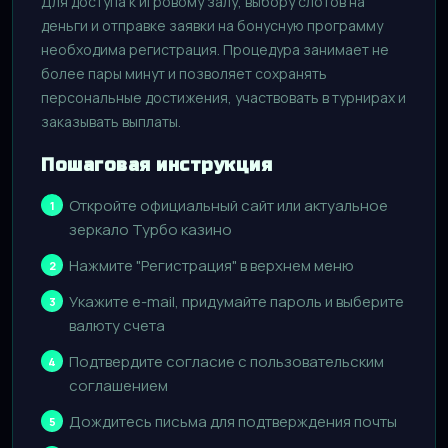
Для доступа к игровому залу, выбору слотов на
деньги и отправке заявки на бонусную программу
необходима регистрация. Процедура занимает не
более пары минут и позволяет сохранять
персональные достижения, участвовать в турнирах и
заказывать выплаты.
Пошаговая инструкция
Откройте официальный сайт или актуальное
зеркало Турбо казино
Нажмите "Регистрация" в верхнем меню
Укажите e-mail, придумайте пароль и выберите
валюту счета
Подтвердите согласие с пользовательским
соглашением
Дождитесь письма для подтверждения почты