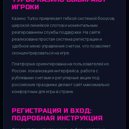
ИГРОКИ
Казино Turbo привлекает гибкой системой бонусов,
широкой линейкой слотов и моментальным
реагированием службы поддержки. На сайте
реализована простая система регистрации и
удобное меню управления счетом, что позволяет
сконцентрироваться на игре.
Платформа ориентирована на пользователей из
России: локализация интерфейса, работа с
рублевыми счетами и регулярные акции под
российские праздники делают сайт максимально
комфортным для игры в стране.
РЕГИСТРАЦИЯ И ВХОД:
ПОДРОБНАЯ ИНСТРУКЦИЯ