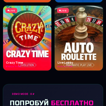
LIVE
LIVE
Crazy Time
Live Lobby
EVOLUTION
EVOLUTION
DEMO MODE · 0 ₽
ПОПРОБУЙ
БЕСПЛАТНО