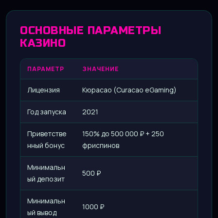
ОСНОВНЫЕ ПАРАМЕТРЫ
КАЗИНО
ПАРАМЕТР
ЗНАЧЕНИЕ
Лицензия
Кюрасао (Curacao eGaming)
Год запуска
2021
Приветстве
150% до 500 000 ₽ + 250
нный бонус
фриспинов
Минимальн
500 ₽
ый депозит
Минимальн
1000 ₽
ый вывод