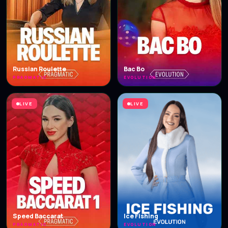
Russian Roulette
Bac Bo
PRAGMATIC
EVOLUTION
LIVE
LIVE
Speed Baccarat
Ice Fishing
PRAGMATIC
EVOLUTION