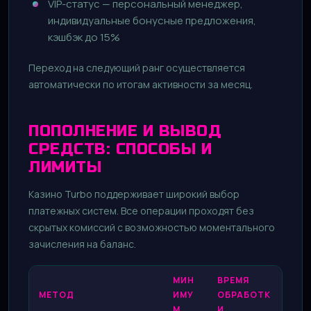
VIP-статус — персональный менеджер,
индивидуальные бонусные предложения,
кэшбэк до 15%
Переход на следующий ранг осуществляется
автоматически по итогам активности за месяц.
ПОПОЛНЕНИЕ И ВЫВОД
СРЕДСТВ: СПОСОБЫ И
ЛИМИТЫ
Казино Turbo поддерживает широкий выбор
платежных систем. Все операции проходят без
скрытых комиссий с возможностью моментального
зачисления на баланс.
МИН
ВРЕМЯ
МЕТОД
ИМУ
ОБРАБОТК
М
И