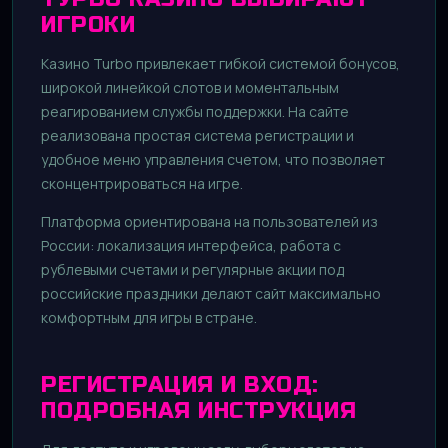
ИГРОКИ
Казино Turbo привлекает гибкой системой бонусов,
широкой линейкой слотов и моментальным
реагированием службы поддержки. На сайте
реализована простая система регистрации и
удобное меню управления счетом, что позволяет
сконцентрироваться на игре.
Платформа ориентирована на пользователей из
России: локализация интерфейса, работа с
рублевыми счетами и регулярные акции под
российские праздники делают сайт максимально
комфортным для игры в стране.
РЕГИСТРАЦИЯ И ВХОД:
ПОДРОБНАЯ ИНСТРУКЦИЯ