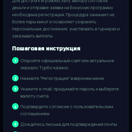
Для доступа к игровому залу, выбору слотов на
деньги и отправке заявки на бонусную программу
необходима регистрация. Процедура занимает не
более пары минут и позволяет сохранять
персональные достижения, участвовать в турнирах и
заказывать выплаты.
Пошаговая инструкция
Откройте официальный сайт или актуальное
зеркало Турбо казино
Нажмите "Регистрация" в верхнем меню
Укажите e-mail, придумайте пароль и выберите
валюту счета
Подтвердите согласие с пользовательским
соглашением
Дождитесь письма для подтверждения почты