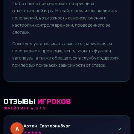
Turbo casino придерживается принципа
ответственной игры. На сайте реализованы лимиты
пополнений, возможность самоисключения и
настройки контроля времени, проведенного за
слотами.
Советуем устанавливать личные ограничения на
пополнение и проигрыш, использовать функции
автопаузы, а также обращаться в службу поддержки
при первых признаках зависимости от ставок.
ОТЗЫВЫ
ИГРОКОВ
РЕЙТИНГ 4.9 / 5
Артем, Екатеринбург
А
★
★
★
★
★