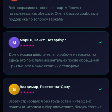
Всё понравилось: пополнил карту, бонусы
начислились как обещали. Очень быстро сработала
поддержка по вопросу зеркала.
Мария, Санкт-Петербург
М
★
★
★
★
★
Долго искала действительно рабочее зеркало, но
здесь его прислали моментально после обращения.
Приятно, что можно играть и с телефона.
Владимир, Ростов-на-Дону
В
★
★
★
★
★
Зарегистрировался без трудностей, интерфейс
понятный. Игровой выбор впечатляет, бонусы тоже не