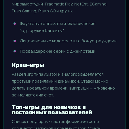
мировых студий: Pragmatic Play, NetEnt, BGaming,
Push Gaming, Play’n GO и других.
Фруктовые автоматы и классические
"однорукие бандиты"
Лицензионные видеослоты с бонус-раундами
Провайдерские серии с джекпотами
Краш-игры
Раздел игр типа Aviator и аналогов выделяется
простыми правилами и динамикой. Ставки можно
делать в реальном времени, выигрыши — мгновенно
зачисляются на счет.
Топ-игры для новичков и
постоянных пользователей
Список популярных слотов формируется по
количеству запусков и объему ставок. Среди