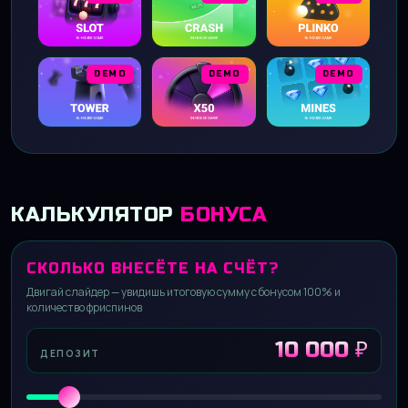
DEMO
DEMO
DEMO
КАЛЬКУЛЯТОР
БОНУСА
СКОЛЬКО ВНЕСЁТЕ НА СЧЁТ?
Двигай слайдер — увидишь итоговую сумму с бонусом 100% и
количество фриспинов
10 000 ₽
ДЕПОЗИТ