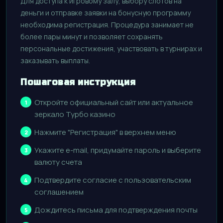
Для доступа к игровому залу, выбору слотов на
деньги и отправке заявки на бонусную программу
необходима регистрация. Процедура занимает не
более пары минут и позволяет сохранять
персональные достижения, участвовать в турнирах и
заказывать выплаты.
Пошаговая инструкция
Откройте официальный сайт или актуальное
зеркало Турбо казино
Нажмите "Регистрация" в верхнем меню
Укажите e-mail, придумайте пароль и выберите
валюту счета
Подтвердите согласие с пользовательским
соглашением
Дождитесь письма для подтверждения почты