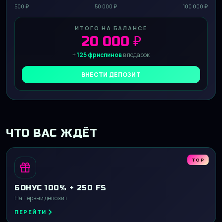
500 ₽
50 000 ₽
100 000 ₽
ИТОГО НА БАЛАНСЕ
20 000 ₽
+
125 фриспинов
в подарок
ВНЕСТИ ДЕПОЗИТ
ЧТО ВАС ЖДЁТ
TOP
БОНУС 100% + 250 FS
На первый депозит
ПЕРЕЙТИ