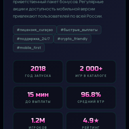
приветственный пакет бонусов. Регулярные
акции и доступность мобильной версии
привлекают пользователей по всей России.
#лицензия_curaçao
#быстрые_выплаты
#поддержка_24/7
#crypto_friendly
#mobile_first
2018
2 000+
ГОД ЗАПУСКА
ИГР В КАТАЛОГЕ
15 мин
96.8%
ДО ВЫПЛАТЫ
СРЕДНИЙ RTP
1.2M
4.9★
ИГРОКОВ
РЕЙТИНГ