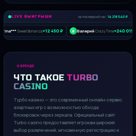
LIVE ВЫИГРЫШИ
за последний час ·
14 218 540 ₽
+12 450 ₽
+240 015 ₽
*
Валерий
·
Sweet Bonanza
·
Crazy Time
В
L
О БРЕНДЕ
ЧТО ТАКОЕ
TURBO
CASINO
Турбо казино — это современный онлайн-сервис
азартных игр с возможностью обхода
блокировок через зеркала. Официальный сайт
Turbo casino предоставляет игрокам широкий
выбор развлечений, мгновенную регистрацию и