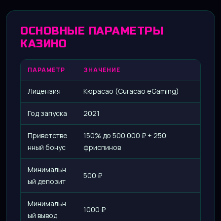
ОСНОВНЫЕ ПАРАМЕТРЫ
КАЗИНО
ПАРАМЕТР
ЗНАЧЕНИЕ
Лицензия
Кюрасао (Curacao eGaming)
Год запуска
2021
Приветстве
150% до 500 000 ₽ + 250
нный бонус
фриспинов
Минимальн
500 ₽
ый депозит
Минимальн
1000 ₽
ый вывод