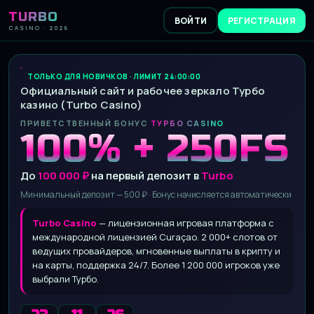
TURBO
ВОЙТИ
РЕГИСТРАЦИЯ
CASINO · 2026
ТОЛЬКО ДЛЯ НОВИЧКОВ · ЛИМИТ 24:00:00
Официальный сайт и рабочее зеркало Турбо
казино (Turbo Casino)
ПРИВЕТСТВЕННЫЙ БОНУС
ТУРБО CASINO
100% + 250FS
До
100 000 ₽
на первый депозит в
Turbo
Минимальный депозит — 500 ₽ · Бонус начисляется автоматически
Turbo Casino
— лицензионная игровая платформа с
международной лицензией Curaçao. 2 000+ слотов от
ведущих провайдеров, мгновенные выплаты в крипту и
на карты, поддержка 24/7. Более 1 200 000 игроков уже
выбрали Турбо.