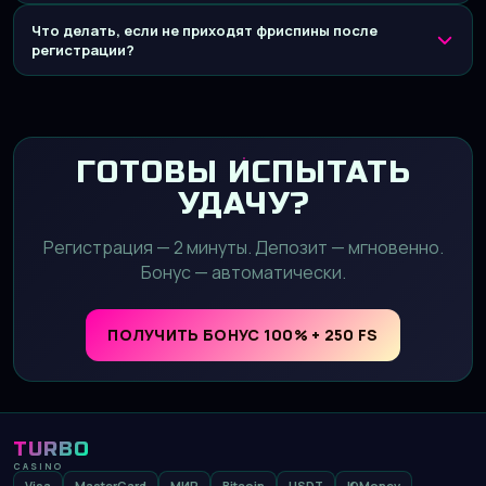
Что делать, если не приходят фриспины после
регистрации?
ГОТОВЫ ИСПЫТАТЬ
УДАЧУ?
Регистрация — 2 минуты. Депозит — мгновенно.
Бонус — автоматически.
ПОЛУЧИТЬ БОНУС 100% + 250 FS
TURBO
CASINO
Visa
MasterCard
МИР
Bitcoin
USDT
ЮMoney