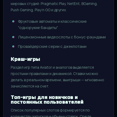
мировых студий: Pragmatic Play, NetEnt, BGaming,
Push Gaming, Play’n GO и других.
Фруктовые автоматы и классические
"однорукие бандиты"
Лицензионные видеослоты с бонус-раундами
Провайдерские серии с джекпотами
Краш-игры
Раздел игр типа Aviator и аналогов выделяется
простыми правилами и динамикой. Ставки можно
делать в реальном времени, выигрыши — мгновенно
зачисляются на счет.
Топ-игры для новичков и
постоянных пользователей
Список популярных слотов формируется по
количеству запусков и объему ставок. Среди