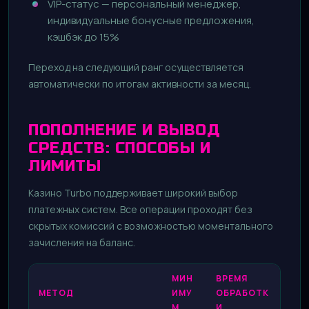
VIP-статус — персональный менеджер,
индивидуальные бонусные предложения,
кэшбэк до 15%
Переход на следующий ранг осуществляется
автоматически по итогам активности за месяц.
ПОПОЛНЕНИЕ И ВЫВОД
СРЕДСТВ: СПОСОБЫ И
ЛИМИТЫ
Казино Turbo поддерживает широкий выбор
платежных систем. Все операции проходят без
скрытых комиссий с возможностью моментального
зачисления на баланс.
МИН
ВРЕМЯ
МЕТОД
ИМУ
ОБРАБОТК
М
И