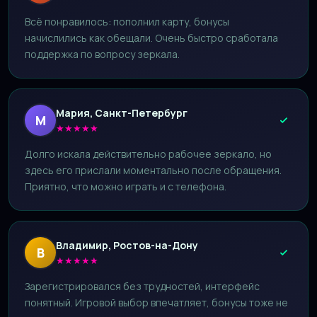
Всё понравилось: пополнил карту, бонусы
начислились как обещали. Очень быстро сработала
поддержка по вопросу зеркала.
Мария, Санкт-Петербург
М
★
★
★
★
★
Долго искала действительно рабочее зеркало, но
здесь его прислали моментально после обращения.
Приятно, что можно играть и с телефона.
Владимир, Ростов-на-Дону
В
★
★
★
★
★
Зарегистрировался без трудностей, интерфейс
понятный. Игровой выбор впечатляет, бонусы тоже не