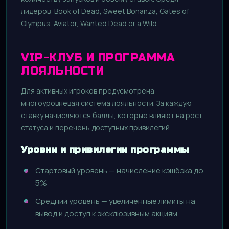
лидеров: Book of Dead, Sweet Bonanza, Gates of
Olympus, Aviator, Wanted Dead or a Wild.
VIP-КЛУБ И ПРОГРАММА
ЛОЯЛЬНОСТИ
Для активных игроков предусмотрена
многоуровневая система лояльности. За каждую
ставку начисляются баллы, которые влияют на рост
статуса и перечень доступных привилегий.
Уровни и привилегии программы
Стартовый уровень — начисление кэшбэка до
5%
Средний уровень — увеличенные лимиты на
вывод и доступ к эксклюзивным акциям