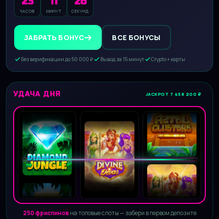
23
11
25
ЧАСОВ
МИНУТ
СЕКУНД
ЗАБРАТЬ БОНУС
ВСЕ БОНУСЫ
Без верификации до 50 000 ₽
Вывод за 15 минут
Crypto + карты
УДАЧА ДНЯ
JACKPOT 7 458 200 ₽
250 фриспинов
на топовые слоты — забери в первом депозите