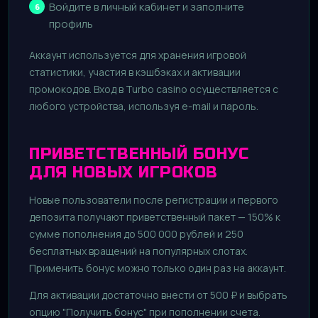
Войдите в личный кабинет и заполните
профиль
Аккаунт используется для хранения игровой
статистики, участия в кэшбэках и активации
промокодов. Вход в Turbo casino осуществляется с
любого устройства, используя e-mail и пароль.
ПРИВЕТСТВЕННЫЙ БОНУС
ДЛЯ НОВЫХ ИГРОКОВ
Новые пользователи после регистрации и первого
депозита получают приветственный пакет — 150% к
сумме пополнения до 500 000 рублей и 250
бесплатных вращений на популярных слотах.
Применить бонус можно только один раз на аккаунт.
Для активации достаточно внести от 500 ₽ и выбрать
опцию "Получить бонус" при пополнении счета.