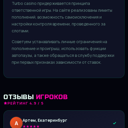
Turbo casino придерживается принципа
ответственной игры. На сайте реализованы лимиты
пополнений, возможность самоисключения и
настройки контроля времени, проведенного за
слотами.
Советуем устанавливать личные ограничения на
пополнение и проигрыш, использовать функции
автопаузы, а также обращаться в службу поддержки
при первых признаках зависимости от ставок.
ОТЗЫВЫ
ИГРОКОВ
РЕЙТИНГ 4.9 / 5
Артем, Екатеринбург
А
★
★
★
★
★