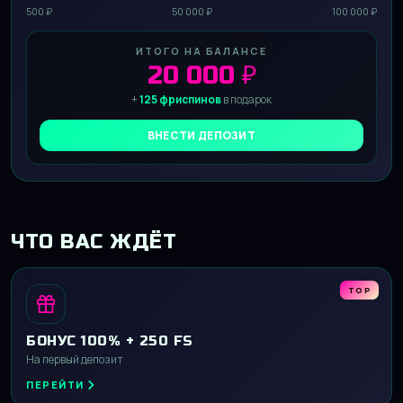
500 ₽
50 000 ₽
100 000 ₽
ИТОГО НА БАЛАНСЕ
20 000 ₽
+
125 фриспинов
в подарок
ВНЕСТИ ДЕПОЗИТ
ЧТО ВАС ЖДЁТ
TOP
БОНУС 100% + 250 FS
На первый депозит
ПЕРЕЙТИ