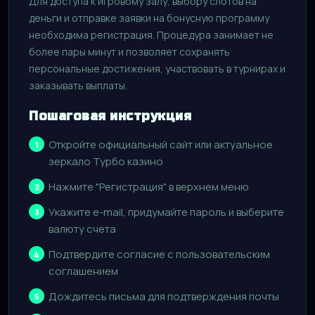
Для доступа к игровому залу, выбору слотов на
деньги и отправке заявки на бонусную программу
необходима регистрация. Процедура занимает не
более пары минут и позволяет сохранять
персональные достижения, участвовать в турнирах и
заказывать выплаты.
Пошаговая инструкция
Откройте официальный сайт или актуальное
зеркало Турбо казино
Нажмите "Регистрация" в верхнем меню
Укажите e-mail, придумайте пароль и выберите
валюту счета
Подтвердите согласие с пользовательским
соглашением
Дождитесь письма для подтверждения почты