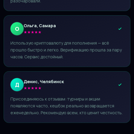
разочаровали.
Ольга, Самара
О
★
★
★
★
★
Использую криптовалюту для пополнения — всё
прошло быстро и легко. Верификацию прошла за пару
часов. Сервис достойный.
Денис, Челябинск
Д
★
★
★
★
★
Присоединяюсь к отзывам: турниры и акции
появляются часто, кешбэк реально возвращается
еженедельно. Рекомендую всем, кто ценит честность.