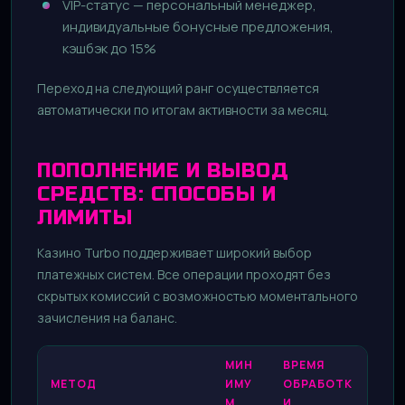
VIP-статус — персональный менеджер,
индивидуальные бонусные предложения,
кэшбэк до 15%
Переход на следующий ранг осуществляется
автоматически по итогам активности за месяц.
ПОПОЛНЕНИЕ И ВЫВОД
СРЕДСТВ: СПОСОБЫ И
ЛИМИТЫ
Казино Turbo поддерживает широкий выбор
платежных систем. Все операции проходят без
скрытых комиссий с возможностью моментального
зачисления на баланс.
МИН
ВРЕМЯ
МЕТОД
ИМУ
ОБРАБОТК
М
И