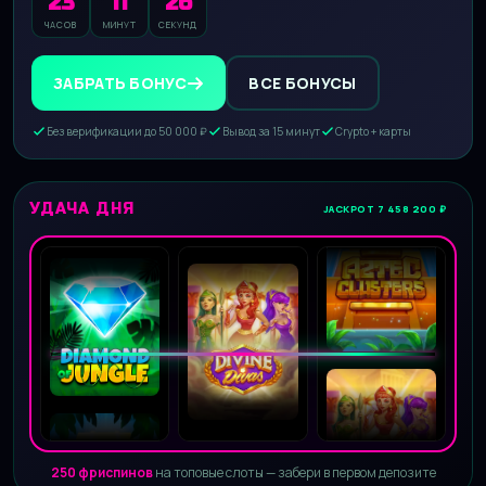
23
11
25
ЧАСОВ
МИНУТ
СЕКУНД
ЗАБРАТЬ БОНУС
ВСЕ БОНУСЫ
Без верификации до 50 000 ₽
Вывод за 15 минут
Crypto + карты
УДАЧА ДНЯ
JACKPOT 7 458 200 ₽
250 фриспинов
на топовые слоты — забери в первом депозите