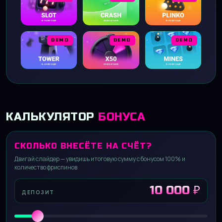
DEMO
DEMO
DEMO
КАЛЬКУЛЯТОР
БОНУСА
СКОЛЬКО ВНЕСЁТЕ НА СЧЁТ?
Двигай слайдер — увидишь итоговую сумму с бонусом 100% и
количество фриспинов
10 000 ₽
ДЕПОЗИТ