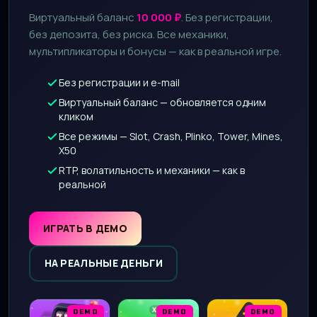
Виртуальный баланс
10 000 ₽
. Без регистрации,
без депозита, без риска. Все механики,
мультипликаторы и бонусы — как в реальной игре.
Без регистрации и e-mail
Виртуальный баланс — обновляется одним
кликом
Все режимы — Slot, Crash, Plinko, Tower, Mines,
X50
RTP, волатильность и механики — как в
реальной
ИГРАТЬ В ДЕМО
НА РЕАЛЬНЫЕ ДЕНЬГИ
DEMO
DEMO
DEMO