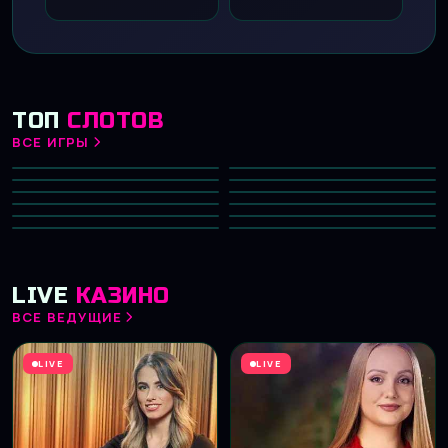
ТОП
СЛОТОВ
ВСЕ ИГРЫ
Gates of Olympus 1000
Big Bass Bonanza
HOT
Diamond of Jungle
Aztec Clusters
NEW
PRAGMATIC PLAY
PRAGMATIC PLAY
Divine Divas
Dreamshock
TOP
NETENT
PRAGMATIC PLAY
Hot Fruit
Phoenix Rising
NEW
PLAY’N GO
NETENT
Fruit Machine
Capymania Yellow
HOT
MICROGAMING
PLAY’N GO
Big Win x25
Fab Farm
MICROGAMING
PRAGMATIC PLAY
NETENT
PLAY’N GO
LIVE
КАЗИНО
ВСЕ ВЕДУЩИЕ
LIVE
LIVE