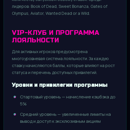
лидеров: Book of Dead, Sweet Bonanza, Gates of
Olympus, Aviator, Wanted Dead or a Wild.
VIP-КЛУБ И ПРОГРАММА
ЛОЯЛЬНОСТИ
Для активных игроков предусмотрена
многоуровневая система лояльности. За каждую
ставку начисляются баллы, которые влияют на рост
статуса и перечень доступных привилегий.
Уровни и привилегии программы
Стартовый уровень — начисление кэшбэка до
5%
Средний уровень — увеличенные лимиты на
вывод и доступ к эксклюзивным акциям