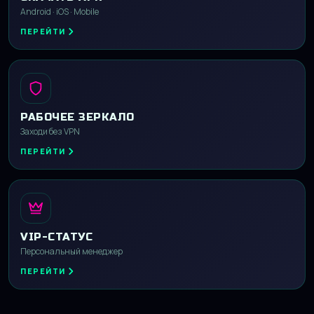
Android · iOS · Mobile
ПЕРЕЙТИ
РАБОЧЕЕ ЗЕРКАЛО
Заходи без VPN
ПЕРЕЙТИ
VIP-СТАТУС
Персональный менеджер
ПЕРЕЙТИ