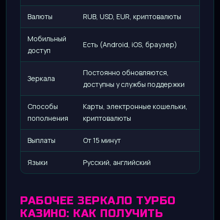
Валюты
RUB, USD, EUR, криптовалюты
Мобильный
Есть (Android, iOS, браузер)
доступ
Постоянно обновляются,
Зеркала
доступны у службы поддержки
Способы
Карты, электронные кошельки,
пополнения
криптовалюты
Выплаты
От 15 минут
Языки
Русский, английский
РАБОЧЕЕ ЗЕРКАЛО ТУРБО
КАЗИНО: КАК ПОЛУЧИТЬ