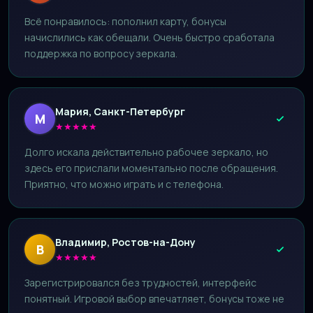
Всё понравилось: пополнил карту, бонусы
начислились как обещали. Очень быстро сработала
поддержка по вопросу зеркала.
Мария, Санкт-Петербург
М
★
★
★
★
★
Долго искала действительно рабочее зеркало, но
здесь его прислали моментально после обращения.
Приятно, что можно играть и с телефона.
Владимир, Ростов-на-Дону
В
★
★
★
★
★
Зарегистрировался без трудностей, интерфейс
понятный. Игровой выбор впечатляет, бонусы тоже не