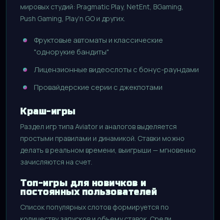
мировых студий: Pragmatic Play, NetEnt, BGaming,
Push Gaming, Play’n GO и других.
Фруктовые автоматы и классические
"однорукие бандиты"
Лицензионные видеослоты с бонус-раундами
Провайдерские серии с джекпотами
Краш-игры
Раздел игр типа Aviator и аналогов выделяется
простыми правилами и динамикой. Ставки можно
делать в реальном времени, выигрыши — мгновенно
зачисляются на счет.
Топ-игры для новичков и
постоянных пользователей
Список популярных слотов формируется по
количеству запусков и объему ставок. Среди