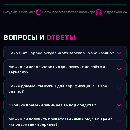
дит iTechLabs
GamCare ответственная игра
Поддержка 24/7
В
ВОПРОСЫ И
ОТВЕТЫ
Как узнать адрес актуального зеркала Турбо казино?
Можно ли использовать один аккаунт на сайте и
зеркалах?
Какие документы нужны для верификации в Turbo
casino?
Сколько времени занимает вывод средств?
Можно ли получить приветственный бонус во время
использования зеркала?