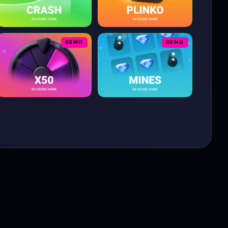
DEMO
DEMO