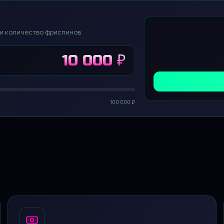
 и количество фриспинов
10 000 ₽
100 000 ₽