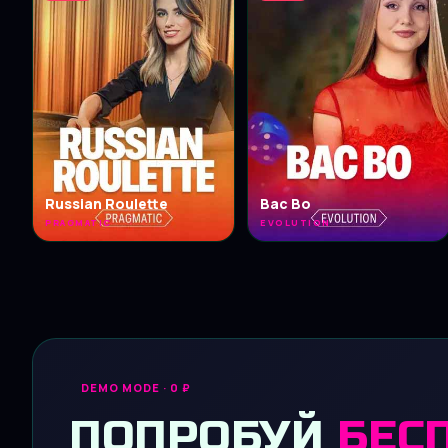
T
Russian Roulette
Bac Bo
PRAGMATIC
EVOLUTION
DEMO MODE · 0 ₽
ПОПРОБУЙ
БЕС