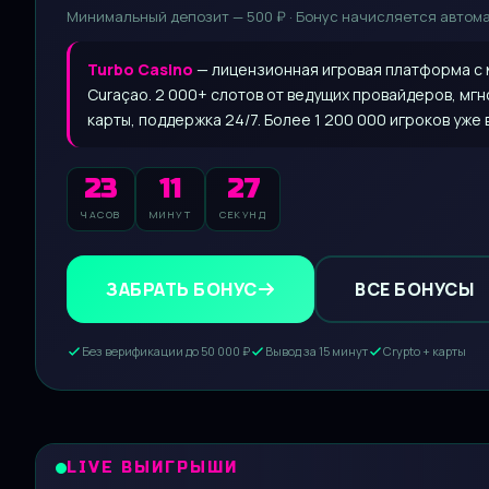
Минимальный депозит — 500 ₽ · Бонус начисляется автом
Turbo Casino
— лицензионная игровая платформа с
Curaçao. 2 000+ слотов от ведущих провайдеров, мгн
карты, поддержка 24/7. Более 1 200 000 игроков уже
23
11
25
ЧАСОВ
МИНУТ
СЕКУНД
ЗАБРАТЬ БОНУС
ВСЕ БОНУСЫ
Без верификации до 50 000 ₽
Вывод за 15 минут
Crypto + карты
LIVE ВЫИГРЫШИ