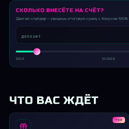
СКОЛЬКО ВНЕСЁТЕ НА СЧЁТ?
Двигай слайдер — увидишь итоговую сумму с бонусом 100%
ДЕПОЗИТ
500 ₽
50 000 ₽
ЧТО ВАС ЖДЁТ
TOP