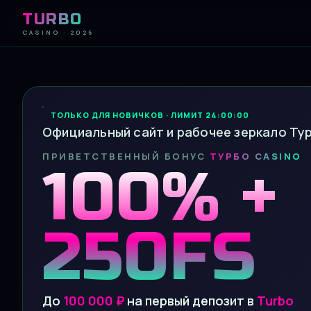
TURBO
CASINO · 2026
ТОЛЬКО ДЛЯ НОВИЧКОВ · ЛИМИТ 24:00:00
Официальный сайт и рабочее зеркало Тур
ПРИВЕТСТВЕННЫЙ БОНУС
ТУРБО CASINO
100% +
250FS
До
100 000 ₽
на первый депозит в
Turbo