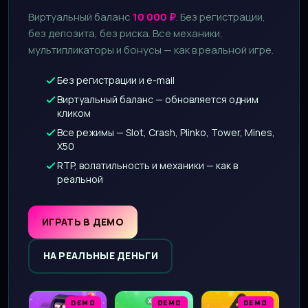
Виртуальный баланс
10 000 ₽
. Без регистрации,
без депозита, без риска. Все механики,
мультипликаторы и бонусы — как в реальной игре.
Без регистрации и e-mail
Виртуальный баланс — обновляется одним
кликом
Все режимы — Slot, Crash, Plinko, Tower, Mines,
X50
RTP, волатильность и механики — как в
реальной
ИГРАТЬ В ДЕМО
НА РЕАЛЬНЫЕ ДЕНЬГИ
DEMO
DEMO
DEMO