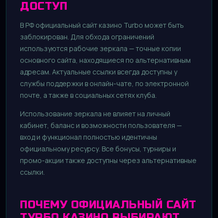
UR
ДОСТУП
В РФ официальный сайт казино Turbo может быть
заблокирован. Для обхода ограничений
используются рабочие зеркала — точные копии
основного сайта, находящиеся по альтернативным
адресам. Актуальные ссылки всегда доступны у
службы поддержки в онлайн-чате, по электронной
почте, а также в социальных сетях клуба.
Использование зеркала не влияет на личный
кабинет, баланс и возможности пользователя —
вход и функционал полностью идентичны
официальному ресурсу. Все бонусы, турниры и
промо-акции также доступны через альтернативные
ссылки.
ПОЧЕМУ ОФИЦИАЛЬНЫЙ САЙТ
ТУРБО КАЗИНО ВЫБИРАЮТ