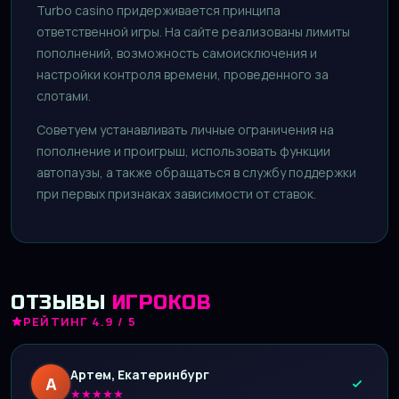
Turbo casino придерживается принципа
ответственной игры. На сайте реализованы лимиты
пополнений, возможность самоисключения и
настройки контроля времени, проведенного за
слотами.
Советуем устанавливать личные ограничения на
пополнение и проигрыш, использовать функции
автопаузы, а также обращаться в службу поддержки
при первых признаках зависимости от ставок.
ОТЗЫВЫ
ИГРОКОВ
РЕЙТИНГ 4.9 / 5
Артем, Екатеринбург
А
★
★
★
★
★