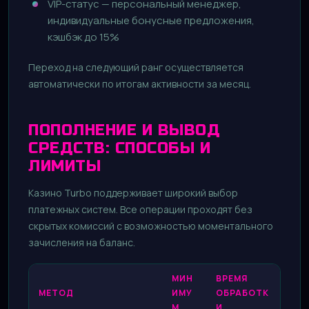
VIP-статус — персональный менеджер,
индивидуальные бонусные предложения,
кэшбэк до 15%
Переход на следующий ранг осуществляется
автоматически по итогам активности за месяц.
ПОПОЛНЕНИЕ И ВЫВОД
СРЕДСТВ: СПОСОБЫ И
ЛИМИТЫ
Казино Turbo поддерживает широкий выбор
платежных систем. Все операции проходят без
скрытых комиссий с возможностью моментального
зачисления на баланс.
МИН
ВРЕМЯ
МЕТОД
ИМУ
ОБРАБОТК
М
И