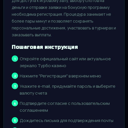
Для доступа к игровому залу, выбору слотов на
деньги и отправке заявки на бонусную программу
необходима регистрация. Процедура занимает не
более пары минут и позволяет сохранять
персональные достижения, участвовать в турнирах и
заказывать выплаты.
Пошаговая инструкция
Откройте официальный сайт или актуальное
зеркало Турбо казино
Нажмите "Регистрация" в верхнем меню
Укажите e-mail, придумайте пароль и выберите
валюту счета
Подтвердите согласие с пользовательским
соглашением
Дождитесь письма для подтверждения почты