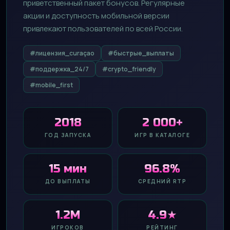
приветственный пакет бонусов. Регулярные
акции и доступность мобильной версии
привлекают пользователей по всей России.
#лицензия_curaçao
#быстрые_выплаты
#поддержка_24/7
#crypto_friendly
#mobile_first
2018
2 000+
ГОД ЗАПУСКА
ИГР В КАТАЛОГЕ
15 мин
96.8%
ДО ВЫПЛАТЫ
СРЕДНИЙ RTP
1.2M
4.9★
ИГРОКОВ
РЕЙТИНГ