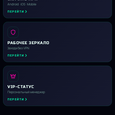
Android · iOS · Mobile
ПЕРЕЙТИ
РАБОЧЕЕ ЗЕРКАЛО
Заходи без VPN
ПЕРЕЙТИ
VIP-СТАТУС
Персональный менеджер
ПЕРЕЙТИ