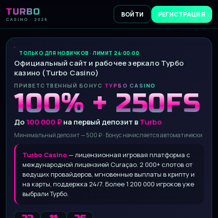
TURBO
ВОЙТИ
РЕГИСТРАЦИЯ
CASINO · 2026
ТОЛЬКО ДЛЯ НОВИЧКОВ · ЛИМИТ 24:00:00
Официальный сайт и рабочее зеркало Турбо
казино (Turbo Casino)
ПРИВЕТСТВЕННЫЙ БОНУС
ТУРБО CASINO
100% + 250FS
До
100 000 ₽
на первый депозит в
Turbo
Минимальный депозит — 500 ₽ · Бонус начисляется автоматически
Turbo Casino
— лицензионная игровая платформа с
международной лицензией Curaçao. 2 000+ слотов от
ведущих провайдеров, мгновенные выплаты в крипту и
на карты, поддержка 24/7. Более 1 200 000 игроков уже
выбрали Турбо.