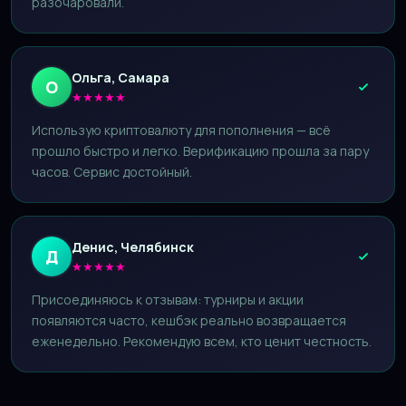
разочаровали.
Ольга, Самара
О
★
★
★
★
★
Использую криптовалюту для пополнения — всё
прошло быстро и легко. Верификацию прошла за пару
часов. Сервис достойный.
Денис, Челябинск
Д
★
★
★
★
★
Присоединяюсь к отзывам: турниры и акции
появляются часто, кешбэк реально возвращается
еженедельно. Рекомендую всем, кто ценит честность.