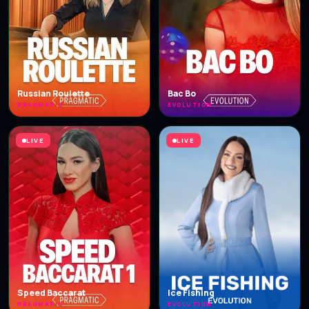
Russian Roulette
Bac Bo
PRAGMATIC
EVOLUTION
LIVE
LIVE
Speed Baccarat
Ice Fishing
PRAGMATIC
EVOLUTION