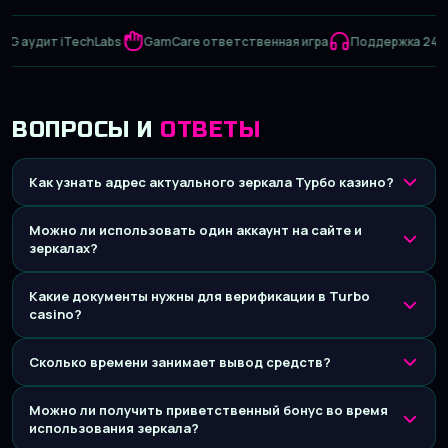
дит iTechLabs
GamCare ответственная игра
Поддержка 24/7
В
ВОПРОСЫ И
ОТВЕТЫ
Как узнать адрес актуального зеркала Турбо казино?
Можно ли использовать один аккаунт на сайте и
зеркалах?
Какие документы нужны для верификации в Turbo
casino?
Сколько времени занимает вывод средств?
Можно ли получить приветственный бонус во время
использования зеркала?