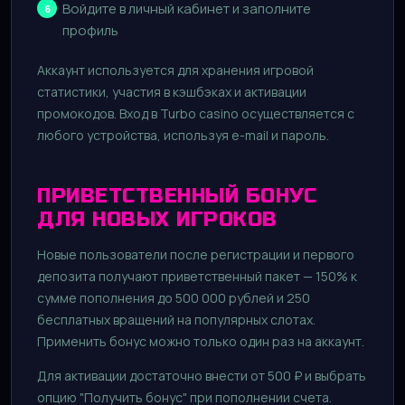
Войдите в личный кабинет и заполните
профиль
Аккаунт используется для хранения игровой
статистики, участия в кэшбэках и активации
промокодов. Вход в Turbo casino осуществляется с
любого устройства, используя e-mail и пароль.
ПРИВЕТСТВЕННЫЙ БОНУС
ДЛЯ НОВЫХ ИГРОКОВ
Новые пользователи после регистрации и первого
депозита получают приветственный пакет — 150% к
сумме пополнения до 500 000 рублей и 250
бесплатных вращений на популярных слотах.
Применить бонус можно только один раз на аккаунт.
Для активации достаточно внести от 500 ₽ и выбрать
опцию "Получить бонус" при пополнении счета.