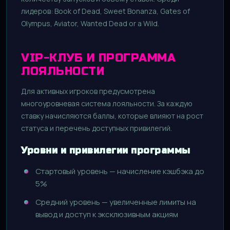
лидеров: Book of Dead, Sweet Bonanza, Gates of
Olympus, Aviator, Wanted Dead or a Wild.
VIP-КЛУБ И ПРОГРАММА
ЛОЯЛЬНОСТИ
Для активных игроков предусмотрена
многоуровневая система лояльности. За каждую
ставку начисляются баллы, которые влияют на рост
статуса и перечень доступных привилегий.
Уровни и привилегии программы
Стартовый уровень — начисление кэшбэка до
5%
Средний уровень — увеличенные лимиты на
вывод и доступ к эксклюзивным акциям