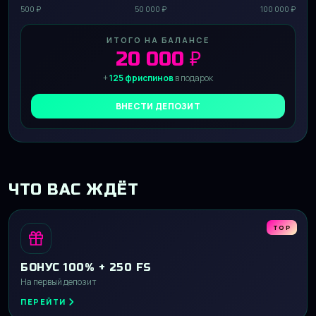
500 ₽
50 000 ₽
100 000 ₽
ИТОГО НА БАЛАНСЕ
20 000 ₽
+
125 фриспинов
в подарок
ВНЕСТИ ДЕПОЗИТ
ЧТО ВАС ЖДЁТ
TOP
БОНУС 100% + 250 FS
На первый депозит
ПЕРЕЙТИ