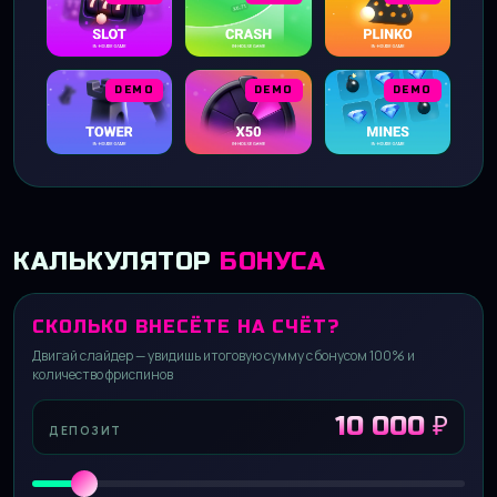
DEMO
DEMO
DEMO
КАЛЬКУЛЯТОР
БОНУСА
СКОЛЬКО ВНЕСЁТЕ НА СЧЁТ?
Двигай слайдер — увидишь итоговую сумму с бонусом 100% и
количество фриспинов
10 000 ₽
ДЕПОЗИТ