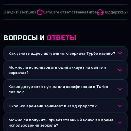
дит iTechLabs
GamCare ответственная игра
Поддержка 24/7
В
ВОПРОСЫ И
ОТВЕТЫ
Как узнать адрес актуального зеркала Турбо казино?
Можно ли использовать один аккаунт на сайте и
зеркалах?
Какие документы нужны для верификации в Turbo
casino?
Сколько времени занимает вывод средств?
Можно ли получить приветственный бонус во время
использования зеркала?