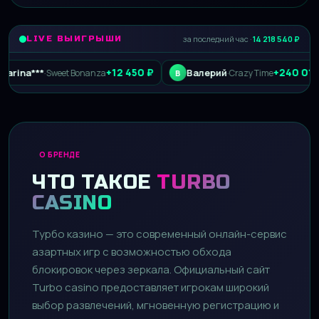
LIVE ВЫИГРЫШИ
за последний час ·
14 218 540 ₽
+12 450 ₽
+240 015 ₽
*
Валерий
·
Sweet Bonanza
·
Crazy Time
В
L
О БРЕНДЕ
ЧТО ТАКОЕ
TURBO
CASINO
Турбо казино — это современный онлайн-сервис
азартных игр с возможностью обхода
блокировок через зеркала. Официальный сайт
Turbo casino предоставляет игрокам широкий
выбор развлечений, мгновенную регистрацию и