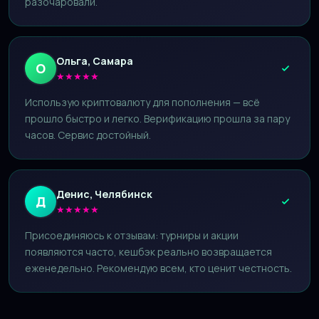
разочаровали.
Ольга, Самара
О
★
★
★
★
★
Использую криптовалюту для пополнения — всё
прошло быстро и легко. Верификацию прошла за пару
часов. Сервис достойный.
Денис, Челябинск
Д
★
★
★
★
★
Присоединяюсь к отзывам: турниры и акции
появляются часто, кешбэк реально возвращается
еженедельно. Рекомендую всем, кто ценит честность.