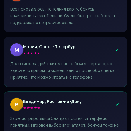
Всё понравилось: пополнил карту, бонусы
начислились как обещали. Очень быстро сработала
поддержка по вопросу зеркала.
Мария, Санкт-Петербург
М
★
★
★
★
★
Долго искала действительно рабочее зеркало, но
здесь его прислали моментально после обращения.
Приятно, что можно играть и с телефона.
Владимир, Ростов-на-Дону
В
★
★
★
★
★
Зарегистрировался без трудностей, интерфейс
понятный. Игровой выбор впечатляет, бонусы тоже не