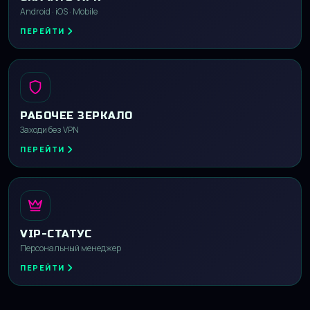
Android · iOS · Mobile
ПЕРЕЙТИ
РАБОЧЕЕ ЗЕРКАЛО
Заходи без VPN
ПЕРЕЙТИ
VIP-СТАТУС
Персональный менеджер
ПЕРЕЙТИ