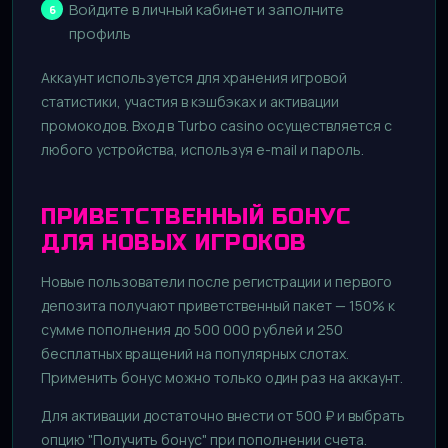
Войдите в личный кабинет и заполните
профиль
Аккаунт используется для хранения игровой
статистики, участия в кэшбэках и активации
промокодов. Вход в Turbo casino осуществляется с
любого устройства, используя e-mail и пароль.
ПРИВЕТСТВЕННЫЙ БОНУС
ДЛЯ НОВЫХ ИГРОКОВ
Новые пользователи после регистрации и первого
депозита получают приветственный пакет — 150% к
сумме пополнения до 500 000 рублей и 250
бесплатных вращений на популярных слотах.
Применить бонус можно только один раз на аккаунт.
Для активации достаточно внести от 500 ₽ и выбрать
опцию "Получить бонус" при пополнении счета.