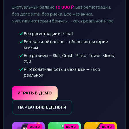
Виртуальный баланс
10 000 ₽
. Без регистрации,
без депозита, без риска. Все механики,
мультипликаторы и бонусы — как в реальной игре.
Без регистрации и e-mail
Виртуальный баланс — обновляется одним
кликом
Все режимы — Slot, Crash, Plinko, Tower, Mines,
X50
RTP, волатильность и механики — как в
реальной
ИГРАТЬ В ДЕМО
НА РЕАЛЬНЫЕ ДЕНЬГИ
DEMO
DEMO
DEMO