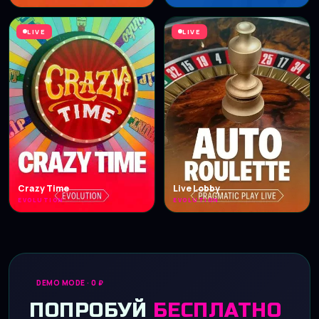
LIVE
LIVE
Crazy Time
Live Lobby
EVOLUTION
EVOLUTION
DEMO MODE · 0 ₽
ПОПРОБУЙ
БЕСПЛАТНО