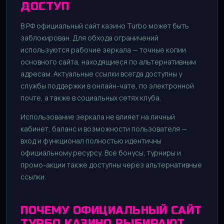
UR
ДОСТУП
В РФ официальный сайт казино Turbo может быть
заблокирован. Для обхода ограничений
используются рабочие зеркала — точные копии
основного сайта, находящиеся по альтернативным
адресам. Актуальные ссылки всегда доступны у
службы поддержки в онлайн-чате, по электронной
почте, а также в социальных сетях клуба.
Использование зеркала не влияет на личный
кабинет, баланс и возможности пользователя —
вход и функционал полностью идентичны
официальному ресурсу. Все бонусы, турниры и
промо-акции также доступны через альтернативные
ссылки.
ПОЧЕМУ ОФИЦИАЛЬНЫЙ САЙТ
ТУРБО КАЗИНО ВЫБИРАЮТ