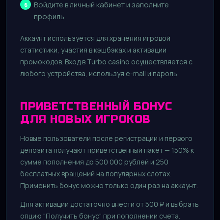
Войдите в личный кабинет и заполните
профиль
Аккаунт используется для хранения игровой
статистики, участия в кэшбэках и активации
промокодов. Вход в Turbo casino осуществляется с
любого устройства, используя e-mail и пароль.
ПРИВЕТСТВЕННЫЙ БОНУС
ДЛЯ НОВЫХ ИГРОКОВ
Новые пользователи после регистрации и первого
депозита получают приветственный пакет — 150% к
сумме пополнения до 500 000 рублей и 250
бесплатных вращений на популярных слотах.
Применить бонус можно только один раз на аккаунт.
Для активации достаточно внести от 500 ₽ и выбрать
опцию "Получить бонус" при пополнении счета.