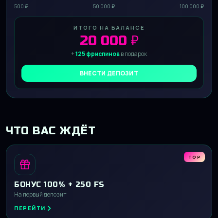
500 ₽
50 000 ₽
100 000 ₽
ИТОГО НА БАЛАНСЕ
20 000 ₽
+
125 фриспинов
в подарок
ВНЕСТИ ДЕПОЗИТ
ЧТО ВАС ЖДЁТ
TOP
БОНУС 100% + 250 FS
На первый депозит
ПЕРЕЙТИ