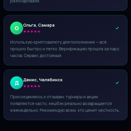
разочаровали.
Ольга, Самара
О
★
★
★
★
★
Использую криптовалюту для пополнения — всё
прошло быстро и легко. Верификацию прошла за пару
часов. Сервис достойный.
Денис, Челябинск
Д
★
★
★
★
★
Присоединяюсь к отзывам: турниры и акции
появляются часто, кешбэк реально возвращается
еженедельно. Рекомендую всем, кто ценит честность.