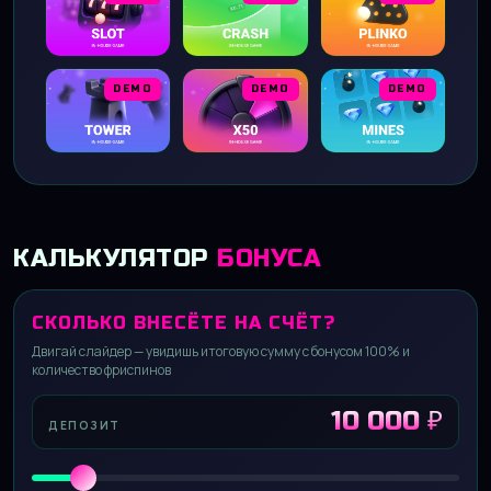
DEMO
DEMO
DEMO
КАЛЬКУЛЯТОР
БОНУСА
СКОЛЬКО ВНЕСЁТЕ НА СЧЁТ?
Двигай слайдер — увидишь итоговую сумму с бонусом 100% и
количество фриспинов
10 000 ₽
ДЕПОЗИТ