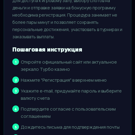
Для доступа к игровому залу, выбору слотов на
деньги и отправке заявки на бонусную программу
необходима регистрация. Процедура занимает не
более пары минут и позволяет сохранять
персональные достижения, участвовать в турнирах и
заказывать выплаты.
Пошаговая инструкция
Откройте официальный сайт или актуальное
зеркало Турбо казино
Нажмите "Регистрация" в верхнем меню
Укажите e-mail, придумайте пароль и выберите
валюту счета
Подтвердите согласие с пользовательским
соглашением
Дождитесь письма для подтверждения почты