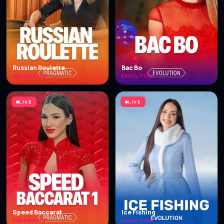
Russian Roulette
Bac Bo
PRAGMATIC
EVOLUTION
LIVE
LIVE
Speed Baccarat
Ice Fishing
PRAGMATIC
EVOLUTION