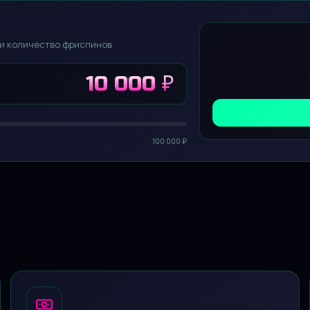
 и количество фриспинов
10 000 ₽
100 000 ₽