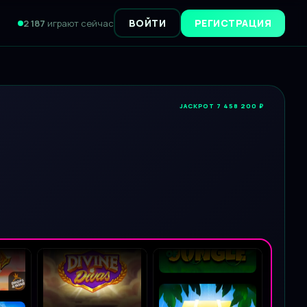
ВОЙТИ
РЕГИСТРАЦИЯ
2 187
играют сейчас
JACKPOT 7 458 200 ₽