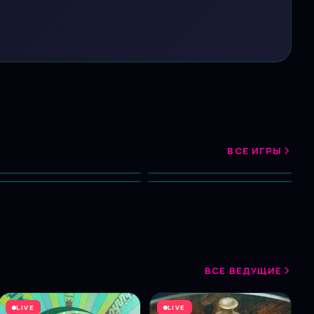
ВСЕ ИГРЫ
Divine Divas
Dreamshock
TOP
Big Win x25
Fab Farm
PLAY’N GO
NETENT
NETENT
PLAY’N GO
ВСЕ ВЕДУЩИЕ
LIVE
LIVE