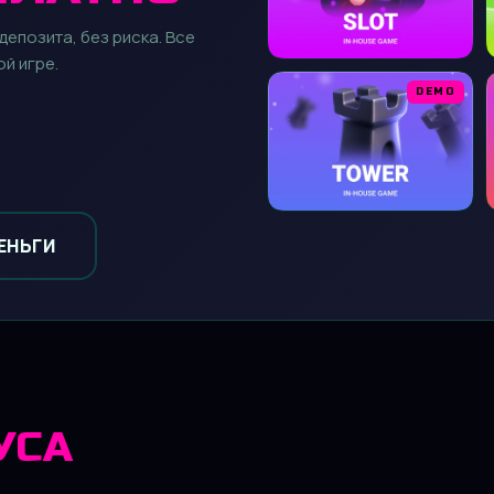
 депозита, без риска. Все
й игре.
DEMO
ЕНЬГИ
УСА