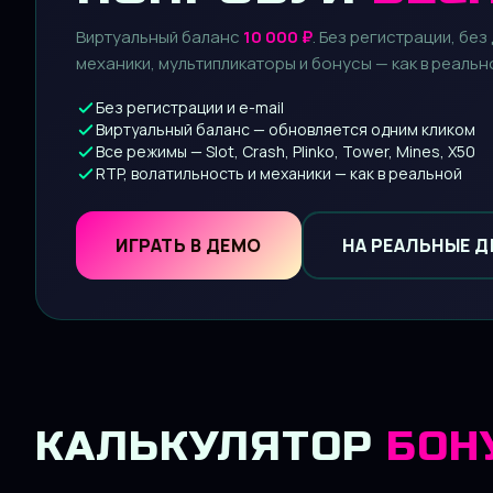
Виртуальный баланс
10 000 ₽
. Без регистрации, без
механики, мультипликаторы и бонусы — как в реально
Без регистрации и e-mail
Виртуальный баланс — обновляется одним кликом
Все режимы — Slot, Crash, Plinko, Tower, Mines, X50
RTP, волатильность и механики — как в реальной
ИГРАТЬ В ДЕМО
НА РЕАЛЬНЫЕ Д
КАЛЬКУЛЯТОР
БОН