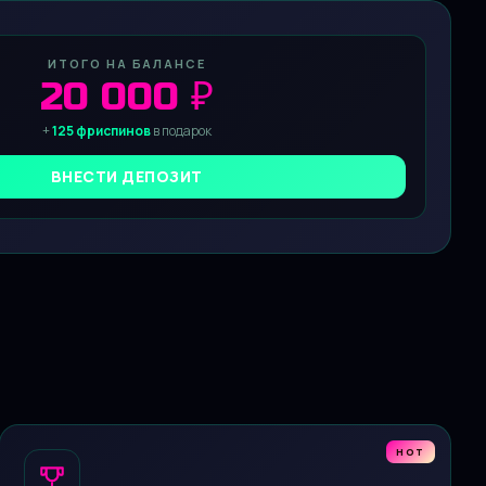
ИТОГО НА БАЛАНСЕ
20 000 ₽
+
125 фриспинов
в подарок
ВНЕСТИ ДЕПОЗИТ
HOT