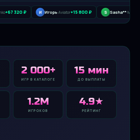
20 ₽
+15 800 ₽
+42 000
Игорь
Sasha**
И
·
Aviator
S
·
Mines
2 000+
15 мин
ИГР В КАТАЛОГЕ
ДО ВЫПЛАТЫ
%
1.2M
4.9★
ИГРОКОВ
РЕЙТИНГ