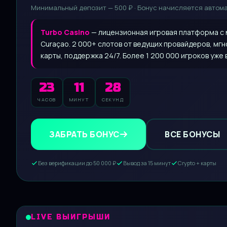
Минимальный депозит — 500 ₽ · Бонус начисляется автом
Turbo Casino
— лицензионная игровая платформа с
Curaçao. 2 000+ слотов от ведущих провайдеров, мгн
карты, поддержка 24/7. Более 1 200 000 игроков уже
23
11
25
ЧАСОВ
МИНУТ
СЕКУНД
ЗАБРАТЬ БОНУС
ВСЕ БОНУСЫ
Без верификации до 50 000 ₽
Вывод за 15 минут
Crypto + карты
LIVE ВЫИГРЫШИ