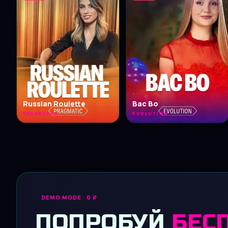
T
Russian Roulette
Bac Bo
PRAGMATIC
EVOLUTION
DEMO MODE · 0 ₽
ПОПРОБУЙ
БЕС