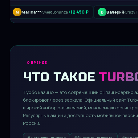
+12 450 ₽
+240
Marina***
Валерий
M
·
Sweet Bonanza
В
·
Crazy Time
О БРЕНДЕ
ЧТО ТАКОЕ
TURB
Турбо казино — это современный онлайн-сервис 
блокировок через зеркала. Официальный сайт Turb
широкий выбор развлечений, мгновенную регистрац
Регулярные акции и доступность мобильной версии
России.
#лицензия_curaçao
#быстрые_выплаты
#подде