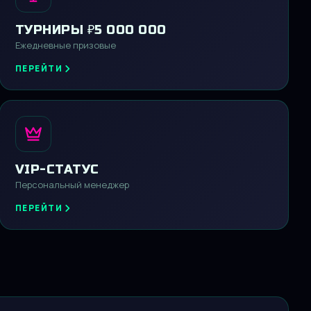
ТУРНИРЫ ₽5 000 000
Ежедневные призовые
ПЕРЕЙТИ
VIP-СТАТУС
Персональный менеджер
ПЕРЕЙТИ