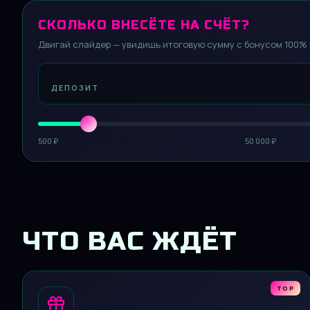
СКОЛЬКО ВНЕСЁТЕ НА СЧЁТ?
Двигай слайдер — увидишь итоговую сумму с бонусом 100%
ДЕПОЗИТ
500 ₽
50 000 ₽
ЧТО ВАС ЖДЁТ
TOP