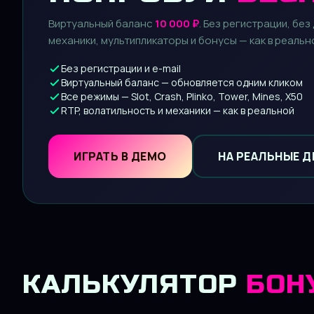
Виртуальный баланс
10 000 ₽
. Без регистрации, без
механики, мультипликаторы и бонусы — как в реально
Без регистрации и e-mail
Виртуальный баланс — обновляется одним кликом
Все режимы — Slot, Crash, Plinko, Tower, Mines, X50
RTP, волатильность и механики — как в реальной
ИГРАТЬ В ДЕМО
НА РЕАЛЬНЫЕ Д
КАЛЬКУЛЯТОР
БОН