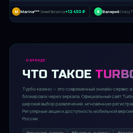
+12 450 ₽
+240
Marina***
Валерий
M
·
Sweet Bonanza
В
·
Crazy Time
О БРЕНДЕ
ЧТО ТАКОЕ
TURB
Турбо казино — это современный онлайн-сервис 
блокировок через зеркала. Официальный сайт Turb
широкий выбор развлечений, мгновенную регистрац
Регулярные акции и доступность мобильной версии
России.
#лицензия_curaçao
#быстрые_выплаты
#подде