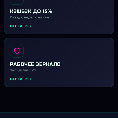
КЭШБЭК ДО 15%
Каждую неделю на счёт
ПЕРЕЙТИ
РАБОЧЕЕ ЗЕРКАЛО
Заходи без VPN
ПЕРЕЙТИ