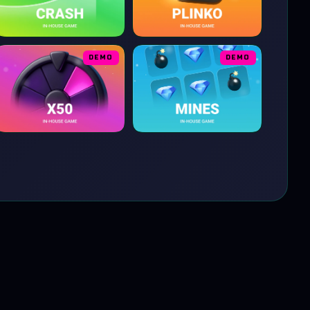
DEMO
DEMO