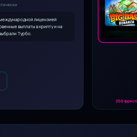
атически
 международной лицензией
овенные выплаты в крипту и на
 выбрали Турбо.
250 фрис