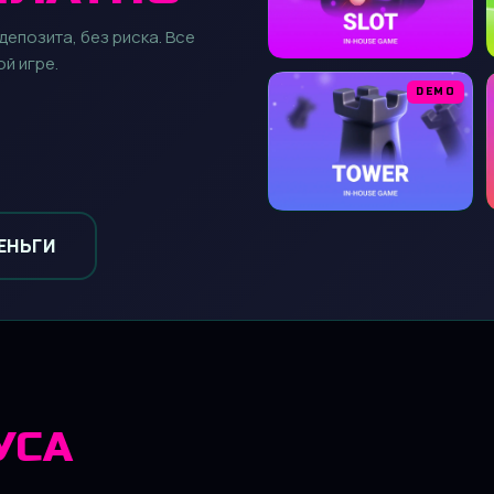
 депозита, без риска. Все
й игре.
DEMO
ЕНЬГИ
УСА