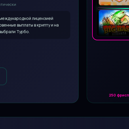
атически
 международной лицензией
овенные выплаты в крипту и на
 выбрали Турбо.
250 фрис