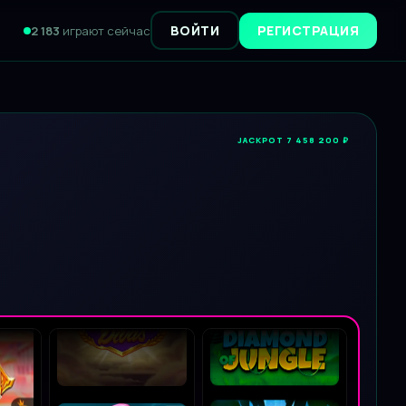
ВОЙТИ
РЕГИСТРАЦИЯ
2 183
играют сейчас
JACKPOT 7 458 200 ₽