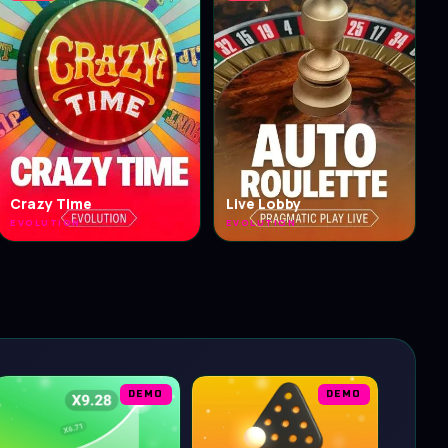
B
Crazy Time
Live Lobby
EVOLUTION
EVOLUTION
DEMO
DEMO