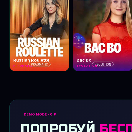
T
Russian Roulette
Bac Bo
PRAGMATIC
EVOLUTION
DEMO MODE · 0 ₽
ПОПРОБУЙ
БЕС