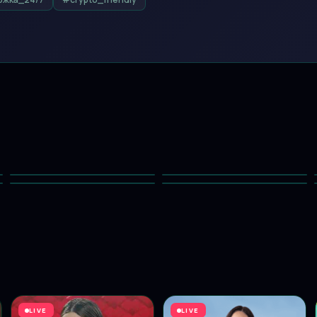
Diamond of Jungle
Aztec Clusters
NEW
Fruit Machine
Capymania Yellow
HOT
NETENT
PRAGMATIC PLAY
MICROGAMING
PRAGMATIC PLAY
LIVE
LIVE