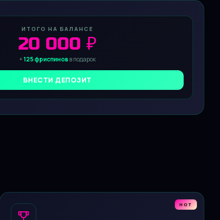
ИТОГО НА БАЛАНСЕ
20 000 ₽
+
125 фриспинов
в подарок
ВНЕСТИ ДЕПОЗИТ
HOT