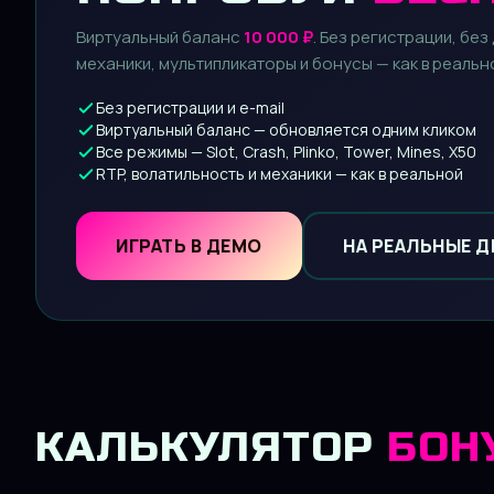
Виртуальный баланс
10 000 ₽
. Без регистрации, без
механики, мультипликаторы и бонусы — как в реально
Без регистрации и e-mail
Виртуальный баланс — обновляется одним кликом
Все режимы — Slot, Crash, Plinko, Tower, Mines, X50
RTP, волатильность и механики — как в реальной
ИГРАТЬ В ДЕМО
НА РЕАЛЬНЫЕ Д
КАЛЬКУЛЯТОР
БОН