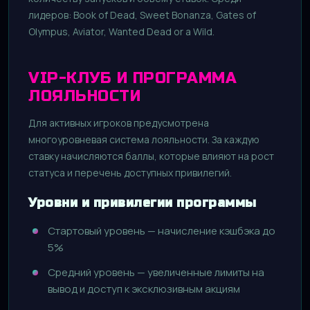
лидеров: Book of Dead, Sweet Bonanza, Gates of
Olympus, Aviator, Wanted Dead or a Wild.
VIP-КЛУБ И ПРОГРАММА
ЛОЯЛЬНОСТИ
Для активных игроков предусмотрена
многоуровневая система лояльности. За каждую
ставку начисляются баллы, которые влияют на рост
статуса и перечень доступных привилегий.
Уровни и привилегии программы
Стартовый уровень — начисление кэшбэка до
5%
Средний уровень — увеличенные лимиты на
вывод и доступ к эксклюзивным акциям