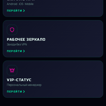
Android · iOS · Mobile
ПЕРЕЙТИ
РАБОЧЕЕ ЗЕРКАЛО
Заходи без VPN
ПЕРЕЙТИ
VIP-СТАТУС
Персональный менеджер
ПЕРЕЙТИ