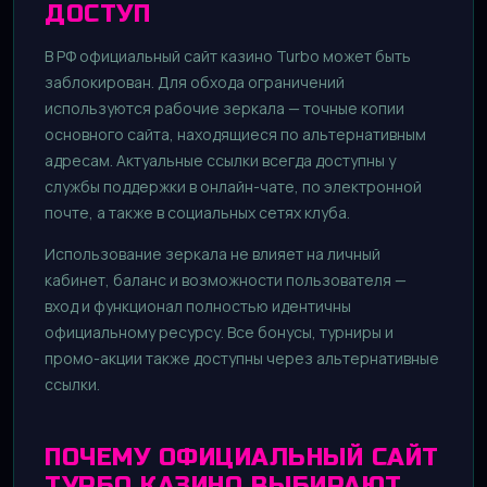
UR
ДОСТУП
В РФ официальный сайт казино Turbo может быть
заблокирован. Для обхода ограничений
используются рабочие зеркала — точные копии
основного сайта, находящиеся по альтернативным
адресам. Актуальные ссылки всегда доступны у
службы поддержки в онлайн-чате, по электронной
почте, а также в социальных сетях клуба.
Использование зеркала не влияет на личный
кабинет, баланс и возможности пользователя —
вход и функционал полностью идентичны
официальному ресурсу. Все бонусы, турниры и
промо-акции также доступны через альтернативные
ссылки.
ПОЧЕМУ ОФИЦИАЛЬНЫЙ САЙТ
ТУРБО КАЗИНО ВЫБИРАЮТ