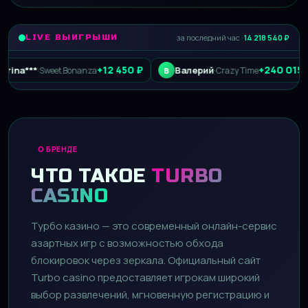
LIVE ВЫИГРЫШИ
за последний час ·
14 218 540 ₽
+12 450 ₽
+240 015 ₽
Валерий
·
Sweet Bonanza
·
Crazy Time
В
L
О БРЕНДЕ
ЧТО ТАКОЕ
TURBO
CASINO
Турбо казино — это современный онлайн-сервис
азартных игр с возможностью обхода
блокировок через зеркала. Официальный сайт
Turbo casino предоставляет игрокам широкий
выбор развлечений, мгновенную регистрацию и