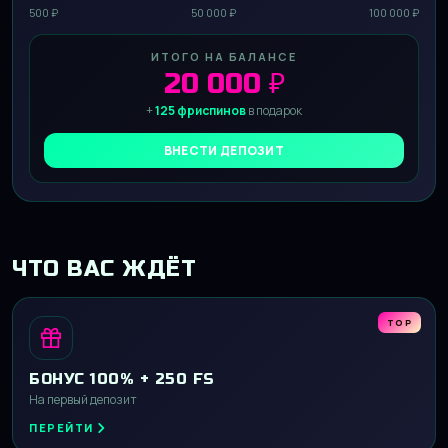
500 ₽
50 000 ₽
100 000 ₽
ИТОГО НА БАЛАНСЕ
20 000 ₽
+
125 фриспинов
в подарок
ВНЕСТИ ДЕПОЗИТ
ЧТО ВАС ЖДЁТ
TOP
БОНУС 100% + 250 FS
На первый депозит
ПЕРЕЙТИ