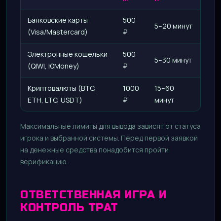
Банковские карты
500
5–20 минут
(Visa/Mastercard)
₽
Электронные кошельки
500
5–30 минут
(QIWI, ЮMoney)
₽
Криптовалюты (BTC,
1000
15–60
ETH, LTC, USDT)
₽
минут
Максимальные лимиты для вывода зависят от статуса
игрока и выбранной системы. Перед первой заявкой
на денежные средства понадобится пройти
верификацию.
ОТВЕТСТВЕННАЯ ИГРА И
КОНТРОЛЬ ТРАТ