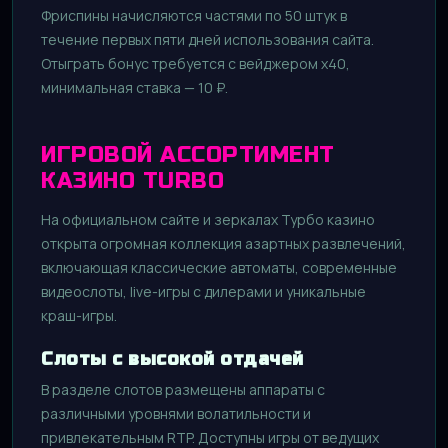
Фриспины начисляются частями по 50 штук в
течение первых пяти дней использования сайта.
Отыграть бонус требуется с вейджером x40,
минимальная ставка — 10 ₽.
ИГРОВОЙ АССОРТИМЕНТ
КАЗИНО TURBO
На официальном сайте и зеркалах Турбо казино
открыта огромная коллекция азартных развлечений,
включающая классические автоматы, современные
видеослоты, live-игры с дилерами и уникальные
краш-игры.
Слоты с высокой отдачей
В разделе слотов размещены аппараты с
различными уровнями волатильности и
привлекательным RTP. Доступны игры от ведущих