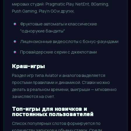
мировых студий: Pragmatic Play, NetEnt, BGaming,
Push Gaming, Play’n GO и других.
Фруктовые автоматы и классические
"однорукие бандиты"
Лицензионные видеослоты с бонус-раундами
Провайдерские серии с джекпотами
Краш-игры
Раздел игр типа Aviator и аналогов выделяется
простыми правилами и динамикой. Ставки можно
делать в реальном времени, выигрыши — мгновенно
зачисляются на счет.
Топ-игры для новичков и
постоянных пользователей
Список популярных слотов формируется по
количеству запусков и объему ставок. Среди