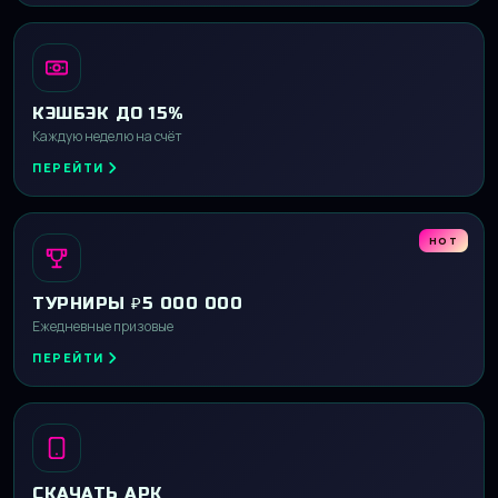
КЭШБЭК ДО 15%
Каждую неделю на счёт
ПЕРЕЙТИ
HOT
ТУРНИРЫ ₽5 000 000
Ежедневные призовые
ПЕРЕЙТИ
СКАЧАТЬ APK