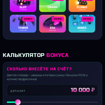
DEMO
DEMO
DEMO
КАЛЬКУЛЯТОР
БОНУСА
СКОЛЬКО ВНЕСЁТЕ НА СЧЁТ?
Двигай слайдер — увидишь итоговую сумму с бонусом 100% и
количество фриспинов
10 000 ₽
ДЕПОЗИТ