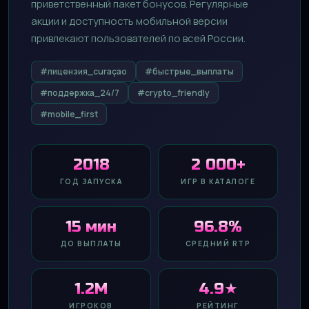
приветственный пакет бонусов. Регулярные
акции и доступность мобильной версии
привлекают пользователей по всей России.
#лицензия_curaçao
#быстрые_выплаты
#поддержка_24/7
#crypto_friendly
#mobile_first
2018
2 000+
ГОД ЗАПУСКА
ИГР В КАТАЛОГЕ
15 мин
96.8%
ДО ВЫПЛАТЫ
СРЕДНИЙ RTP
1.2M
4.9★
ИГРОКОВ
РЕЙТИНГ