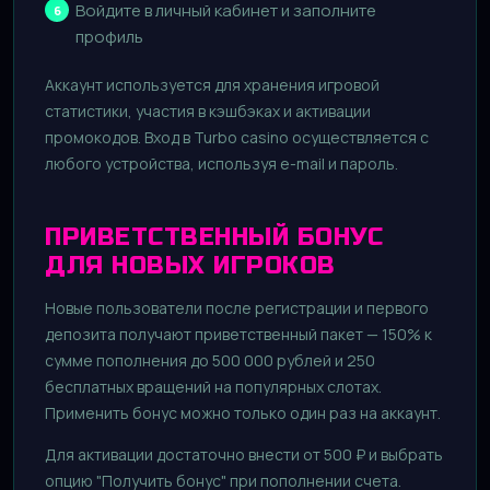
Войдите в личный кабинет и заполните
профиль
Аккаунт используется для хранения игровой
статистики, участия в кэшбэках и активации
промокодов. Вход в Turbo casino осуществляется с
любого устройства, используя e-mail и пароль.
ПРИВЕТСТВЕННЫЙ БОНУС
ДЛЯ НОВЫХ ИГРОКОВ
Новые пользователи после регистрации и первого
депозита получают приветственный пакет — 150% к
сумме пополнения до 500 000 рублей и 250
бесплатных вращений на популярных слотах.
Применить бонус можно только один раз на аккаунт.
Для активации достаточно внести от 500 ₽ и выбрать
опцию "Получить бонус" при пополнении счета.