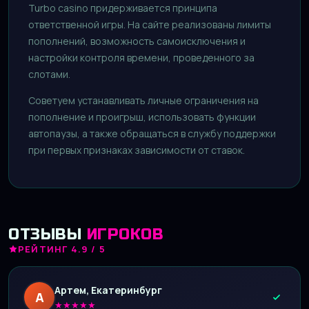
Turbo casino придерживается принципа
ответственной игры. На сайте реализованы лимиты
пополнений, возможность самоисключения и
настройки контроля времени, проведенного за
слотами.
Советуем устанавливать личные ограничения на
пополнение и проигрыш, использовать функции
автопаузы, а также обращаться в службу поддержки
при первых признаках зависимости от ставок.
ОТЗЫВЫ
ИГРОКОВ
РЕЙТИНГ 4.9 / 5
Артем, Екатеринбург
А
★
★
★
★
★