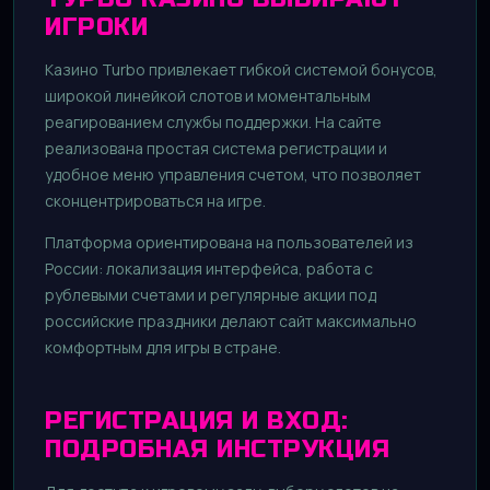
ИГРОКИ
Казино Turbo привлекает гибкой системой бонусов,
широкой линейкой слотов и моментальным
реагированием службы поддержки. На сайте
реализована простая система регистрации и
удобное меню управления счетом, что позволяет
сконцентрироваться на игре.
Платформа ориентирована на пользователей из
России: локализация интерфейса, работа с
рублевыми счетами и регулярные акции под
российские праздники делают сайт максимально
комфортным для игры в стране.
РЕГИСТРАЦИЯ И ВХОД:
ПОДРОБНАЯ ИНСТРУКЦИЯ