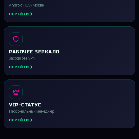
Android · iOS · Mobile
ПЕРЕЙТИ
РАБОЧЕЕ ЗЕРКАЛО
Заходи без VPN
ПЕРЕЙТИ
VIP-СТАТУС
Персональный менеджер
ПЕРЕЙТИ