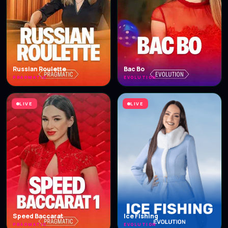
Russian Roulette
Bac Bo
PRAGMATIC
EVOLUTION
LIVE
LIVE
Speed Baccarat
Ice Fishing
PRAGMATIC
EVOLUTION