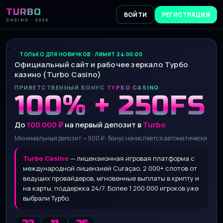
TURBO
ВОЙТИ
РЕГИСТРАЦИЯ
CASINO · 2026
ТОЛЬКО ДЛЯ НОВИЧКОВ · ЛИМИТ 24:00:00
Официальный сайт и рабочее зеркало Турбо
казино (Turbo Casino)
ПРИВЕТСТВЕННЫЙ БОНУС
ТУРБО CASINO
100% + 250FS
До
100 000 ₽
на первый депозит в
Turbo
Минимальный депозит — 500 ₽ · Бонус начисляется автоматически
Turbo Casino
— лицензионная игровая платформа с
международной лицензией Curaçao. 2 000+ слотов от
ведущих провайдеров, мгновенные выплаты в крипту и
на карты, поддержка 24/7. Более 1 200 000 игроков уже
выбрали Турбо.