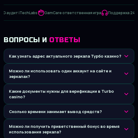
дит iTechLabs
GamCare ответственная игра
Поддержка 24/7
В
ВОПРОСЫ И
ОТВЕТЫ
Как узнать адрес актуального зеркала Турбо казино?
Можно ли использовать один аккаунт на сайте и
зеркалах?
Какие документы нужны для верификации в Turbo
casino?
Сколько времени занимает вывод средств?
Можно ли получить приветственный бонус во время
использования зеркала?