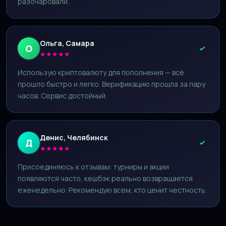
разочаровали.
Ольга, Самара
О
★
★
★
★
★
Использую криптовалюту для пополнения — всё
прошло быстро и легко. Верификацию прошла за пару
часов. Сервис достойный.
Денис, Челябинск
Д
★
★
★
★
★
Присоединяюсь к отзывам: турниры и акции
появляются часто, кешбэк реально возвращается
еженедельно. Рекомендую всем, кто ценит честность.