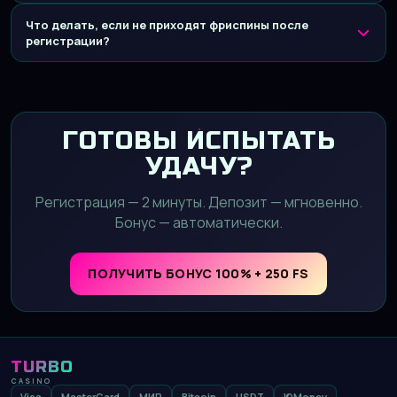
Что делать, если не приходят фриспины после
регистрации?
ГОТОВЫ ИСПЫТАТЬ
УДАЧУ?
Регистрация — 2 минуты. Депозит — мгновенно.
Бонус — автоматически.
ПОЛУЧИТЬ БОНУС 100% + 250 FS
TURBO
CASINO
Visa
MasterCard
МИР
Bitcoin
USDT
ЮMoney