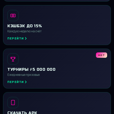
КЭШБЭК ДО 15%
Каждую неделю на счёт
ПЕРЕЙТИ
HOT
ТУРНИРЫ ₽5 000 000
Ежедневные призовые
ПЕРЕЙТИ
СКАЧАТЬ APK