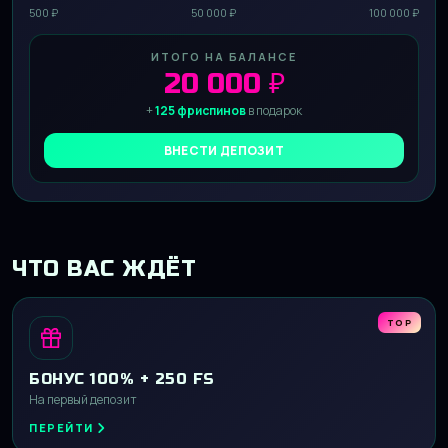
500 ₽
50 000 ₽
100 000 ₽
ИТОГО НА БАЛАНСЕ
20 000 ₽
+
125 фриспинов
в подарок
ВНЕСТИ ДЕПОЗИТ
ЧТО ВАС ЖДЁТ
TOP
БОНУС 100% + 250 FS
На первый депозит
ПЕРЕЙТИ