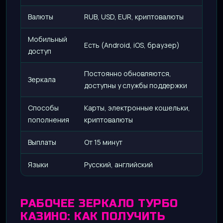
Валюты
RUB, USD, EUR, криптовалюты
Мобильный
Есть (Android, iOS, браузер)
доступ
Постоянно обновляются,
Зеркала
доступны у службы поддержки
Способы
Карты, электронные кошельки,
пополнения
криптовалюты
Выплаты
От 15 минут
Языки
Русский, английский
РАБОЧЕЕ ЗЕРКАЛО ТУРБО
КАЗИНО: КАК ПОЛУЧИТЬ