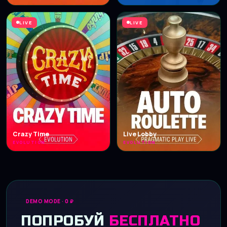
LIVE
LIVE
Crazy Time
Live Lobby
EVOLUTION
EVOLUTION
DEMO MODE · 0 ₽
ПОПРОБУЙ
БЕСПЛАТНО