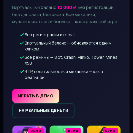
Виртуальный баланс
10 000 ₽
. Без регистрации,
без депозита, без риска. Все механики,
мультипликаторы и бонусы — как в реальной игре.
Без регистрации и e-mail
Виртуальный баланс — обновляется одним
кликом
Все режимы — Slot, Crash, Plinko, Tower, Mines,
X50
RTP, волатильность и механики — как в
реальной
ИГРАТЬ В ДЕМО
НА РЕАЛЬНЫЕ ДЕНЬГИ
DEMO
DEMO
DEMO