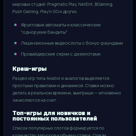
мировых студий: Pragmatic Play, NetEnt, BGaming,
Push Gaming, Play’n GO и других.
Фруктовые автоматы и классические
"однорукие бандиты"
Лицензионные видеослоты с бонус-раундами
Провайдерские серии с джекпотами
Краш-игры
Раздел игр типа Aviator и аналогов выделяется
простыми правилами и динамикой. Ставки можно
делать в реальном времени, выигрыши — мгновенно
зачисляются на счет.
Топ-игры для новичков и
постоянных пользователей
Список популярных слотов формируется по
количеству запусков и объему ставок. Среди