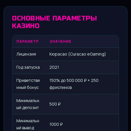
ОСНОВНЫЕ ПАРАМЕТРЫ
КАЗИНО
ПАРАМЕТР
ЗНАЧЕНИЕ
Лицензия
Кюрасао (Curacao eGaming)
Год запуска
2021
Приветстве
150% до 500 000 ₽ + 250
нный бонус
фриспинов
Минимальн
500 ₽
ый депозит
Минимальн
1000 ₽
ый вывод