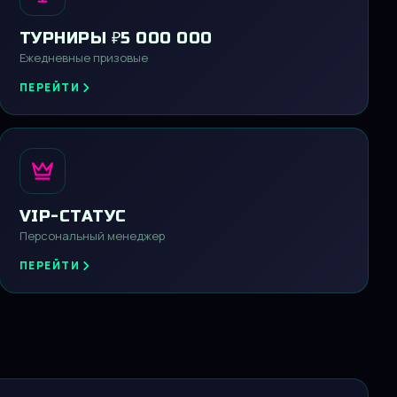
ТУРНИРЫ ₽5 000 000
Ежедневные призовые
ПЕРЕЙТИ
VIP-СТАТУС
Персональный менеджер
ПЕРЕЙТИ