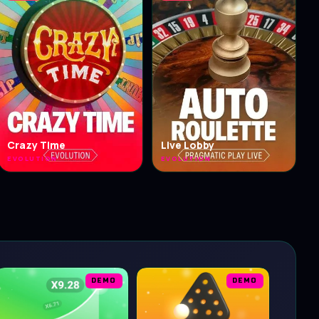
B
Crazy Time
Live Lobby
EVOLUTION
EVOLUTION
DEMO
DEMO