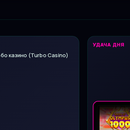
УДАЧА ДНЯ
бо казино (Turbo Casino)