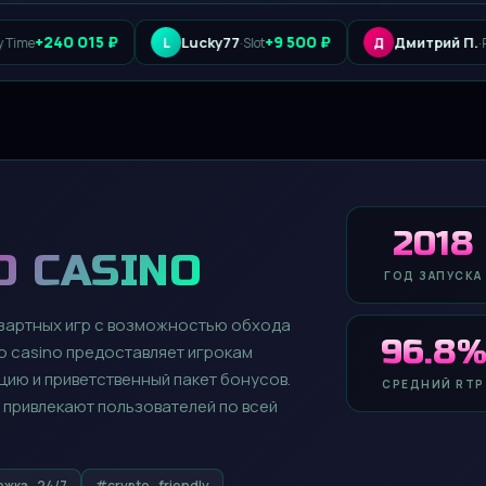
0 015 ₽
+9 500 ₽
+67 
Lucky77
Дмитрий П.
L
·
Slot
Д
·
Plinko
2018
O CASINO
ГОД ЗАПУСКА
азартных игр с возможностью обхода
96.8
o casino предоставляет игрокам
ию и приветственный пакет бонусов.
СРЕДНИЙ RTP
 привлекают пользователей по всей
ржка_24/7
#crypto_friendly