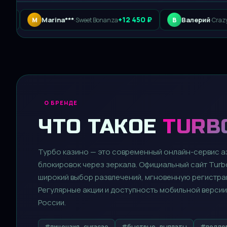
+12 450 ₽
+24
Marina***
Валерий
M
·
Sweet Bonanza
В
·
Crazy Time
О БРЕНДЕ
ЧТО ТАКОЕ
TURB
Турбо казино — это современный онлайн-сервис 
блокировок через зеркала. Официальный сайт Turb
широкий выбор развлечений, мгновенную регистрац
Регулярные акции и доступность мобильной версии
России.
#лицензия_curaçao
#быстрые_выплаты
#подде