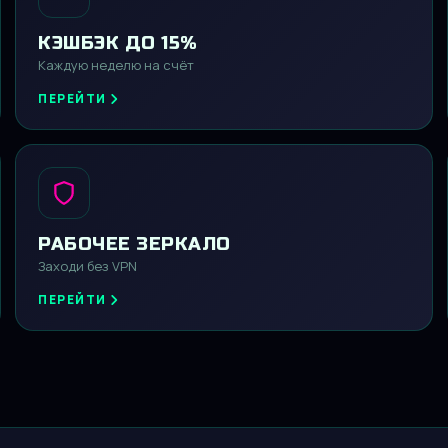
КЭШБЭК ДО 15%
Каждую неделю на счёт
ПЕРЕЙТИ
РАБОЧЕЕ ЗЕРКАЛО
Заходи без VPN
ПЕРЕЙТИ