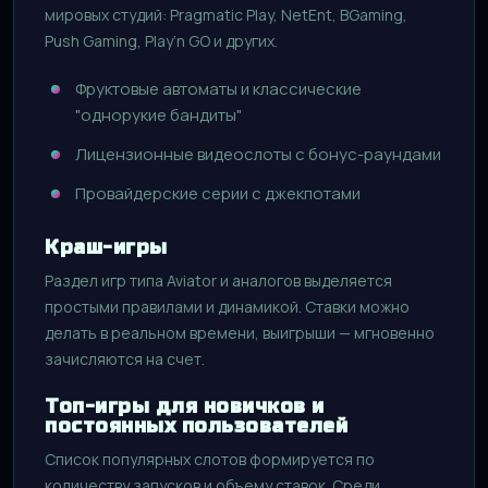
мировых студий: Pragmatic Play, NetEnt, BGaming,
Push Gaming, Play’n GO и других.
Фруктовые автоматы и классические
"однорукие бандиты"
Лицензионные видеослоты с бонус-раундами
Провайдерские серии с джекпотами
Краш-игры
Раздел игр типа Aviator и аналогов выделяется
простыми правилами и динамикой. Ставки можно
делать в реальном времени, выигрыши — мгновенно
зачисляются на счет.
Топ-игры для новичков и
постоянных пользователей
Список популярных слотов формируется по
количеству запусков и объему ставок. Среди