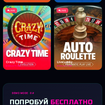
LIVE
LIVE
Crazy Time
Live Lobby
EVOLUTION
EVOLUTION
DEMO MODE · 0 ₽
ПОПРОБУЙ
БЕСПЛАТНО