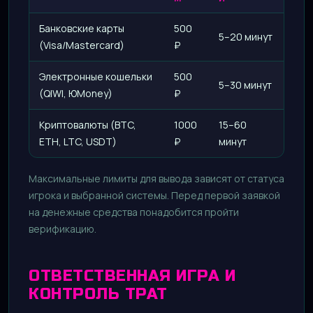
Банковские карты
500
5–20 минут
(Visa/Mastercard)
₽
Электронные кошельки
500
5–30 минут
(QIWI, ЮMoney)
₽
Криптовалюты (BTC,
1000
15–60
ETH, LTC, USDT)
₽
минут
Максимальные лимиты для вывода зависят от статуса
игрока и выбранной системы. Перед первой заявкой
на денежные средства понадобится пройти
верификацию.
ОТВЕТСТВЕННАЯ ИГРА И
КОНТРОЛЬ ТРАТ