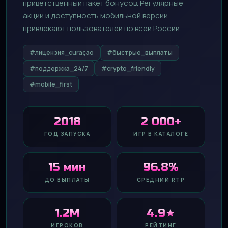
приветственный пакет бонусов. Регулярные
акции и доступность мобильной версии
привлекают пользователей по всей России.
#лицензия_curaçao
#быстрые_выплаты
#поддержка_24/7
#crypto_friendly
#mobile_first
2018
2 000+
ГОД ЗАПУСКА
ИГР В КАТАЛОГЕ
15 мин
96.8%
ДО ВЫПЛАТЫ
СРЕДНИЙ RTP
1.2M
4.9★
ИГРОКОВ
РЕЙТИНГ