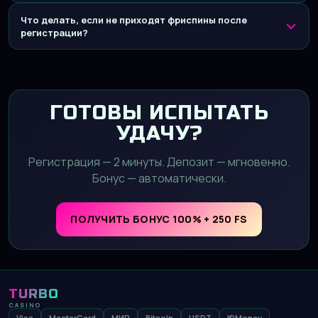
Что делать, если не приходят фриспины после
регистрации?
ГОТОВЫ ИСПЫТАТЬ
УДАЧУ?
Регистрация — 2 минуты. Депозит — мгновенно.
Бонус — автоматически.
ПОЛУЧИТЬ БОНУС 100% + 250 FS
TURBO
CASINO
Visa
MasterCard
МИР
Bitcoin
USDT
ЮMoney