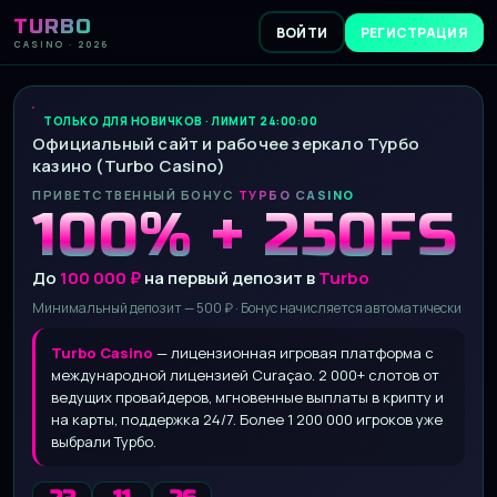
TURBO
ВОЙТИ
РЕГИСТРАЦИЯ
CASINO · 2026
ТОЛЬКО ДЛЯ НОВИЧКОВ · ЛИМИТ 24:00:00
Официальный сайт и рабочее зеркало Турбо
казино (Turbo Casino)
ПРИВЕТСТВЕННЫЙ БОНУС
ТУРБО CASINO
100% + 250FS
До
100 000 ₽
на первый депозит в
Turbo
Минимальный депозит — 500 ₽ · Бонус начисляется автоматически
Turbo Casino
— лицензионная игровая платформа с
международной лицензией Curaçao. 2 000+ слотов от
ведущих провайдеров, мгновенные выплаты в крипту и
на карты, поддержка 24/7. Более 1 200 000 игроков уже
выбрали Турбо.