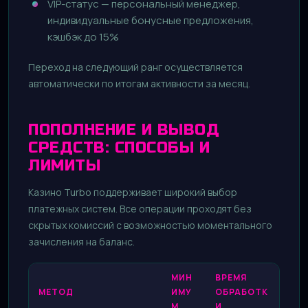
VIP-статус — персональный менеджер,
индивидуальные бонусные предложения,
кэшбэк до 15%
Переход на следующий ранг осуществляется
автоматически по итогам активности за месяц.
ПОПОЛНЕНИЕ И ВЫВОД
СРЕДСТВ: СПОСОБЫ И
ЛИМИТЫ
Казино Turbo поддерживает широкий выбор
платежных систем. Все операции проходят без
скрытых комиссий с возможностью моментального
зачисления на баланс.
МИН
ВРЕМЯ
МЕТОД
ИМУ
ОБРАБОТК
М
И