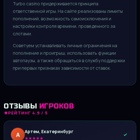
Turbo casino придерживается принципа
ответственной игры. На сайте реализованы лимиты
пополнений, возможность самоисключения и
настройки контроля времени, проведенного за
слотами.
Советуем устанавливать личные ограничения на
пополнение и проигрыш, использовать функции
автопаузы, а также обращаться в службу поддержки
при первых признаках зависимости от ставок.
ОТЗЫВЫ
ИГРОКОВ
РЕЙТИНГ 4.9 / 5
Артем, Екатеринбург
А
★
★
★
★
★