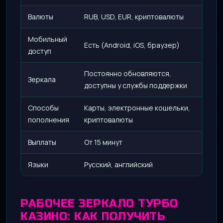
Валюты
RUB, USD, EUR, криптовалюты
Мобильный
Есть (Android, iOS, браузер)
доступ
Постоянно обновляются,
Зеркала
доступны у службы поддержки
Способы
Карты, электронные кошельки,
пополнения
криптовалюты
Выплаты
От 15 минут
Языки
Русский, английский
РАБОЧЕЕ ЗЕРКАЛО ТУРБО
КАЗИНО: КАК ПОЛУЧИТЬ