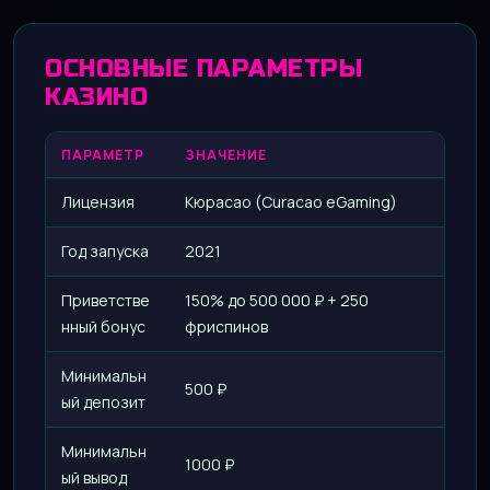
ОСНОВНЫЕ ПАРАМЕТРЫ
КАЗИНО
ПАРАМЕТР
ЗНАЧЕНИЕ
Лицензия
Кюрасао (Curacao eGaming)
Год запуска
2021
Приветстве
150% до 500 000 ₽ + 250
нный бонус
фриспинов
Минимальн
500 ₽
ый депозит
Минимальн
1000 ₽
ый вывод