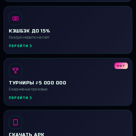
КЭШБЭК ДО 15%
Каждую неделю на счёт
ПЕРЕЙТИ
HOT
ТУРНИРЫ ₽5 000 000
Ежедневные призовые
ПЕРЕЙТИ
СКАЧАТЬ APK