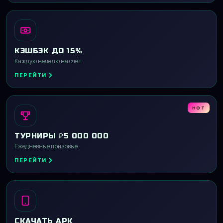
КЭШБЭК ДО 15%
Каждую неделю на счёт
ПЕРЕЙТИ
HOT
ТУРНИРЫ ₽5 000 000
Ежедневные призовые
ПЕРЕЙТИ
СКАЧАТЬ APK