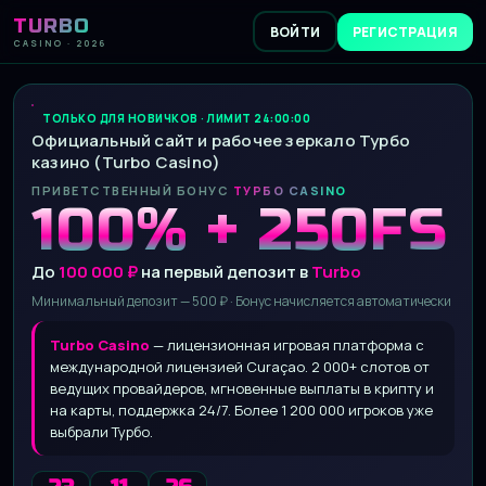
TURBO
ВОЙТИ
РЕГИСТРАЦИЯ
CASINO · 2026
ТОЛЬКО ДЛЯ НОВИЧКОВ · ЛИМИТ 24:00:00
Официальный сайт и рабочее зеркало Турбо
казино (Turbo Casino)
ПРИВЕТСТВЕННЫЙ БОНУС
ТУРБО CASINO
100% + 250FS
До
100 000 ₽
на первый депозит в
Turbo
Минимальный депозит — 500 ₽ · Бонус начисляется автоматически
Turbo Casino
— лицензионная игровая платформа с
международной лицензией Curaçao. 2 000+ слотов от
ведущих провайдеров, мгновенные выплаты в крипту и
на карты, поддержка 24/7. Более 1 200 000 игроков уже
выбрали Турбо.