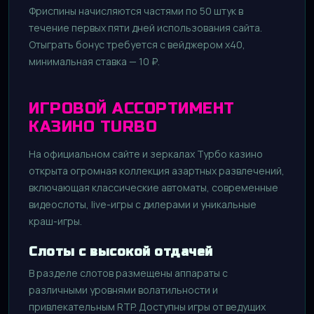
Фриспины начисляются частями по 50 штук в
течение первых пяти дней использования сайта.
Отыграть бонус требуется с вейджером x40,
минимальная ставка — 10 ₽.
ИГРОВОЙ АССОРТИМЕНТ
КАЗИНО TURBO
На официальном сайте и зеркалах Турбо казино
открыта огромная коллекция азартных развлечений,
включающая классические автоматы, современные
видеослоты, live-игры с дилерами и уникальные
краш-игры.
Слоты с высокой отдачей
В разделе слотов размещены аппараты с
различными уровнями волатильности и
привлекательным RTP. Доступны игры от ведущих