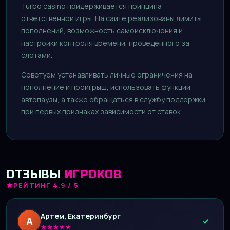
Turbo casino придерживается принципа
ответственной игры. На сайте реализованы лимиты
пополнений, возможность самоисключения и
настройки контроля времени, проведенного за
слотами.
Советуем устанавливать личные ограничения на
пополнение и проигрыш, использовать функции
автопаузы, а также обращаться в службу поддержки
при первых признаках зависимости от ставок.
ОТЗЫВЫ
ИГРОКОВ
РЕЙТИНГ 4.9 / 5
Артем, Екатеринбург
А
★
★
★
★
★