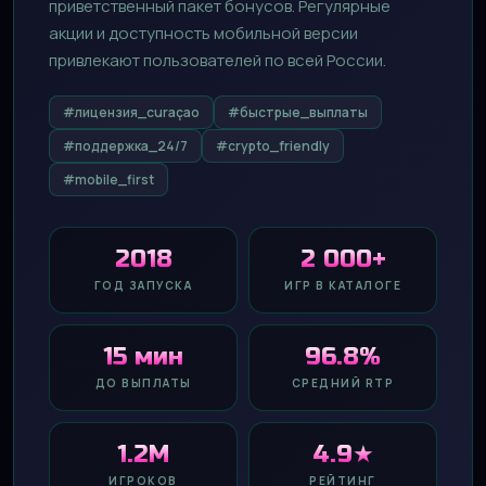
приветственный пакет бонусов. Регулярные
акции и доступность мобильной версии
привлекают пользователей по всей России.
#лицензия_curaçao
#быстрые_выплаты
#поддержка_24/7
#crypto_friendly
#mobile_first
2018
2 000+
ГОД ЗАПУСКА
ИГР В КАТАЛОГЕ
15 мин
96.8%
ДО ВЫПЛАТЫ
СРЕДНИЙ RTP
1.2M
4.9★
ИГРОКОВ
РЕЙТИНГ