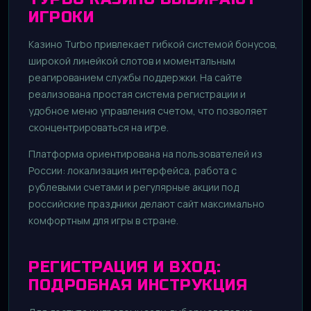
ИГРОКИ
Казино Turbo привлекает гибкой системой бонусов,
широкой линейкой слотов и моментальным
реагированием службы поддержки. На сайте
реализована простая система регистрации и
удобное меню управления счетом, что позволяет
сконцентрироваться на игре.
Платформа ориентирована на пользователей из
России: локализация интерфейса, работа с
рублевыми счетами и регулярные акции под
российские праздники делают сайт максимально
комфортным для игры в стране.
РЕГИСТРАЦИЯ И ВХОД:
ПОДРОБНАЯ ИНСТРУКЦИЯ