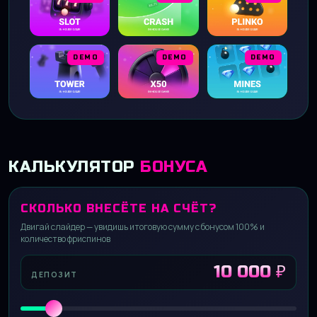
DEMO
DEMO
DEMO
КАЛЬКУЛЯТОР
БОНУСА
СКОЛЬКО ВНЕСЁТЕ НА СЧЁТ?
Двигай слайдер — увидишь итоговую сумму с бонусом 100% и
количество фриспинов
10 000 ₽
ДЕПОЗИТ