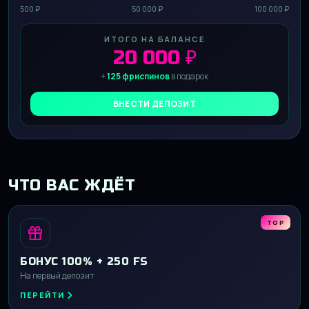
500 ₽
50 000 ₽
100 000 ₽
ИТОГО НА БАЛАНСЕ
20 000 ₽
+
125 фриспинов
в подарок
ВНЕСТИ ДЕПОЗИТ
ЧТО ВАС ЖДЁТ
TOP
БОНУС 100% + 250 FS
На первый депозит
ПЕРЕЙТИ