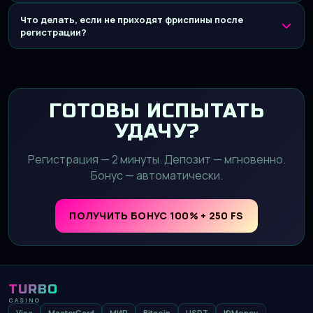
Что делать, если не приходят фриспины после
регистрации?
ГОТОВЫ ИСПЫТАТЬ
УДАЧУ?
Регистрация — 2 минуты. Депозит — мгновенно.
Бонус — автоматически.
ПОЛУЧИТЬ БОНУС 100% + 250 FS
TURBO
CASINO
Visa
MasterCard
МИР
Bitcoin
USDT
ЮMoney