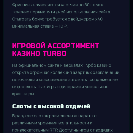
Фриспины начисляются частями по 50 штук в
течение первых пяти дней использования сайта.
Отыграть бонус требуется с вейджером x40,
минимальная ставка — 10 ₽.
ИГРОВОЙ АССОРТИМЕНТ
КАЗИНО TURBO
На официальном сайте и зеркалах Турбо казино
открыта огромная коллекция азартных развлечений,
включающая классические автоматы, современные
видеослоты, live-игры с дилерами и уникальные
краш-игры.
Слоты с высокой отдачей
В разделе слотов размещены аппараты с
различными уровнями волатильности и
привлекательным RTP. Доступны игры от ведущих