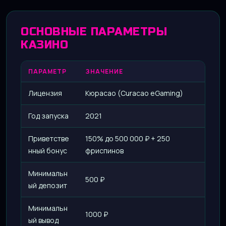
ОСНОВНЫЕ ПАРАМЕТРЫ
КАЗИНО
ПАРАМЕТР
ЗНАЧЕНИЕ
Лицензия
Кюрасао (Curacao eGaming)
Год запуска
2021
Приветстве
150% до 500 000 ₽ + 250
нный бонус
фриспинов
Минимальн
500 ₽
ый депозит
Минимальн
1000 ₽
ый вывод