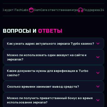
дит iTechLabs
GamCare ответственная игра
Поддержка 24/7
В
ВОПРОСЫ И
ОТВЕТЫ
Как узнать адрес актуального зеркала Турбо казино?
Можно ли использовать один аккаунт на сайте и
зеркалах?
Какие документы нужны для верификации в Turbo
casino?
Сколько времени занимает вывод средств?
Можно ли получить приветственный бонус во время
использования зеркала?