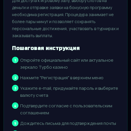
Для доступа к игровому залу, выбору слотов на
деньги и отправке заявки на бонусную программу
необходима регистрация. Процедура занимает не
более пары минут и позволяет сохранять
персональные достижения, участвовать в турнирах и
заказывать выплаты.
Пошаговая инструкция
Откройте официальный сайт или актуальное
зеркало Турбо казино
Нажмите "Регистрация" в верхнем меню
Укажите e-mail, придумайте пароль и выберите
валюту счета
Подтвердите согласие с пользовательским
соглашением
Дождитесь письма для подтверждения почты