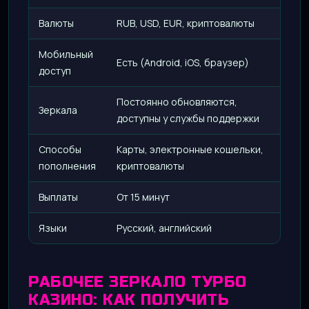
Валюты
RUB, USD, EUR, криптовалюты
Мобильный
Есть (Android, iOS, браузер)
доступ
Постоянно обновляются,
Зеркала
доступны у службы поддержки
Способы
Карты, электронные кошельки,
пополнения
криптовалюты
Выплаты
От 15 минут
Языки
Русский, английский
РАБОЧЕЕ ЗЕРКАЛО ТУРБО
КАЗИНО: КАК ПОЛУЧИТЬ