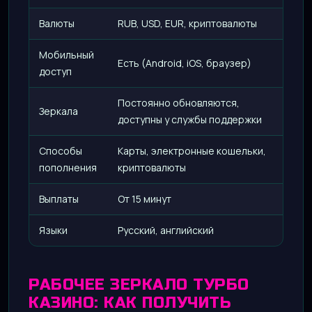
Валюты
RUB, USD, EUR, криптовалюты
Мобильный
Есть (Android, iOS, браузер)
доступ
Постоянно обновляются,
Зеркала
доступны у службы поддержки
Способы
Карты, электронные кошельки,
пополнения
криптовалюты
Выплаты
От 15 минут
Языки
Русский, английский
РАБОЧЕЕ ЗЕРКАЛО ТУРБО
КАЗИНО: КАК ПОЛУЧИТЬ