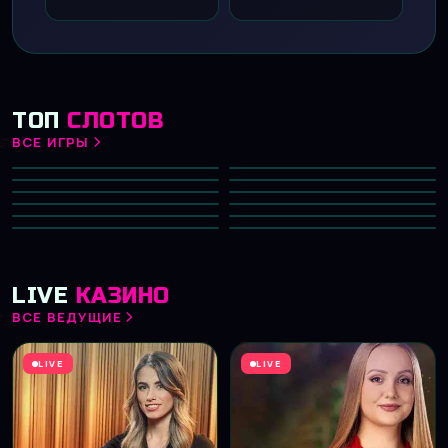
ТОП
СЛОТОВ
ВСЕ ИГРЫ
Gates of Olympus 1000
Big Bass Bonanza
HOT
Diamond of Jungle
Aztec Clusters
NEW
PRAGMATIC PLAY
PRAGMATIC PLAY
Divine Divas
Dreamshock
TOP
NETENT
PRAGMATIC PLAY
Hot Fruit
Phoenix Rising
NEW
PLAY’N GO
NETENT
Fruit Machine
Capymania Yellow
HOT
MICROGAMING
PLAY’N GO
Big Win x25
Fab Farm
MICROGAMING
PRAGMATIC PLAY
NETENT
PLAY’N GO
LIVE
КАЗИНО
ВСЕ ВЕДУЩИЕ
LIVE
LIVE