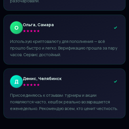
разочаровали.
Ольга, Самара
О
★
★
★
★
★
Использую криптовалюту для пополнения — всё
прошло быстро и легко. Верификацию прошла за пару
часов. Сервис достойный.
Денис, Челябинск
Д
★
★
★
★
★
Присоединяюсь к отзывам: турниры и акции
появляются часто, кешбэк реально возвращается
еженедельно. Рекомендую всем, кто ценит честность.