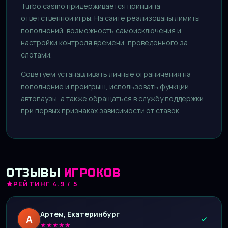
Turbo casino придерживается принципа
ответственной игры. На сайте реализованы лимиты
пополнений, возможность самоисключения и
настройки контроля времени, проведенного за
слотами.
Советуем устанавливать личные ограничения на
пополнение и проигрыш, использовать функции
автопаузы, а также обращаться в службу поддержки
при первых признаках зависимости от ставок.
ОТЗЫВЫ
ИГРОКОВ
РЕЙТИНГ 4.9 / 5
Артем, Екатеринбург
А
★
★
★
★
★