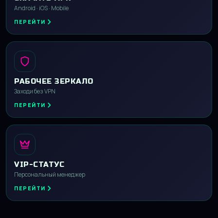
Android · iOS · Mobile
ПЕРЕЙТИ
РАБОЧЕЕ ЗЕРКАЛО
Заходи без VPN
ПЕРЕЙТИ
VIP-СТАТУС
Персональный менеджер
ПЕРЕЙТИ