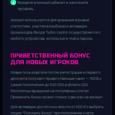
Войдите в личный кабинет и заполните
профиль
Аккаунт используется для хранения игровой
статистики, участия в кэшбэках и активации
промокодов. Вход в Turbo casino осуществляется с
любого устройства, используя e-mail и пароль.
ПРИВЕТСТВЕННЫЙ БОНУС
ДЛЯ НОВЫХ ИГРОКОВ
Новые пользователи после регистрации и первого
депозита получают приветственный пакет — 150% к
сумме пополнения до 500 000 рублей и 250
бесплатных вращений на популярных слотах.
Применить бонус можно только один раз на аккаунт.
Для активации достаточно внести от 500 ₽ и выбрать
опцию "Получить бонус" при пополнении счета.