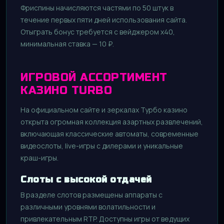
Фриспины начисляются частями по 50 штук в
течение первых пяти дней использования сайта.
Отыграть бонус требуется с вейджером x40,
минимальная ставка — 10 ₽.
ИГРОВОЙ АССОРТИМЕНТ
КАЗИНО TURBO
На официальном сайте и зеркалах Турбо казино
открыта огромная коллекция азартных развлечений,
включающая классические автоматы, современные
видеослоты, live-игры с дилерами и уникальные
краш-игры.
Слоты с высокой отдачей
В разделе слотов размещены аппараты с
различными уровнями волатильности и
привлекательным RTP. Доступны игры от ведущих