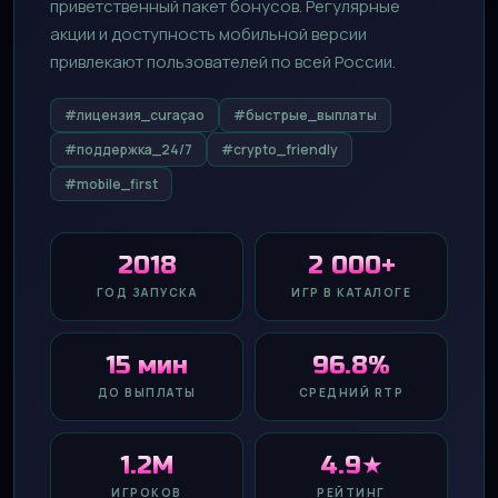
приветственный пакет бонусов. Регулярные
акции и доступность мобильной версии
привлекают пользователей по всей России.
#лицензия_curaçao
#быстрые_выплаты
#поддержка_24/7
#crypto_friendly
#mobile_first
2018
2 000+
ГОД ЗАПУСКА
ИГР В КАТАЛОГЕ
15 мин
96.8%
ДО ВЫПЛАТЫ
СРЕДНИЙ RTP
1.2M
4.9★
ИГРОКОВ
РЕЙТИНГ