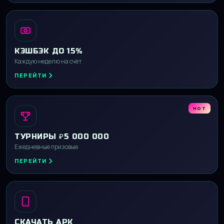
КЭШБЭК ДО 15%
Каждую неделю на счёт
ПЕРЕЙТИ
HOT
ТУРНИРЫ ₽5 000 000
Ежедневные призовые
ПЕРЕЙТИ
СКАЧАТЬ APK