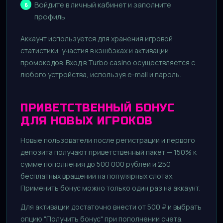
Войдите в личный кабинет и заполните
профиль
Аккаунт используется для хранения игровой
статистики, участия в кэшбэках и активации
промокодов. Вход в Turbo casino осуществляется с
любого устройства, используя e-mail и пароль.
ПРИВЕТСТВЕННЫЙ БОНУС
ДЛЯ НОВЫХ ИГРОКОВ
Новые пользователи после регистрации и первого
депозита получают приветственный пакет — 150% к
сумме пополнения до 500 000 рублей и 250
бесплатных вращений на популярных слотах.
Применить бонус можно только один раз на аккаунт.
Для активации достаточно внести от 500 ₽ и выбрать
опцию "Получить бонус" при пополнении счета.