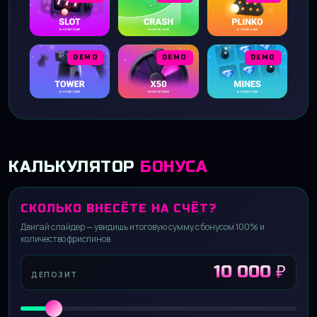
DEMO
DEMO
DEMO
КАЛЬКУЛЯТОР
БОНУСА
СКОЛЬКО ВНЕСЁТЕ НА СЧЁТ?
Двигай слайдер — увидишь итоговую сумму с бонусом 100% и
количество фриспинов
10 000 ₽
ДЕПОЗИТ