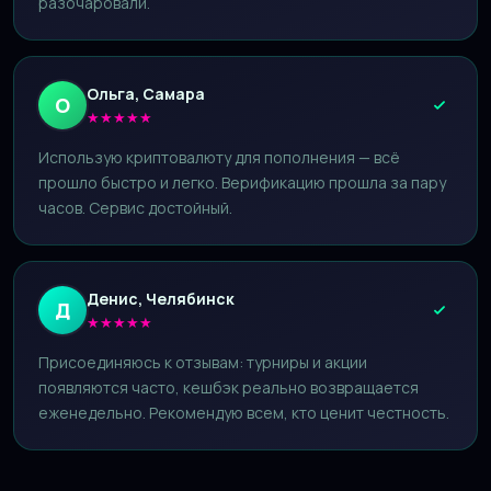
разочаровали.
Ольга, Самара
О
★
★
★
★
★
Использую криптовалюту для пополнения — всё
прошло быстро и легко. Верификацию прошла за пару
часов. Сервис достойный.
Денис, Челябинск
Д
★
★
★
★
★
Присоединяюсь к отзывам: турниры и акции
появляются часто, кешбэк реально возвращается
еженедельно. Рекомендую всем, кто ценит честность.