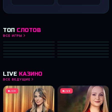
ТОП
СЛОТОВ
ВСЕ ИГРЫ
Gates of Olympus 1000
Big Bass Bonanza
HOT
Diamond of Jungle
Aztec Clusters
NEW
PRAGMATIC PLAY
PRAGMATIC PLAY
Divine Divas
Dreamshock
TOP
NETENT
PRAGMATIC PLAY
Hot Fruit
Phoenix Rising
NEW
PLAY’N GO
NETENT
Fruit Machine
Capymania Yellow
HOT
MICROGAMING
PLAY’N GO
Big Win x25
Fab Farm
MICROGAMING
PRAGMATIC PLAY
NETENT
PLAY’N GO
LIVE
КАЗИНО
ВСЕ ВЕДУЩИЕ
LIVE
LIVE