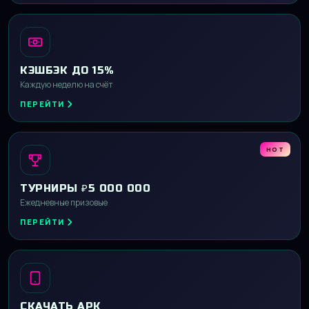
КЭШБЭК ДО 15%
Каждую неделю на счёт
ПЕРЕЙТИ
HOT
ТУРНИРЫ ₽5 000 000
Ежедневные призовые
ПЕРЕЙТИ
СКАЧАТЬ APK