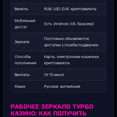
Валюты
RUB, USD, EUR, криптовалюты
Мобильный
Есть (Android, iOS, браузер)
доступ
Постоянно обновляются,
Зеркала
доступны у службы поддержки
Способы
Карты, электронные кошельки,
пополнения
криптовалюты
Выплаты
От 15 минут
Языки
Русский, английский
РАБОЧЕЕ ЗЕРКАЛО ТУРБО
КАЗИНО: КАК ПОЛУЧИТЬ