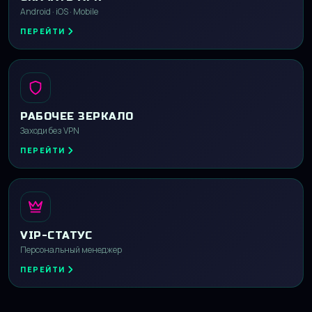
Android · iOS · Mobile
ПЕРЕЙТИ
РАБОЧЕЕ ЗЕРКАЛО
Заходи без VPN
ПЕРЕЙТИ
VIP-СТАТУС
Персональный менеджер
ПЕРЕЙТИ