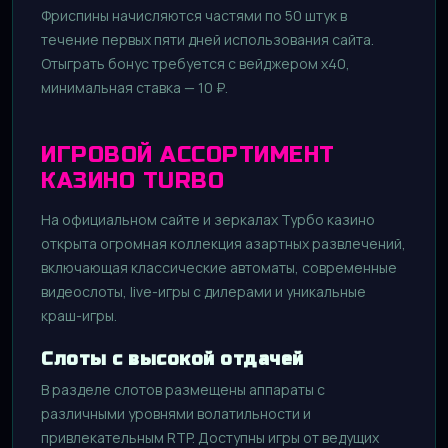
Фриспины начисляются частями по 50 штук в
течение первых пяти дней использования сайта.
Отыграть бонус требуется с вейджером x40,
минимальная ставка — 10 ₽.
ИГРОВОЙ АССОРТИМЕНТ
КАЗИНО TURBO
На официальном сайте и зеркалах Турбо казино
открыта огромная коллекция азартных развлечений,
включающая классические автоматы, современные
видеослоты, live-игры с дилерами и уникальные
краш-игры.
Слоты с высокой отдачей
В разделе слотов размещены аппараты с
различными уровнями волатильности и
привлекательным RTP. Доступны игры от ведущих