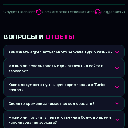
дит iTechLabs
GamCare ответственная игра
Поддержка 24/7
В
ВОПРОСЫ И
ОТВЕТЫ
Как узнать адрес актуального зеркала Турбо казино?
Можно ли использовать один аккаунт на сайте и
зеркалах?
Какие документы нужны для верификации в Turbo
casino?
Сколько времени занимает вывод средств?
Можно ли получить приветственный бонус во время
использования зеркала?