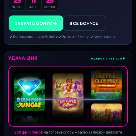
23
11
25
ЧАСОВ
МИНУТ
СЕКУНД
ЗАБРАТЬ БОНУС
ВСЕ БОНУСЫ
Без верификации до 50 000 ₽
Вывод за 15 минут
Crypto + карты
УДАЧА ДНЯ
JACKPOT 7 458 200 ₽
250 фриспинов
на топовые слоты — забери в первом депозите