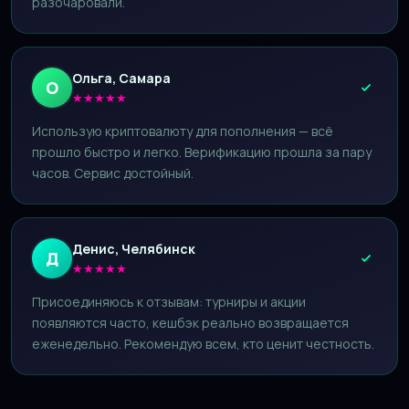
разочаровали.
Ольга, Самара
О
★
★
★
★
★
Использую криптовалюту для пополнения — всё
прошло быстро и легко. Верификацию прошла за пару
часов. Сервис достойный.
Денис, Челябинск
Д
★
★
★
★
★
Присоединяюсь к отзывам: турниры и акции
появляются часто, кешбэк реально возвращается
еженедельно. Рекомендую всем, кто ценит честность.