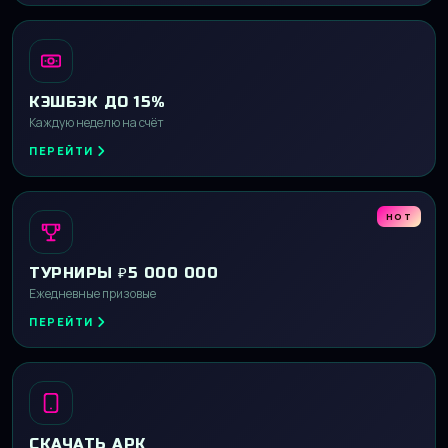
КЭШБЭК ДО 15%
Каждую неделю на счёт
ПЕРЕЙТИ
HOT
ТУРНИРЫ ₽5 000 000
Ежедневные призовые
ПЕРЕЙТИ
СКАЧАТЬ APK