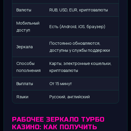
Валюты
RUB, USD, EUR, криптовалюты
Мобильный
Есть (Android, iOS, браузер)
доступ
Постоянно обновляются,
Зеркала
доступны у службы поддержки
Способы
Карты, электронные кошельки,
пополнения
криптовалюты
Выплаты
От 15 минут
Языки
Русский, английский
РАБОЧЕЕ ЗЕРКАЛО ТУРБО
КАЗИНО: КАК ПОЛУЧИТЬ