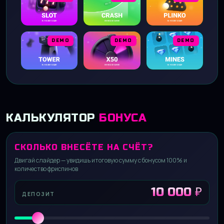
DEMO
DEMO
DEMO
КАЛЬКУЛЯТОР
БОНУСА
СКОЛЬКО ВНЕСЁТЕ НА СЧЁТ?
Двигай слайдер — увидишь итоговую сумму с бонусом 100% и
количество фриспинов
10 000 ₽
ДЕПОЗИТ