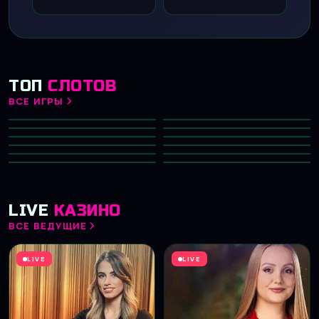
ТОП
СЛОТОВ
ВСЕ ИГРЫ
Gates of Olympus 1000
Big Bass Bonanza
HOT
Diamond of Jungle
Aztec Clusters
NEW
PRAGMATIC PLAY
PRAGMATIC PLAY
Divine Divas
Dreamshock
TOP
NETENT
PRAGMATIC PLAY
Hot Fruit
Phoenix Rising
NEW
PLAY’N GO
NETENT
Fruit Machine
Capymania Yellow
HOT
MICROGAMING
PLAY’N GO
Big Win x25
Fab Farm
MICROGAMING
PRAGMATIC PLAY
NETENT
PLAY’N GO
LIVE
КАЗИНО
ВСЕ ВЕДУЩИЕ
LIVE
LIVE