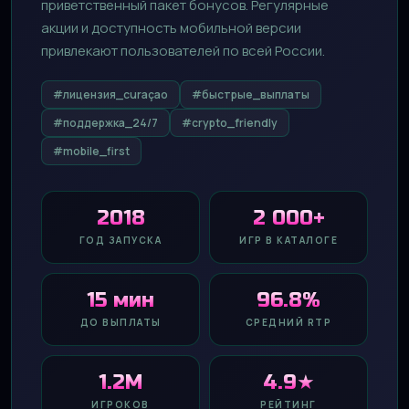
приветственный пакет бонусов. Регулярные
акции и доступность мобильной версии
привлекают пользователей по всей России.
#лицензия_curaçao
#быстрые_выплаты
#поддержка_24/7
#crypto_friendly
#mobile_first
2018
2 000+
ГОД ЗАПУСКА
ИГР В КАТАЛОГЕ
15 мин
96.8%
ДО ВЫПЛАТЫ
СРЕДНИЙ RTP
1.2M
4.9★
ИГРОКОВ
РЕЙТИНГ