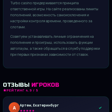
Turbo casino придерживается принципа
ответственной игры. На сайте реализованы лимиты
пополнений, возможность самоисключения и
настройки контроля времени, проведенного за
слотами.
Советуем устанавливать личные ограничения на
пополнение и проигрыш, использовать функции
автопаузы, а также обращаться в службу поддержки
при первых признаках зависимости от ставок.
ОТЗЫВЫ
ИГРОКОВ
РЕЙТИНГ 4.9 / 5
Артем, Екатеринбург
А
★
★
★
★
★