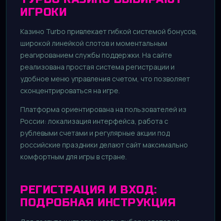
ИГРОКИ
Казино Turbo привлекает гибкой системой бонусов,
широкой линейкой слотов и моментальным
реагированием службы поддержки. На сайте
реализована простая система регистрации и
удобное меню управления счетом, что позволяет
сконцентрироваться на игре.
Платформа ориентирована на пользователей из
России: локализация интерфейса, работа с
рублевыми счетами и регулярные акции под
российские праздники делают сайт максимально
комфортным для игры в стране.
РЕГИСТРАЦИЯ И ВХОД:
ПОДРОБНАЯ ИНСТРУКЦИЯ