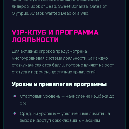
лидеров: Book of Dead, Sweet Bonanza, Gates of
Olympus, Aviator, Wanted Dead or a Wild.
VIP-КЛУБ И ПРОГРАММА
ЛОЯЛЬНОСТИ
Для активных игроков предусмотрена
многоуровневая система лояльности. За каждую
ставку начисляются баллы, которые влияют на рост
статуса и перечень доступных привилегий.
Уровни и привилегии программы
Стартовый уровень — начисление кэшбэка до
5%
Средний уровень — увеличенные лимиты на
вывод и доступ к эксклюзивным акциям