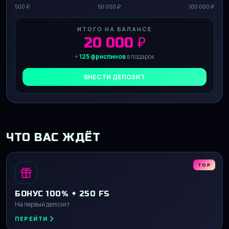
500 ₽
50 000 ₽
100 000 ₽
ИТОГО НА БАЛАНСЕ
20 000 ₽
+
125 фриспинов
в подарок
ВНЕСТИ ДЕПОЗИТ
ЧТО ВАС ЖДЁТ
TOP
БОНУС 100% + 250 FS
На первый депозит
ПЕРЕЙТИ