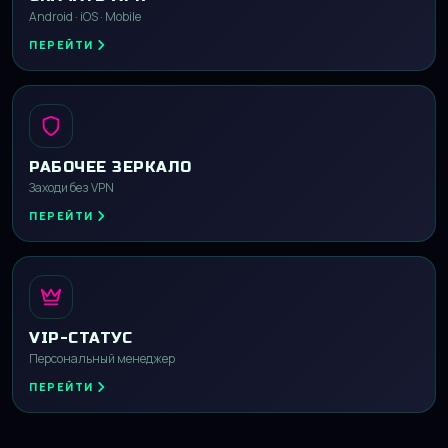
Android · iOS · Mobile
ПЕРЕЙТИ
РАБОЧЕЕ ЗЕРКАЛО
Заходи без VPN
ПЕРЕЙТИ
VIP-СТАТУС
Персональный менеджер
ПЕРЕЙТИ