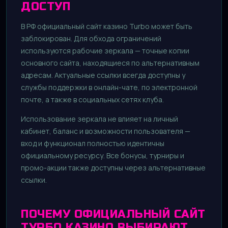
UR
ДОСТУП
В РФ официальный сайт казино Turbo может быть
заблокирован. Для обхода ограничений
используются рабочие зеркала — точные копии
основного сайта, находящиеся по альтернативным
адресам. Актуальные ссылки всегда доступны у
службы поддержки в онлайн-чате, по электронной
почте, а также в социальных сетях клуба.
Использование зеркала не влияет на личный
кабинет, баланс и возможности пользователя —
вход и функционал полностью идентичны
официальному ресурсу. Все бонусы, турниры и
промо-акции также доступны через альтернативные
ссылки.
ПОЧЕМУ ОФИЦИАЛЬНЫЙ САЙТ
ТУРБО КАЗИНО ВЫБИРАЮТ