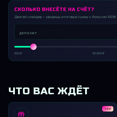
СКОЛЬКО ВНЕСЁТЕ НА СЧЁТ?
Двигай слайдер — увидишь итоговую сумму с бонусом 100%
ДЕПОЗИТ
500 ₽
50 000 ₽
ЧТО ВАС ЖДЁТ
TOP