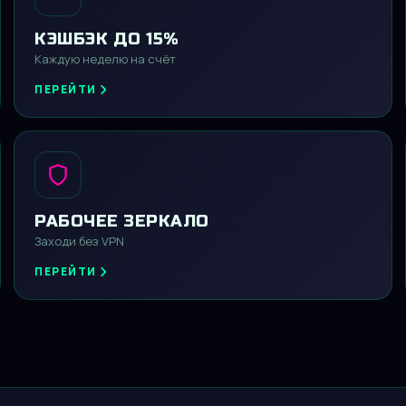
КЭШБЭК ДО 15%
Каждую неделю на счёт
ПЕРЕЙТИ
РАБОЧЕЕ ЗЕРКАЛО
Заходи без VPN
ПЕРЕЙТИ