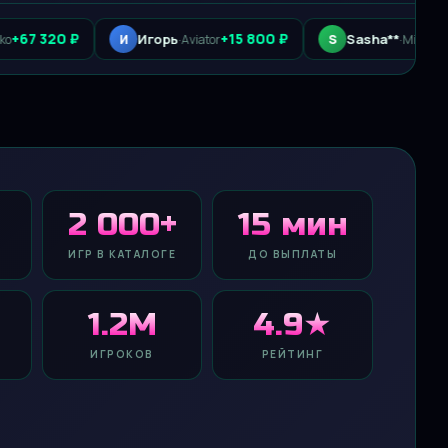
0 ₽
+15 800 ₽
+42 000 ₽
Игорь
Sasha**
И
·
Aviator
S
·
Mines
2 000+
15 мин
ИГР В КАТАЛОГЕ
ДО ВЫПЛАТЫ
%
1.2M
4.9★
ИГРОКОВ
РЕЙТИНГ