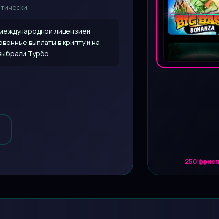
атически
 международной лицензией
овенные выплаты в крипту и на
 выбрали Турбо.
250 фрис