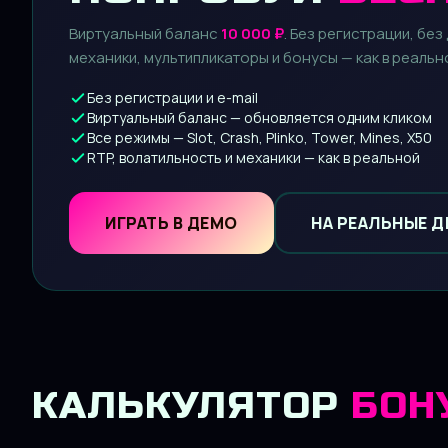
Виртуальный баланс
10 000 ₽
. Без регистрации, без
механики, мультипликаторы и бонусы — как в реально
Без регистрации и e-mail
Виртуальный баланс — обновляется одним кликом
Все режимы — Slot, Crash, Plinko, Tower, Mines, X50
RTP, волатильность и механики — как в реальной
ИГРАТЬ В ДЕМО
НА РЕАЛЬНЫЕ Д
КАЛЬКУЛЯТОР
БОН