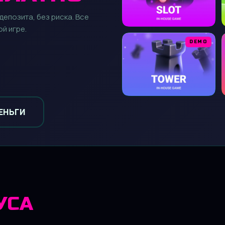
 депозита, без риска. Все
й игре.
DEMO
ЕНЬГИ
УСА