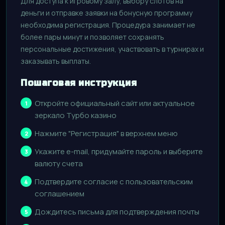
Для доступа к игровому залу, выбору слотов на
деньги и отправке заявки на бонусную программу
необходима регистрация. Процедура занимает не
более пары минут и позволяет сохранять
персональные достижения, участвовать в турнирах и
заказывать выплаты.
Пошаговая инструкция
Откройте официальный сайт или актуальное
зеркало Турбо казино
Нажмите "Регистрация" в верхнем меню
Укажите e-mail, придумайте пароль и выберите
валюту счета
Подтвердите согласие с пользовательским
соглашением
Дождитесь письма для подтверждения почты