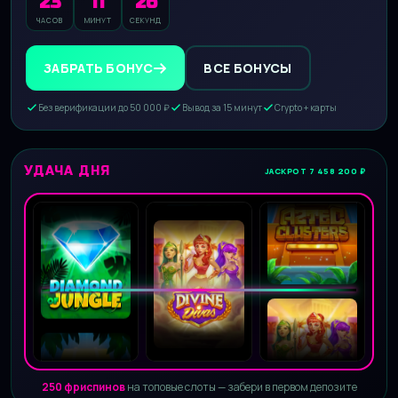
23
11
25
ЧАСОВ
МИНУТ
СЕКУНД
ЗАБРАТЬ БОНУС
ВСЕ БОНУСЫ
Без верификации до 50 000 ₽
Вывод за 15 минут
Crypto + карты
УДАЧА ДНЯ
JACKPOT 7 458 200 ₽
250 фриспинов
на топовые слоты — забери в первом депозите