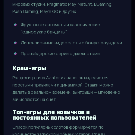
мировых студий: Pragmatic Play, NetEnt, BGaming,
Push Gaming, Play’n GO и других.
Фруктовые автоматы и классические
"однорукие бандиты"
Лицензионные видеослоты с бонус-раундами
Провайдерские серии с джекпотами
Краш-игры
Раздел игр типа Aviator и аналогов выделяется
простыми правилами и динамикой. Ставки можно
делать в реальном времени, выигрыши — мгновенно
зачисляются на счет.
Топ-игры для новичков и
постоянных пользователей
Список популярных слотов формируется по
количеству запусков и объему ставок. Среди