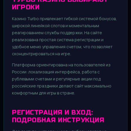
ИГРОКИ
Казино Turbo привлекает гибкой системой бонусов,
широкой линейкой слотов и моментальным
реагированием службы поддержки. На сайте
реализована простая система регистрации и
удобное меню управления счетом, что позволяет
сконцентрироваться на игре.
Платформа ориентирована на пользователей из
России: локализация интерфейса, работа с
рублевыми счетами и регулярные акции под
российские праздники делают сайт максимально
комфортным для игры в стране.
РЕГИСТРАЦИЯ И ВХОД:
ПОДРОБНАЯ ИНСТРУКЦИЯ