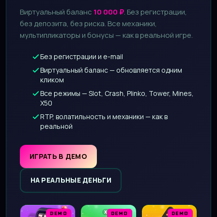
Виртуальный баланс
10 000 ₽
. Без регистрации,
без депозита, без риска. Все механики,
мультипликаторы и бонусы — как в реальной игре.
Без регистрации и e-mail
Виртуальный баланс — обновляется одним
кликом
Все режимы — Slot, Crash, Plinko, Tower, Mines,
X50
RTP, волатильность и механики — как в
реальной
ИГРАТЬ В ДЕМО
НА РЕАЛЬНЫЕ ДЕНЬГИ
DEMO
DEMO
DEMO