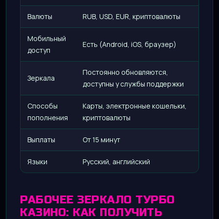
Валюты
RUB, USD, EUR, криптовалюты
Мобильный
Есть (Android, iOS, браузер)
доступ
Постоянно обновляются,
Зеркала
доступны у службы поддержки
Способы
Карты, электронные кошельки,
пополнения
криптовалюты
Выплаты
От 15 минут
Языки
Русский, английский
РАБОЧЕЕ ЗЕРКАЛО ТУРБО
КАЗИНО: КАК ПОЛУЧИТЬ