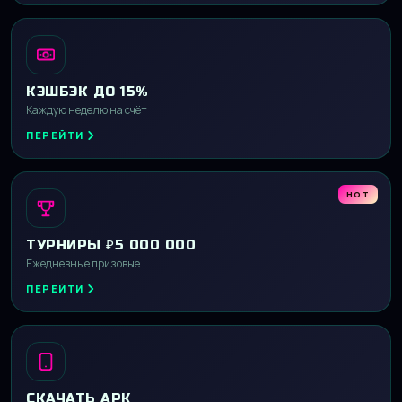
КЭШБЭК ДО 15%
Каждую неделю на счёт
ПЕРЕЙТИ
HOT
ТУРНИРЫ ₽5 000 000
Ежедневные призовые
ПЕРЕЙТИ
СКАЧАТЬ APK