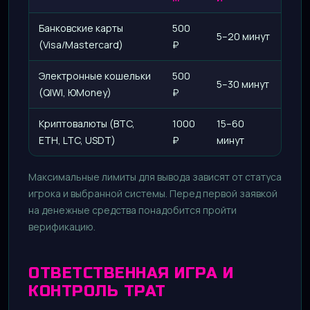
Банковские карты
500
5–20 минут
(Visa/Mastercard)
₽
Электронные кошельки
500
5–30 минут
(QIWI, ЮMoney)
₽
Криптовалюты (BTC,
1000
15–60
ETH, LTC, USDT)
₽
минут
Максимальные лимиты для вывода зависят от статуса
игрока и выбранной системы. Перед первой заявкой
на денежные средства понадобится пройти
верификацию.
ОТВЕТСТВЕННАЯ ИГРА И
КОНТРОЛЬ ТРАТ