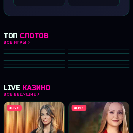
ТОП
СЛОТОВ
ВСЕ ИГРЫ
Gates of Olympus 1000
Big Bass Bonanza
HOT
Diamond of Jungle
Aztec Clusters
NEW
PRAGMATIC PLAY
PRAGMATIC PLAY
Divine Divas
Dreamshock
TOP
NETENT
PRAGMATIC PLAY
Hot Fruit
Phoenix Rising
NEW
PLAY’N GO
NETENT
Fruit Machine
Capymania Yellow
HOT
MICROGAMING
PLAY’N GO
Big Win x25
Fab Farm
MICROGAMING
PRAGMATIC PLAY
NETENT
PLAY’N GO
LIVE
КАЗИНО
ВСЕ ВЕДУЩИЕ
LIVE
LIVE