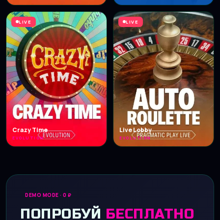
LIVE
LIVE
Crazy Time
Live Lobby
EVOLUTION
EVOLUTION
DEMO MODE · 0 ₽
ПОПРОБУЙ
БЕСПЛАТНО