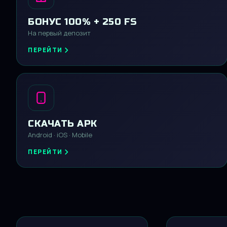
БОНУС 100% + 250 FS
На первый депозит
ПЕРЕЙТИ
СКАЧАТЬ APK
Android · iOS · Mobile
ПЕРЕЙТИ