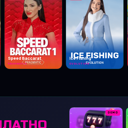
UR
Speed Baccarat
Ice Fishing
PRAGMATIC
EVOLUTION
DEMO
ПЛАТНО