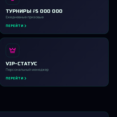
ТУРНИРЫ ₽5 000 000
Ежедневные призовые
ПЕРЕЙТИ
VIP-СТАТУС
Персональный менеджер
ПЕРЕЙТИ