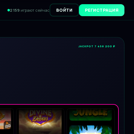
ВОЙТИ
РЕГИСТРАЦИЯ
2 159
играют сейчас
JACKPOT 7 458 200 ₽