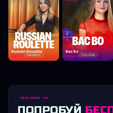
T
Russian Roulette
Bac Bo
PRAGMATIC
EVOLUTION
DEMO MODE · 0 ₽
ПОПРОБУЙ
БЕС