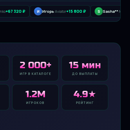
0 ₽
+15 800 ₽
+42 000 
Игорь
Sasha**
И
·
Aviator
S
·
Mines
2 000+
15 мин
ИГР В КАТАЛОГЕ
ДО ВЫПЛАТЫ
%
1.2M
4.9★
ИГРОКОВ
РЕЙТИНГ