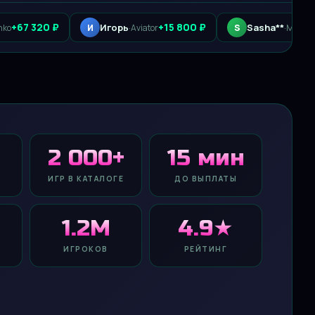
20 ₽
+15 800 ₽
+42 000 
Игорь
Sasha**
И
·
Aviator
S
·
Mines
2 000+
15 мин
ИГР В КАТАЛОГЕ
ДО ВЫПЛАТЫ
%
1.2M
4.9★
ИГРОКОВ
РЕЙТИНГ