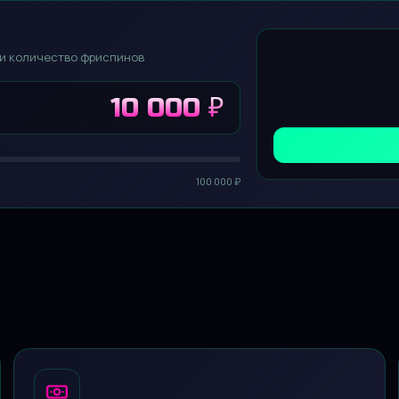
 и количество фриспинов
10 000 ₽
100 000 ₽