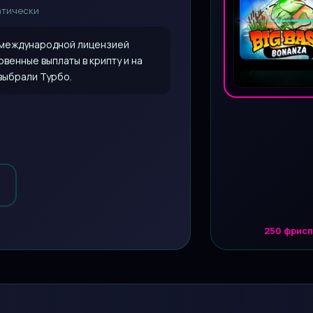
атически
 международной лицензией
овенные выплаты в крипту и на
 выбрали Турбо.
250 фрис