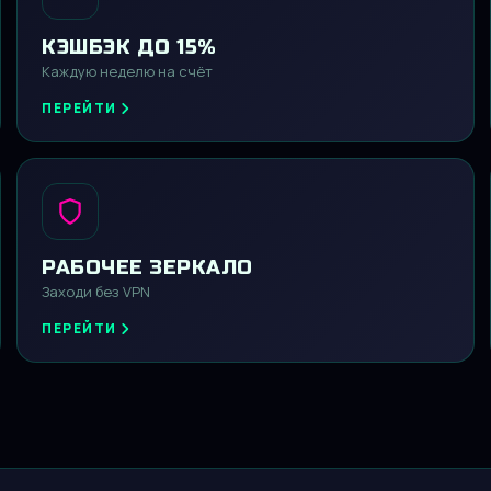
КЭШБЭК ДО 15%
Каждую неделю на счёт
ПЕРЕЙТИ
РАБОЧЕЕ ЗЕРКАЛО
Заходи без VPN
ПЕРЕЙТИ