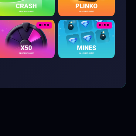
DEMO
DEMO