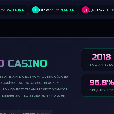
015 ₽
+9 500 ₽
+67 3
Lucky77
Дмитрий П.
L
·
Slot
Д
·
Plinko
2018
O CASINO
ГОД ЗАПУСКА
азартных игр с возможностью обхода
96.8
o casino предоставляет игрокам
ию и приветственный пакет бонусов.
СРЕДНИЙ RTP
 привлекают пользователей по всей
ржка_24/7
#crypto_friendly