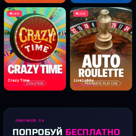
LIVE
LIVE
Crazy Time
Live Lobby
EVOLUTION
EVOLUTION
DEMO MODE · 0 ₽
ПОПРОБУЙ
БЕСПЛАТНО