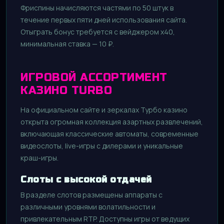
Фриспины начисляются частями по 50 штук в
течение первых пяти дней использования сайта.
Отыграть бонус требуется с вейджером x40,
минимальная ставка — 10 ₽.
ИГРОВОЙ АССОРТИМЕНТ
КАЗИНО TURBO
На официальном сайте и зеркалах Турбо казино
открыта огромная коллекция азартных развлечений,
включающая классические автоматы, современные
видеослоты, live-игры с дилерами и уникальные
краш-игры.
Слоты с высокой отдачей
В разделе слотов размещены аппараты с
различными уровнями волатильности и
привлекательным RTP. Доступны игры от ведущих