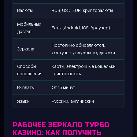
Валюты
RUB, USD, EUR, криптовалюты
Мобильный
Есть (Android, iOS, браузер)
доступ
Постоянно обновляются,
Зеркала
доступны у службы поддержки
Способы
Карты, электронные кошельки,
пополнения
криптовалюты
Выплаты
От 15 минут
Языки
Русский, английский
РАБОЧЕЕ ЗЕРКАЛО ТУРБО
КАЗИНО: КАК ПОЛУЧИТЬ