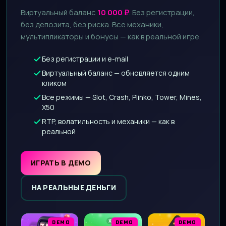
Виртуальный баланс
10 000 ₽
. Без регистрации,
без депозита, без риска. Все механики,
мультипликаторы и бонусы — как в реальной игре.
Без регистрации и e-mail
Виртуальный баланс — обновляется одним
кликом
Все режимы — Slot, Crash, Plinko, Tower, Mines,
X50
RTP, волатильность и механики — как в
реальной
ИГРАТЬ В ДЕМО
НА РЕАЛЬНЫЕ ДЕНЬГИ
DEMO
DEMO
DEMO