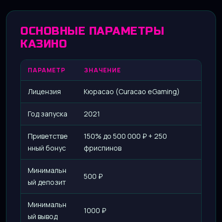
ОСНОВНЫЕ ПАРАМЕТРЫ
КАЗИНО
ПАРАМЕТР
ЗНАЧЕНИЕ
Лицензия
Кюрасао (Curacao eGaming)
Год запуска
2021
Приветстве
150% до 500 000 ₽ + 250
нный бонус
фриспинов
Минимальн
500 ₽
ый депозит
Минимальн
1000 ₽
ый вывод