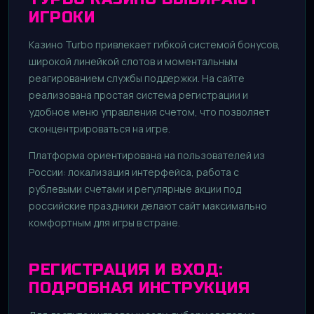
ИГРОКИ
Казино Turbo привлекает гибкой системой бонусов,
широкой линейкой слотов и моментальным
реагированием службы поддержки. На сайте
реализована простая система регистрации и
удобное меню управления счетом, что позволяет
сконцентрироваться на игре.
Платформа ориентирована на пользователей из
России: локализация интерфейса, работа с
рублевыми счетами и регулярные акции под
российские праздники делают сайт максимально
комфортным для игры в стране.
РЕГИСТРАЦИЯ И ВХОД:
ПОДРОБНАЯ ИНСТРУКЦИЯ