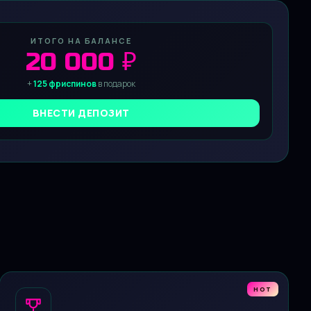
ИТОГО НА БАЛАНСЕ
20 000 ₽
+
125 фриспинов
в подарок
ВНЕСТИ ДЕПОЗИТ
HOT