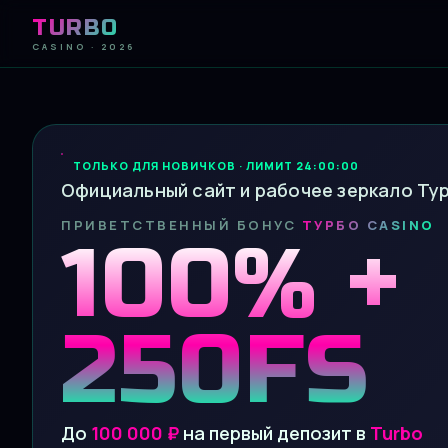
TURBO
CASINO · 2026
ТОЛЬКО ДЛЯ НОВИЧКОВ · ЛИМИТ 24:00:00
Официальный сайт и рабочее зеркало Тур
ПРИВЕТСТВЕННЫЙ БОНУС
ТУРБО CASINO
100% +
250FS
До
100 000 ₽
на первый депозит в
Turbo