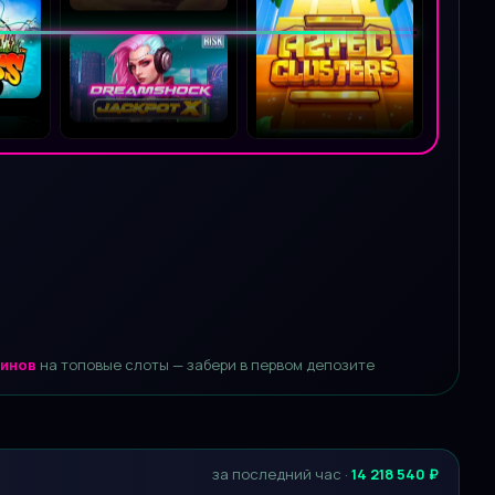
пинов
на топовые слоты — забери в первом депозите
за последний час ·
14 218 540 ₽