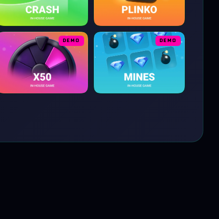
DEMO
DEMO