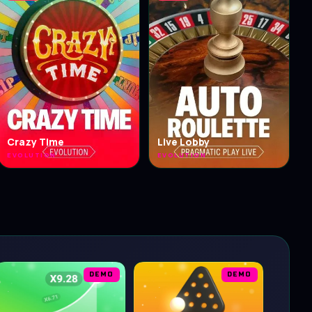
B
Crazy Time
Live Lobby
EVOLUTION
EVOLUTION
DEMO
DEMO