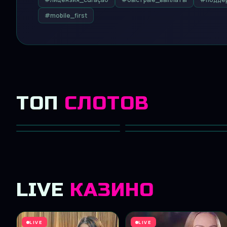
#mobile_first
ТОП
СЛОТОВ
Gates of Olympus 1000
Big Bass Bonanza
HOT
Hot Fruit
Phoenix Rising
NEW
PRAGMATIC PLAY
PRAGMATIC PLAY
MICROGAMING
PLAY’N GO
LIVE
КАЗИНО
LIVE
LIVE