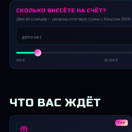
СКОЛЬКО ВНЕСЁТЕ НА СЧЁТ?
Двигай слайдер — увидишь итоговую сумму с бонусом 100%
ДЕПОЗИТ
500 ₽
50 000 ₽
ЧТО ВАС ЖДЁТ
TOP