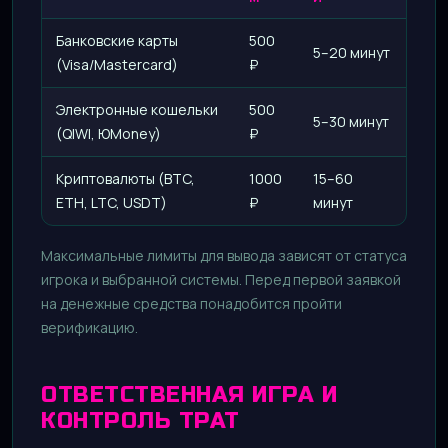
Банковские карты
500
5–20 минут
(Visa/Mastercard)
₽
Электронные кошельки
500
5–30 минут
(QIWI, ЮMoney)
₽
Криптовалюты (BTC,
1000
15–60
ETH, LTC, USDT)
₽
минут
Максимальные лимиты для вывода зависят от статуса
игрока и выбранной системы. Перед первой заявкой
на денежные средства понадобится пройти
верификацию.
ОТВЕТСТВЕННАЯ ИГРА И
КОНТРОЛЬ ТРАТ