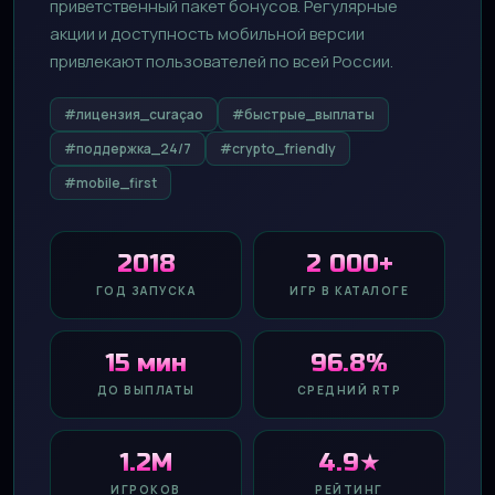
приветственный пакет бонусов. Регулярные
акции и доступность мобильной версии
привлекают пользователей по всей России.
#лицензия_curaçao
#быстрые_выплаты
#поддержка_24/7
#crypto_friendly
#mobile_first
2018
2 000+
ГОД ЗАПУСКА
ИГР В КАТАЛОГЕ
15 мин
96.8%
ДО ВЫПЛАТЫ
СРЕДНИЙ RTP
1.2M
4.9★
ИГРОКОВ
РЕЙТИНГ