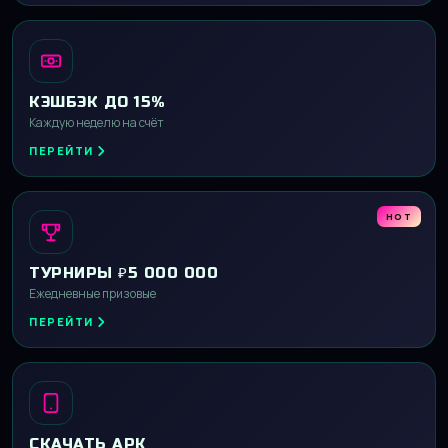
КЭШБЭК ДО 15%
Каждую неделю на счёт
ПЕРЕЙТИ
HOT
ТУРНИРЫ ₽5 000 000
Ежедневные призовые
ПЕРЕЙТИ
СКАЧАТЬ APK