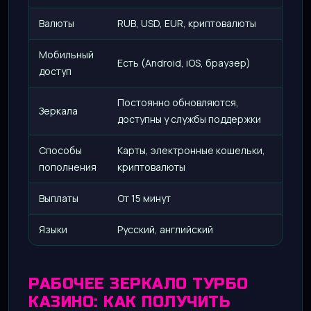
Валюты
RUB, USD, EUR, криптовалюты
Мобильный
Есть (Android, iOS, браузер)
доступ
Постоянно обновляются,
Зеркала
доступны у службы поддержки
Способы
Карты, электронные кошельки,
пополнения
криптовалюты
Выплаты
От 15 минут
Языки
Русский, английский
РАБОЧЕЕ ЗЕРКАЛО ТУРБО
КАЗИНО: КАК ПОЛУЧИТЬ