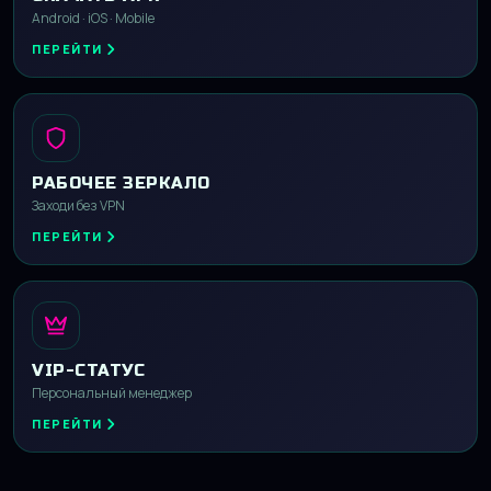
Android · iOS · Mobile
ПЕРЕЙТИ
РАБОЧЕЕ ЗЕРКАЛО
Заходи без VPN
ПЕРЕЙТИ
VIP-СТАТУС
Персональный менеджер
ПЕРЕЙТИ