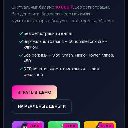
Виртуальный баланс
10 000 ₽
. Без регистрации,
без депозита, без риска. Все механики,
мультипликаторы и бонусы — как в реальной игре.
Без регистрации и e-mail
Виртуальный баланс — обновляется одним
кликом
Все режимы — Slot, Crash, Plinko, Tower, Mines,
X50
RTP, волатильность и механики — как в
реальной
ИГРАТЬ В ДЕМО
НА РЕАЛЬНЫЕ ДЕНЬГИ
DEMO
DEMO
DEMO