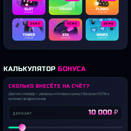
DEMO
DEMO
DEMO
КАЛЬКУЛЯТОР
БОНУСА
СКОЛЬКО ВНЕСЁТЕ НА СЧЁТ?
Двигай слайдер — увидишь итоговую сумму с бонусом 100% и
количество фриспинов
10 000 ₽
ДЕПОЗИТ