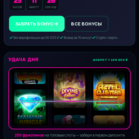
23
11
24
ЧАСОВ
МИНУТ
СЕКУНД
ЗАБРАТЬ БОНУС
ВСЕ БОНУСЫ
Без верификации до 50 000 ₽
Вывод за 15 минут
Crypto + карты
УДАЧА ДНЯ
JACKPOT 7 458 200 ₽
250 фриспинов
на топовые слоты — забери в первом депозите