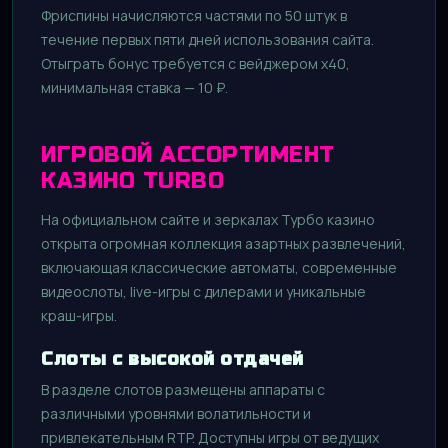
Фриспины начисляются частями по 50 штук в
течение первых пяти дней использования сайта.
Отыграть бонус требуется с вейджером x40,
минимальная ставка — 10 ₽.
ИГРОВОЙ АССОРТИМЕНТ
КАЗИНО TURBO
На официальном сайте и зеркалах Турбо казино
открыта огромная коллекция азартных развлечений,
включающая классические автоматы, современные
видеослоты, live-игры с дилерами и уникальные
краш-игры.
Слоты с высокой отдачей
В разделе слотов размещены аппараты с
различными уровнями волатильности и
привлекательным RTP. Доступны игры от ведущих