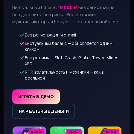
Виртуальный баланс
10 000 ₽
. Без регистрации,
без депозита, без риска. Все механики,
мультипликаторы и бонусы — как в реальной игре.
Без регистрации и e-mail
Виртуальный баланс — обновляется одним
кликом
Все режимы — Slot, Crash, Plinko, Tower, Mines,
X50
RTP, волатильность и механики — как в
реальной
ИГРАТЬ В ДЕМО
НА РЕАЛЬНЫЕ ДЕНЬГИ
DEMO
DEMO
DEMO