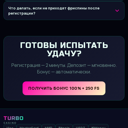
Что делать, если не приходят фриспины после
регистрации?
ГОТОВЫ ИСПЫТАТЬ
УДАЧУ?
Регистрация — 2 минуты. Депозит — мгновенно.
Бонус — автоматически.
ПОЛУЧИТЬ БОНУС 100% + 250 FS
TURBO
CASINO
Visa
MasterCard
МИР
Bitcoin
USDT
ЮMoney