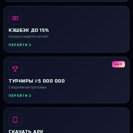
КЭШБЭК ДО 15%
Каждую неделю на счёт
ПЕРЕЙТИ
HOT
ТУРНИРЫ ₽5 000 000
Ежедневные призовые
ПЕРЕЙТИ
СКАЧАТЬ APK