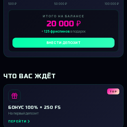
500 ₽
50 000 ₽
100 000 ₽
ИТОГО НА БАЛАНСЕ
20 000 ₽
+
125 фриспинов
в подарок
ВНЕСТИ ДЕПОЗИТ
ЧТО ВАС ЖДЁТ
TOP
БОНУС 100% + 250 FS
На первый депозит
ПЕРЕЙТИ