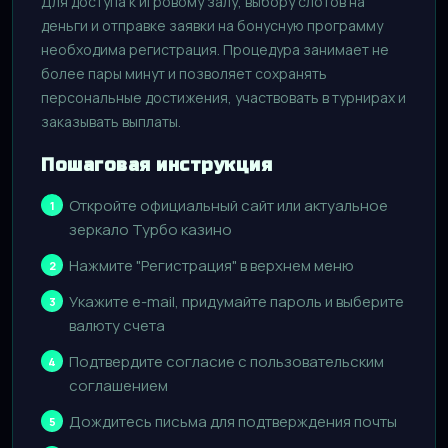
Для доступа к игровому залу, выбору слотов на
деньги и отправке заявки на бонусную программу
необходима регистрация. Процедура занимает не
более пары минут и позволяет сохранять
персональные достижения, участвовать в турнирах и
заказывать выплаты.
Пошаговая инструкция
Откройте официальный сайт или актуальное
зеркало Турбо казино
Нажмите "Регистрация" в верхнем меню
Укажите e-mail, придумайте пароль и выберите
валюту счета
Подтвердите согласие с пользовательским
соглашением
Дождитесь письма для подтверждения почты