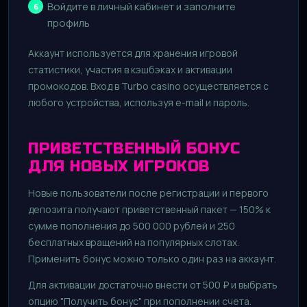
Войдите в личный кабинет и заполните
профиль
Аккаунт используется для хранения игровой
статистики, участия в кэшбэках и активации
промокодов. Вход в Turbo casino осуществляется с
любого устройства, используя e-mail и пароль.
ПРИВЕТСТВЕННЫЙ БОНУС
ДЛЯ НОВЫХ ИГРОКОВ
Новые пользователи после регистрации и первого
депозита получают приветственный пакет — 150% к
сумме пополнения до 500 000 рублей и 250
бесплатных вращений на популярных слотах.
Применить бонус можно только один раз на аккаунт.
Для активации достаточно внести от 500 ₽ и выбрать
опцию "Получить бонус" при пополнении счета.