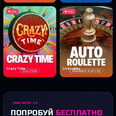
LIVE
LIVE
Crazy Time
Live Lobby
EVOLUTION
EVOLUTION
DEMO MODE · 0 ₽
ПОПРОБУЙ
БЕСПЛАТНО