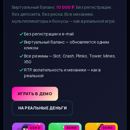
Виртуальный баланс
10 000 ₽
. Без регистрации,
без депозита, без риска. Все механики,
мультипликаторы и бонусы — как в реальной игре.
Без регистрации и e-mail
Виртуальный баланс — обновляется одним
кликом
Все режимы — Slot, Crash, Plinko, Tower, Mines,
X50
RTP, волатильность и механики — как в
реальной
ИГРАТЬ В ДЕМО
НА РЕАЛЬНЫЕ ДЕНЬГИ
DEMO
DEMO
DEMO