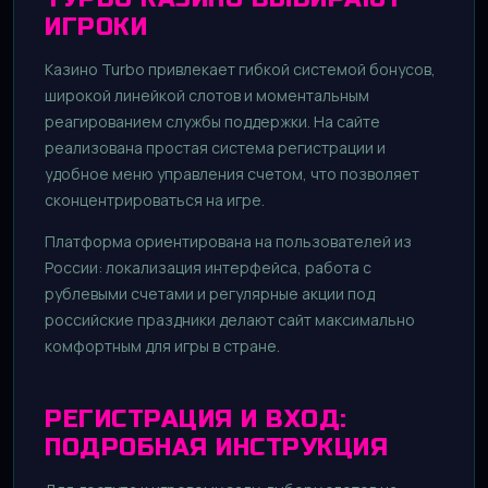
ИГРОКИ
Казино Turbo привлекает гибкой системой бонусов,
широкой линейкой слотов и моментальным
реагированием службы поддержки. На сайте
реализована простая система регистрации и
удобное меню управления счетом, что позволяет
сконцентрироваться на игре.
Платформа ориентирована на пользователей из
России: локализация интерфейса, работа с
рублевыми счетами и регулярные акции под
российские праздники делают сайт максимально
комфортным для игры в стране.
РЕГИСТРАЦИЯ И ВХОД:
ПОДРОБНАЯ ИНСТРУКЦИЯ