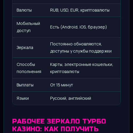
Валюты
RUB, USD, EUR, криптовалюты
Мобильный
Есть (Android, iOS, браузер)
доступ
Постоянно обновляются,
Зеркала
доступны у службы поддержки
Способы
Карты, электронные кошельки,
пополнения
криптовалюты
Выплаты
От 15 минут
Языки
Русский, английский
РАБОЧЕЕ ЗЕРКАЛО ТУРБО
КАЗИНО: КАК ПОЛУЧИТЬ