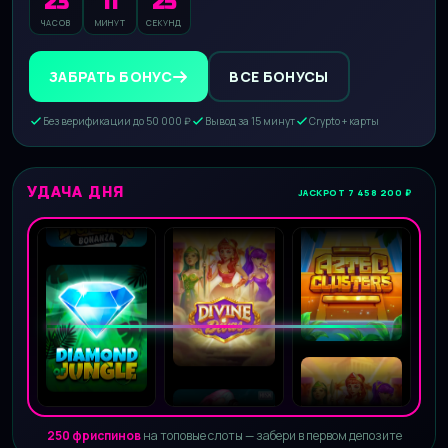
23
11
24
ЧАСОВ
МИНУТ
СЕКУНД
ЗАБРАТЬ БОНУС
ВСЕ БОНУСЫ
Без верификации до 50 000 ₽
Вывод за 15 минут
Crypto + карты
УДАЧА ДНЯ
JACKPOT 7 458 200 ₽
250 фриспинов
на топовые слоты — забери в первом депозите