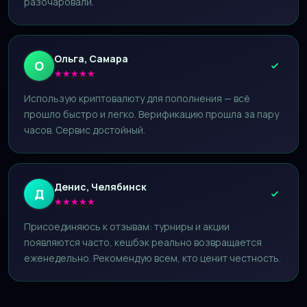
разочаровали.
Ольга, Самара
О
★
★
★
★
★
Использую криптовалюту для пополнения — всё
прошло быстро и легко. Верификацию прошла за пару
часов. Сервис достойный.
Денис, Челябинск
Д
★
★
★
★
★
Присоединяюсь к отзывам: турниры и акции
появляются часто, кешбэк реально возвращается
еженедельно. Рекомендую всем, кто ценит честность.