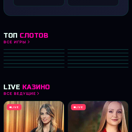
ТОП
СЛОТОВ
ВСЕ ИГРЫ
Gates of Olympus 1000
Big Bass Bonanza
HOT
Diamond of Jungle
Aztec Clusters
NEW
PRAGMATIC PLAY
PRAGMATIC PLAY
Divine Divas
Dreamshock
TOP
NETENT
PRAGMATIC PLAY
Hot Fruit
Phoenix Rising
NEW
PLAY’N GO
NETENT
Fruit Machine
Capymania Yellow
HOT
MICROGAMING
PLAY’N GO
Big Win x25
Fab Farm
MICROGAMING
PRAGMATIC PLAY
NETENT
PLAY’N GO
LIVE
КАЗИНО
ВСЕ ВЕДУЩИЕ
LIVE
LIVE