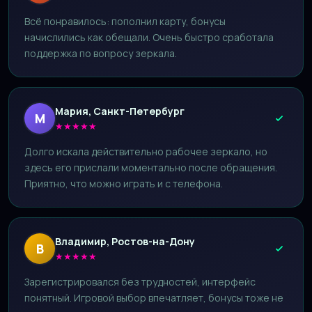
Всё понравилось: пополнил карту, бонусы
начислились как обещали. Очень быстро сработала
поддержка по вопросу зеркала.
Мария, Санкт-Петербург
М
★
★
★
★
★
Долго искала действительно рабочее зеркало, но
здесь его прислали моментально после обращения.
Приятно, что можно играть и с телефона.
Владимир, Ростов-на-Дону
В
★
★
★
★
★
Зарегистрировался без трудностей, интерфейс
понятный. Игровой выбор впечатляет, бонусы тоже не