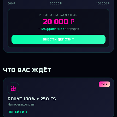
500 ₽
50 000 ₽
100 000 ₽
ИТОГО НА БАЛАНСЕ
20 000 ₽
+
125 фриспинов
в подарок
ВНЕСТИ ДЕПОЗИТ
ЧТО ВАС ЖДЁТ
TOP
БОНУС 100% + 250 FS
На первый депозит
ПЕРЕЙТИ