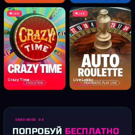
LIVE
LIVE
Crazy Time
Live Lobby
EVOLUTION
EVOLUTION
DEMO MODE · 0 ₽
ПОПРОБУЙ
БЕСПЛАТНО