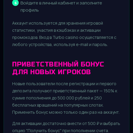
Войдите в личный кабинет и заполните
профиль
Аккаунт используется для хранения игровой
статистики, участия в кэшбэках и активации
промокодов. Вход в Turbo casino осуществляется с
любого устройства, используя e-mail и пароль.
ПРИВЕТСТВЕННЫЙ БОНУС
ДЛЯ НОВЫХ ИГРОКОВ
Новые пользователи после регистрации и первого
депозита получают приветственный пакет — 150% к
сумме пополнения до 500 000 рублей и 250
бесплатных вращений на популярных слотах.
Применить бонус можно только один раз на аккаунт.
Для активации достаточно внести от 500 ₽ и выбрать
опцию "Получить бонус" при пополнении счета.