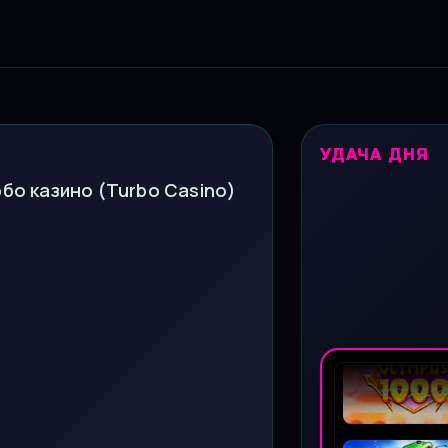
УДАЧА ДНЯ
бо казино (Turbo Casino)