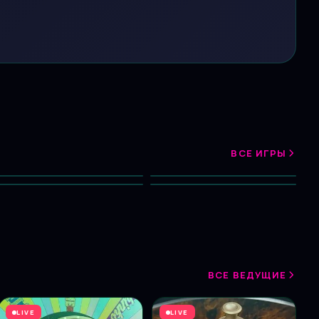
ВСЕ ИГРЫ
Divine Divas
Dreamshock
TOP
Big Win x25
Fab Farm
PLAY’N GO
NETENT
NETENT
PLAY’N GO
ВСЕ ВЕДУЩИЕ
LIVE
LIVE