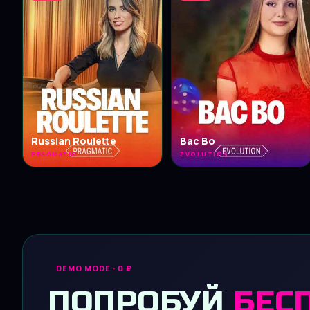
T
Russian Roulette
Bac Bo
PRAGMATIC
EVOLUTION
DEMO MODE · 0 ₽
ПОПРОБУЙ
БЕС