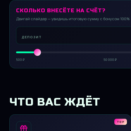
СКОЛЬКО ВНЕСЁТЕ НА СЧЁТ?
Двигай слайдер — увидишь итоговую сумму с бонусом 100%
ДЕПОЗИТ
500 ₽
50 000 ₽
ЧТО ВАС ЖДЁТ
TOP