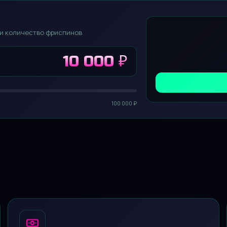
 и количество фриспинов
10 000 ₽
100 000 ₽