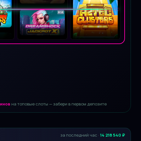
пинов
на топовые слоты — забери в первом депозите
за последний час ·
14 218 540 ₽