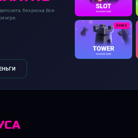
 депозита, без риска. Все
й игре.
DEMO
ЕНЬГИ
УСА