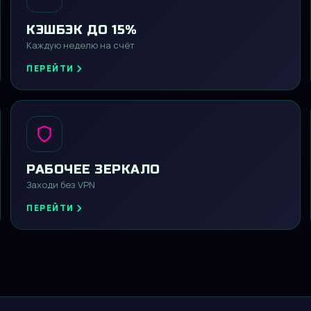
КЭШБЭК ДО 15%
Каждую неделю на счёт
ПЕРЕЙТИ
РАБОЧЕЕ ЗЕРКАЛО
Заходи без VPN
ПЕРЕЙТИ