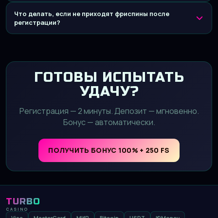
Что делать, если не приходят фриспины после
регистрации?
ГОТОВЫ ИСПЫТАТЬ
УДАЧУ?
Регистрация — 2 минуты. Депозит — мгновенно.
Бонус — автоматически.
ПОЛУЧИТЬ БОНУС 100% + 250 FS
TURBO
CASINO
Visa
MasterCard
МИР
Bitcoin
USDT
ЮMoney