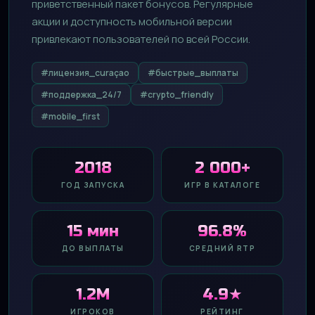
приветственный пакет бонусов. Регулярные
акции и доступность мобильной версии
привлекают пользователей по всей России.
#лицензия_curaçao
#быстрые_выплаты
#поддержка_24/7
#crypto_friendly
#mobile_first
2018
2 000+
ГОД ЗАПУСКА
ИГР В КАТАЛОГЕ
15 мин
96.8%
ДО ВЫПЛАТЫ
СРЕДНИЙ RTP
1.2M
4.9★
ИГРОКОВ
РЕЙТИНГ