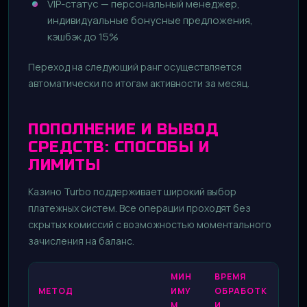
VIP-статус — персональный менеджер,
индивидуальные бонусные предложения,
кэшбэк до 15%
Переход на следующий ранг осуществляется
автоматически по итогам активности за месяц.
ПОПОЛНЕНИЕ И ВЫВОД
СРЕДСТВ: СПОСОБЫ И
ЛИМИТЫ
Казино Turbo поддерживает широкий выбор
платежных систем. Все операции проходят без
скрытых комиссий с возможностью моментального
зачисления на баланс.
МИН
ВРЕМЯ
МЕТОД
ИМУ
ОБРАБОТК
М
И