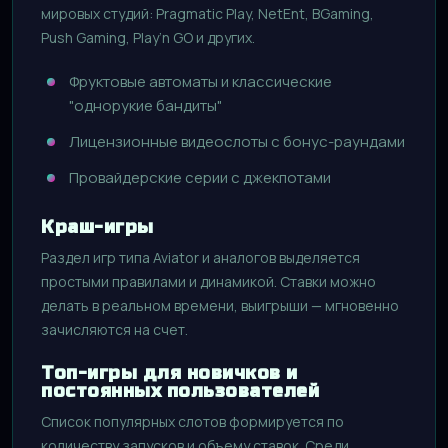
мировых студий: Pragmatic Play, NetEnt, BGaming,
Push Gaming, Play’n GO и других.
Фруктовые автоматы и классические
"однорукие бандиты"
Лицензионные видеослоты с бонус-раундами
Провайдерские серии с джекпотами
Краш-игры
Раздел игр типа Aviator и аналогов выделяется
простыми правилами и динамикой. Ставки можно
делать в реальном времени, выигрыши — мгновенно
зачисляются на счет.
Топ-игры для новичков и
постоянных пользователей
Список популярных слотов формируется по
количеству запусков и объему ставок. Среди