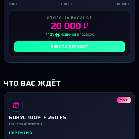
500 ₽
50 000 ₽
100 000 ₽
ИТОГО НА БАЛАНСЕ
20 000 ₽
+
125 фриспинов
в подарок
ВНЕСТИ ДЕПОЗИТ
ЧТО ВАС ЖДЁТ
TOP
БОНУС 100% + 250 FS
На первый депозит
ПЕРЕЙТИ