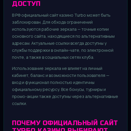
UR
ДОСТУП
В РФ официальный сайт казино Turbo может быть
заблокирован. Для обхода ограничений
используются рабочие зеркала — точные копии
основного сайта, находящиеся по альтернативным
адресам. Актуальные ссылки всегда доступны у
службы поддержки в онлайн-чате, по электронной
почте, а также в социальных сетях клуба.
Использование зеркала не влияет на личный
кабинет, баланс и возможности пользователя —
вход и функционал полностью идентичны
официальному ресурсу. Все бонусы, турниры и
промо-акции также доступны через альтернативные
ссылки.
ПОЧЕМУ ОФИЦИАЛЬНЫЙ САЙТ
ТУРБО КАЗИНО ВЫБИРАЮТ