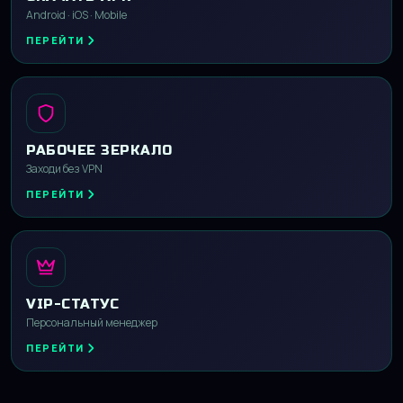
Android · iOS · Mobile
ПЕРЕЙТИ
РАБОЧЕЕ ЗЕРКАЛО
Заходи без VPN
ПЕРЕЙТИ
VIP-СТАТУС
Персональный менеджер
ПЕРЕЙТИ