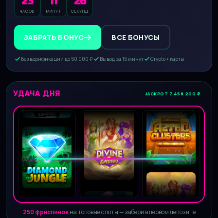
23
11
24
ЧАСОВ
МИНУТ
СЕКУНД
ЗАБРАТЬ БОНУС
ВСЕ БОНУСЫ
Без верификации до 50 000 ₽
Вывод за 15 минут
Crypto + карты
УДАЧА ДНЯ
JACKPOT 7 458 200 ₽
250 фриспинов
на топовые слоты — забери в первом депозите