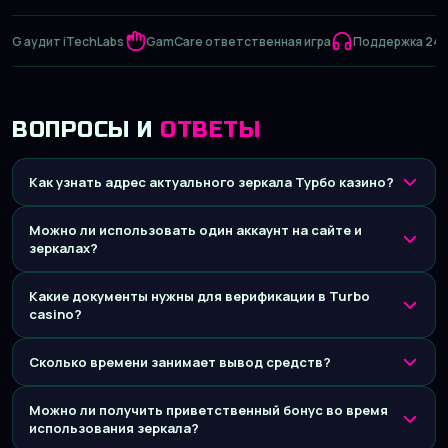
дит iTechLabs
GamCare ответственная игра
Поддержка 24/7
В
ВОПРОСЫ И
ОТВЕТЫ
Как узнать адрес актуального зеркала Турбо казино?
Можно ли использовать один аккаунт на сайте и
зеркалах?
Какие документы нужны для верификации в Turbo
casino?
Сколько времени занимает вывод средств?
Можно ли получить приветственный бонус во время
использования зеркала?