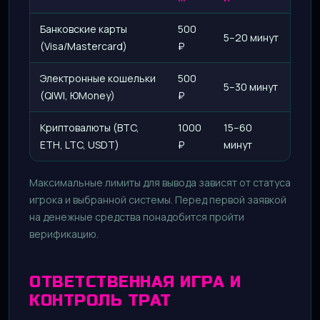
Банковские карты
500
5–20 минут
(Visa/Mastercard)
₽
Электронные кошельки
500
5–30 минут
(QIWI, ЮMoney)
₽
Криптовалюты (BTC,
1000
15–60
ETH, LTC, USDT)
₽
минут
Максимальные лимиты для вывода зависят от статуса
игрока и выбранной системы. Перед первой заявкой
на денежные средства понадобится пройти
верификацию.
ОТВЕТСТВЕННАЯ ИГРА И
КОНТРОЛЬ ТРАТ