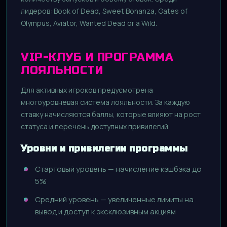
лидеров: Book of Dead, Sweet Bonanza, Gates of
Olympus, Aviator, Wanted Dead or a Wild.
VIP-КЛУБ И ПРОГРАММА
ЛОЯЛЬНОСТИ
Для активных игроков предусмотрена
многоуровневая система лояльности. За каждую
ставку начисляются баллы, которые влияют на рост
статуса и перечень доступных привилегий.
Уровни и привилегии программы
Стартовый уровень — начисление кэшбэка до
5%
Средний уровень — увеличенные лимиты на
вывод и доступ к эксклюзивным акциям