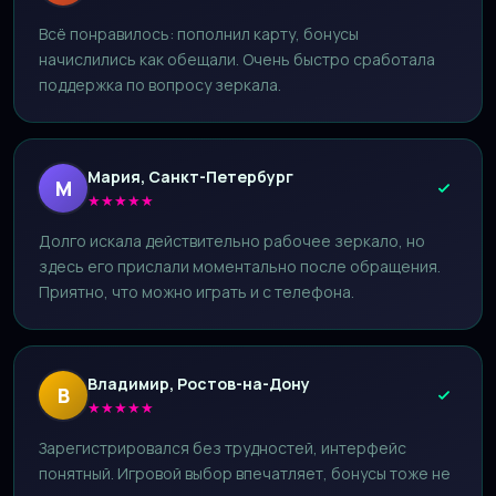
Всё понравилось: пополнил карту, бонусы
начислились как обещали. Очень быстро сработала
поддержка по вопросу зеркала.
Мария, Санкт-Петербург
М
★
★
★
★
★
Долго искала действительно рабочее зеркало, но
здесь его прислали моментально после обращения.
Приятно, что можно играть и с телефона.
Владимир, Ростов-на-Дону
В
★
★
★
★
★
Зарегистрировался без трудностей, интерфейс
понятный. Игровой выбор впечатляет, бонусы тоже не