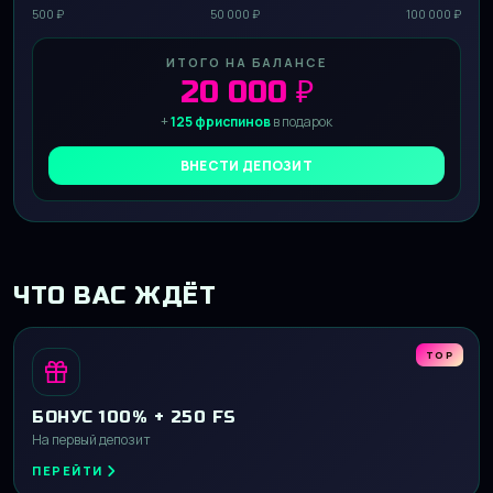
500 ₽
50 000 ₽
100 000 ₽
ИТОГО НА БАЛАНСЕ
20 000 ₽
+
125 фриспинов
в подарок
ВНЕСТИ ДЕПОЗИТ
ЧТО ВАС ЖДЁТ
TOP
БОНУС 100% + 250 FS
На первый депозит
ПЕРЕЙТИ