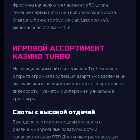
Фриспины начисляются частями по 50 штук в
течение первых пяти дней использования сайта.
Отыграть бонус требуется с вейджером x40,
минимальная ставка — 10 ₽.
ИГРОВОЙ АССОРТИМЕНТ
КАЗИНО TURBO
На официальном сайте и зеркалах Турбо казино
открыта огромная коллекция азартных развлечений,
включающая классические автоматы, современные
видеослоты, live-игры с дилерами и уникальные
краш-игры.
Слоты с высокой отдачей
В разделе слотов размещены аппараты с
различными уровнями волатильности и
привлекательным RTP. Доступны игры от ведущих