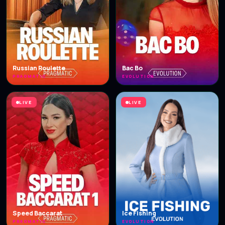
Russian Roulette
Bac Bo
PRAGMATIC
EVOLUTION
LIVE
LIVE
Speed Baccarat
Ice Fishing
PRAGMATIC
EVOLUTION