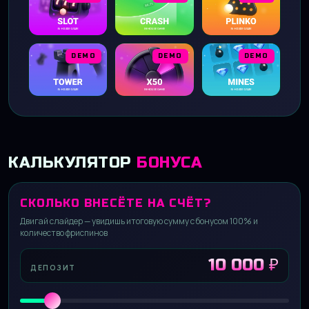
DEMO
DEMO
DEMO
КАЛЬКУЛЯТОР
БОНУСА
СКОЛЬКО ВНЕСЁТЕ НА СЧЁТ?
Двигай слайдер — увидишь итоговую сумму с бонусом 100% и
количество фриспинов
10 000 ₽
ДЕПОЗИТ