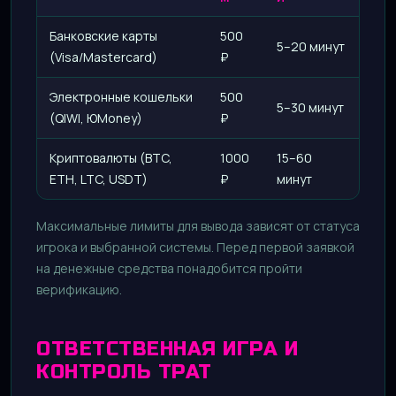
Банковские карты
500
5–20 минут
(Visa/Mastercard)
₽
Электронные кошельки
500
5–30 минут
(QIWI, ЮMoney)
₽
Криптовалюты (BTC,
1000
15–60
ETH, LTC, USDT)
₽
минут
Максимальные лимиты для вывода зависят от статуса
игрока и выбранной системы. Перед первой заявкой
на денежные средства понадобится пройти
верификацию.
ОТВЕТСТВЕННАЯ ИГРА И
КОНТРОЛЬ ТРАТ