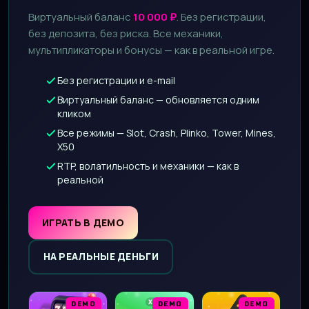
Виртуальный баланс
10 000 ₽
. Без регистрации,
без депозита, без риска. Все механики,
мультипликаторы и бонусы — как в реальной игре.
Без регистрации и e-mail
Виртуальный баланс — обновляется одним
кликом
Все режимы — Slot, Crash, Plinko, Tower, Mines,
X50
RTP, волатильность и механики — как в
реальной
ИГРАТЬ В ДЕМО
НА РЕАЛЬНЫЕ ДЕНЬГИ
DEMO
DEMO
DEMO