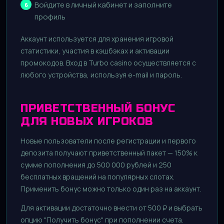
Войдите в личный кабинет и заполните
профиль
Аккаунт используется для хранения игровой
статистики, участия в кэшбэках и активации
промокодов. Вход в Turbo casino осуществляется с
любого устройства, используя e-mail и пароль.
ПРИВЕТСТВЕННЫЙ БОНУС
ДЛЯ НОВЫХ ИГРОКОВ
Новые пользователи после регистрации и первого
депозита получают приветственный пакет — 150% к
сумме пополнения до 500 000 рублей и 250
бесплатных вращений на популярных слотах.
Применить бонус можно только один раз на аккаунт.
Для активации достаточно внести от 500 ₽ и выбрать
опцию "Получить бонус" при пополнении счета.