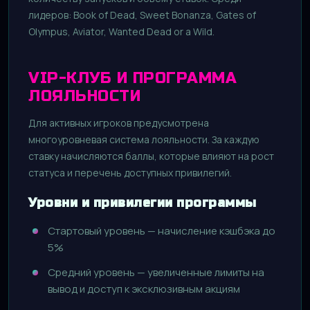
лидеров: Book of Dead, Sweet Bonanza, Gates of
Olympus, Aviator, Wanted Dead or a Wild.
VIP-КЛУБ И ПРОГРАММА
ЛОЯЛЬНОСТИ
Для активных игроков предусмотрена
многоуровневая система лояльности. За каждую
ставку начисляются баллы, которые влияют на рост
статуса и перечень доступных привилегий.
Уровни и привилегии программы
Стартовый уровень — начисление кэшбэка до
5%
Средний уровень — увеличенные лимиты на
вывод и доступ к эксклюзивным акциям