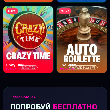
LIVE
LIVE
Crazy Time
Live Lobby
EVOLUTION
EVOLUTION
DEMO MODE · 0 ₽
ПОПРОБУЙ
БЕСПЛАТНО