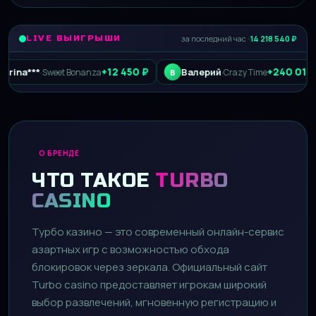
LIVE ВЫИГРЫШИ
за последний час ·
14 218 540 ₽
+12 450 ₽
+240 015 ₽
Валерий
·
Sweet Bonanza
·
Crazy Time
В
L
О БРЕНДЕ
ЧТО ТАКОЕ
TURBO
CASINO
Турбо казино — это современный онлайн-сервис
азартных игр с возможностью обхода
блокировок через зеркала. Официальный сайт
Turbo casino предоставляет игрокам широкий
выбор развлечений, мгновенную регистрацию и