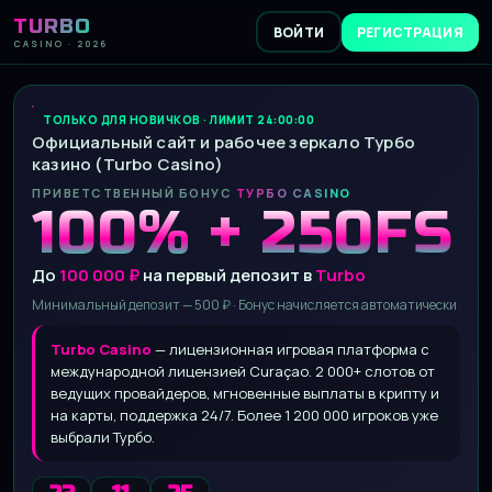
TURBO
ВОЙТИ
РЕГИСТРАЦИЯ
CASINO · 2026
ТОЛЬКО ДЛЯ НОВИЧКОВ · ЛИМИТ 24:00:00
Официальный сайт и рабочее зеркало Турбо
казино (Turbo Casino)
ПРИВЕТСТВЕННЫЙ БОНУС
ТУРБО CASINO
100% + 250FS
До
100 000 ₽
на первый депозит в
Turbo
Минимальный депозит — 500 ₽ · Бонус начисляется автоматически
Turbo Casino
— лицензионная игровая платформа с
международной лицензией Curaçao. 2 000+ слотов от
ведущих провайдеров, мгновенные выплаты в крипту и
на карты, поддержка 24/7. Более 1 200 000 игроков уже
выбрали Турбо.