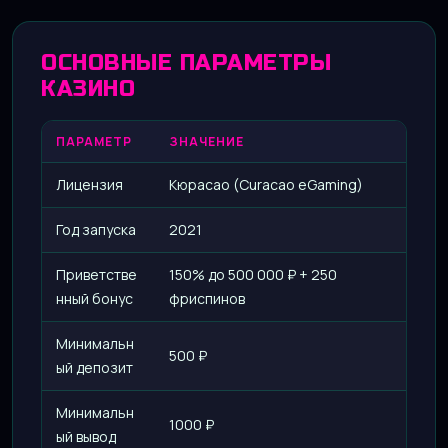
ОСНОВНЫЕ ПАРАМЕТРЫ
КАЗИНО
ПАРАМЕТР
ЗНАЧЕНИЕ
Лицензия
Кюрасао (Curacao eGaming)
Год запуска
2021
Приветстве
150% до 500 000 ₽ + 250
нный бонус
фриспинов
Минимальн
500 ₽
ый депозит
Минимальн
1000 ₽
ый вывод