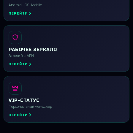
Android · iOS · Mobile
ПЕРЕЙТИ
РАБОЧЕЕ ЗЕРКАЛО
Заходи без VPN
ПЕРЕЙТИ
VIP-СТАТУС
Персональный менеджер
ПЕРЕЙТИ