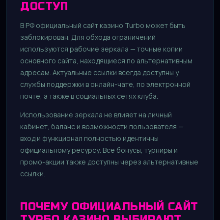
UR
ДОСТУП
В РФ официальный сайт казино Turbo может быть
заблокирован. Для обхода ограничений
используются рабочие зеркала — точные копии
основного сайта, находящиеся по альтернативным
адресам. Актуальные ссылки всегда доступны у
службы поддержки в онлайн-чате, по электронной
почте, а также в социальных сетях клуба.
Использование зеркала не влияет на личный
кабинет, баланс и возможности пользователя —
вход и функционал полностью идентичны
официальному ресурсу. Все бонусы, турниры и
промо-акции также доступны через альтернативные
ссылки.
ПОЧЕМУ ОФИЦИАЛЬНЫЙ САЙТ
ТУРБО КАЗИНО ВЫБИРАЮТ