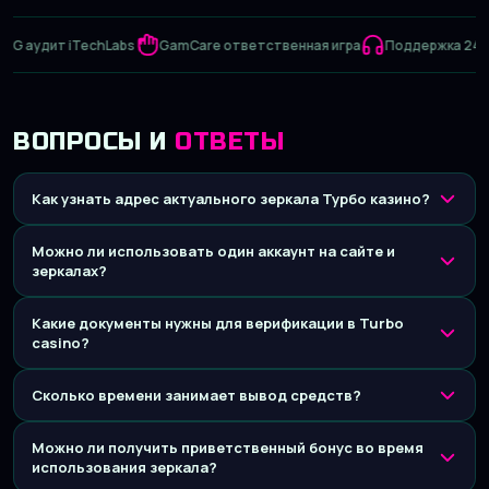
дит iTechLabs
GamCare ответственная игра
Поддержка 24/7
В
ВОПРОСЫ И
ОТВЕТЫ
Как узнать адрес актуального зеркала Турбо казино?
Можно ли использовать один аккаунт на сайте и
зеркалах?
Какие документы нужны для верификации в Turbo
casino?
Сколько времени занимает вывод средств?
Можно ли получить приветственный бонус во время
использования зеркала?