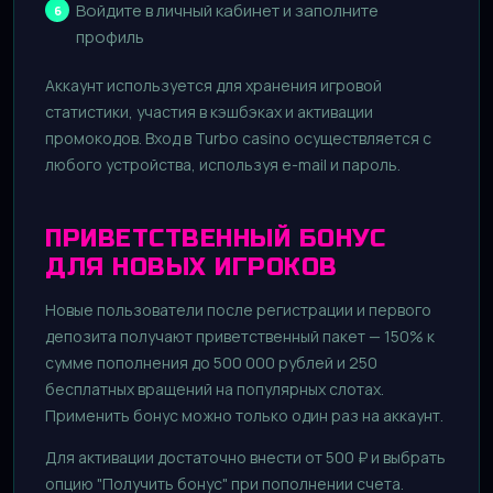
Войдите в личный кабинет и заполните
профиль
Аккаунт используется для хранения игровой
статистики, участия в кэшбэках и активации
промокодов. Вход в Turbo casino осуществляется с
любого устройства, используя e-mail и пароль.
ПРИВЕТСТВЕННЫЙ БОНУС
ДЛЯ НОВЫХ ИГРОКОВ
Новые пользователи после регистрации и первого
депозита получают приветственный пакет — 150% к
сумме пополнения до 500 000 рублей и 250
бесплатных вращений на популярных слотах.
Применить бонус можно только один раз на аккаунт.
Для активации достаточно внести от 500 ₽ и выбрать
опцию "Получить бонус" при пополнении счета.