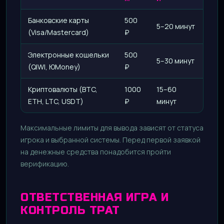
Банковские карты
500
5–20 минут
(Visa/Mastercard)
₽
Электронные кошельки
500
5–30 минут
(QIWI, ЮMoney)
₽
Криптовалюты (BTC,
1000
15–60
ETH, LTC, USDT)
₽
минут
Максимальные лимиты для вывода зависят от статуса
игрока и выбранной системы. Перед первой заявкой
на денежные средства понадобится пройти
верификацию.
ОТВЕТСТВЕННАЯ ИГРА И
КОНТРОЛЬ ТРАТ