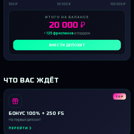
500 ₽
50 000 ₽
100 000 ₽
ИТОГО НА БАЛАНСЕ
20 000 ₽
+
125 фриспинов
в подарок
ВНЕСТИ ДЕПОЗИТ
ЧТО ВАС ЖДЁТ
TOP
БОНУС 100% + 250 FS
На первый депозит
ПЕРЕЙТИ