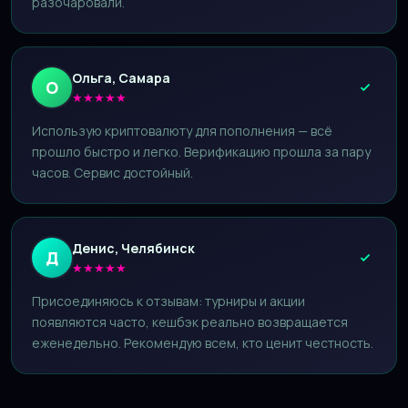
разочаровали.
Ольга, Самара
О
★
★
★
★
★
Использую криптовалюту для пополнения — всё
прошло быстро и легко. Верификацию прошла за пару
часов. Сервис достойный.
Денис, Челябинск
Д
★
★
★
★
★
Присоединяюсь к отзывам: турниры и акции
появляются часто, кешбэк реально возвращается
еженедельно. Рекомендую всем, кто ценит честность.