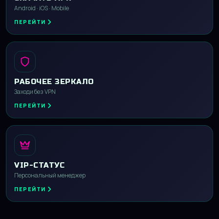
Android · iOS · Mobile
ПЕРЕЙТИ
РАБОЧЕЕ ЗЕРКАЛО
Заходи без VPN
ПЕРЕЙТИ
VIP-СТАТУС
Персональный менеджер
ПЕРЕЙТИ