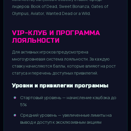
лидеров: Book of Dead, Sweet Bonanza, Gates of
Olympus, Aviator, Wanted Dead or a Wild.
VIP-КЛУБ И ПРОГРАММА
ЛОЯЛЬНОСТИ
Для активных игроков предусмотрена
многоуровневая система лояльности. За каждую
ставку начисляются баллы, которые влияют на рост
статуса и перечень доступных привилегий.
Уровни и привилегии программы
Стартовый уровень — начисление кэшбэка до
5%
Средний уровень — увеличенные лимиты на
вывод и доступ к эксклюзивным акциям