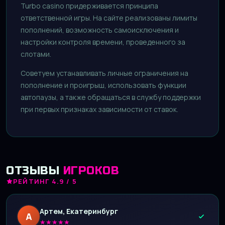
Turbo casino придерживается принципа
ответственной игры. На сайте реализованы лимиты
пополнений, возможность самоисключения и
настройки контроля времени, проведенного за
слотами.
Советуем устанавливать личные ограничения на
пополнение и проигрыш, использовать функции
автопаузы, а также обращаться в службу поддержки
при первых признаках зависимости от ставок.
ОТЗЫВЫ
ИГРОКОВ
РЕЙТИНГ 4.9 / 5
Артем, Екатеринбург
А
★
★
★
★
★