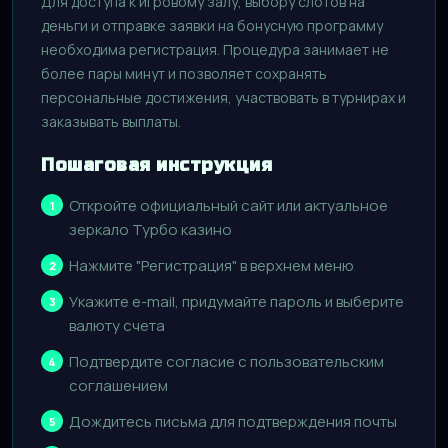
Для доступа к игровому залу, выбору слотов на
деньги и отправке заявки на бонусную программу
необходима регистрация. Процедура занимает не
более пары минут и позволяет сохранять
персональные достижения, участвовать в турнирах и
заказывать выплаты.
Пошаговая инструкция
Откройте официальный сайт или актуальное
зеркало Турбо казино
Нажмите "Регистрация" в верхнем меню
Укажите e-mail, придумайте пароль и выберите
валюту счета
Подтвердите согласие с пользовательским
соглашением
Дождитесь письма для подтверждения почты