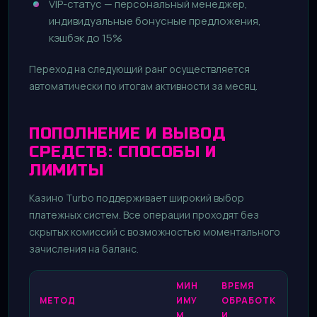
VIP-статус — персональный менеджер,
индивидуальные бонусные предложения,
кэшбэк до 15%
Переход на следующий ранг осуществляется
автоматически по итогам активности за месяц.
ПОПОЛНЕНИЕ И ВЫВОД
СРЕДСТВ: СПОСОБЫ И
ЛИМИТЫ
Казино Turbo поддерживает широкий выбор
платежных систем. Все операции проходят без
скрытых комиссий с возможностью моментального
зачисления на баланс.
МИН
ВРЕМЯ
МЕТОД
ИМУ
ОБРАБОТК
М
И