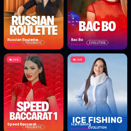
Russian Roulette
Bac Bo
PRAGMATIC
EVOLUTION
LIVE
LIVE
Speed Baccarat
Ice Fishing
PRAGMATIC
EVOLUTION