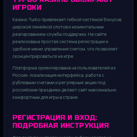
ИГРОКИ
Казино Turbo привлекает гибкой системой бонусов,
широкой линейкой слотов и моментальным
реагированием службы поддержки. На сайте
реализована простая система регистрации и
удобное меню управления счетом, что позволяет
сконцентрироваться на игре.
Платформа ориентирована на пользователей из
России: локализация интерфейса, работа с
рублевыми счетами и регулярные акции под
российские праздники делают сайт максимально
комфортным для игры в стране.
РЕГИСТРАЦИЯ И ВХОД:
ПОДРОБНАЯ ИНСТРУКЦИЯ