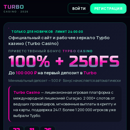
TURBO
ВОЙТИ
РЕГИСТРАЦИЯ
CASINO · 2026
ТОЛЬКО ДЛЯ НОВИЧКОВ · ЛИМИТ 24:00:00
Официальный сайт и рабочее зеркало Турбо
казино (Turbo Casino)
ПРИВЕТСТВЕННЫЙ БОНУС
ТУРБО CASINO
100% + 250FS
До
100 000 ₽
на первый депозит в
Turbo
Минимальный депозит — 500 ₽ · Бонус начисляется автоматически
Turbo Casino
— лицензионная игровая платформа с
международной лицензией Curaçao. 2 000+ слотов от
ведущих провайдеров, мгновенные выплаты в крипту и
на карты, поддержка 24/7. Более 1 200 000 игроков уже
выбрали Турбо.