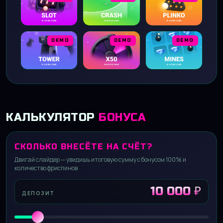
DEMO
DEMO
DEMO
КАЛЬКУЛЯТОР
БОНУСА
СКОЛЬКО ВНЕСЁТЕ НА СЧЁТ?
Двигай слайдер — увидишь итоговую сумму с бонусом 100% и
количество фриспинов
10 000 ₽
ДЕПОЗИТ