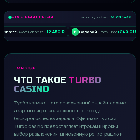
LIVE ВЫИГРЫШИ
за последний час ·
14 218 540 ₽
+12 450 ₽
+240 015 ₽
Валерий
Sweet Bonanza
·
Crazy Time
В
L
О БРЕНДЕ
ЧТО ТАКОЕ
TURBO
CASINO
Турбо казино — это современный онлайн-сервис
азартных игр с возможностью обхода
блокировок через зеркала. Официальный сайт
Turbo casino предоставляет игрокам широкий
выбор развлечений, мгновенную регистрацию и