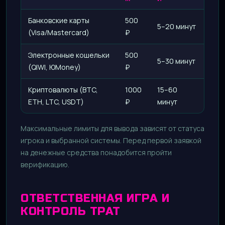
Банковские карты
500
5–20 минут
(Visa/Mastercard)
₽
Электронные кошельки
500
5–30 минут
(QIWI, ЮMoney)
₽
Криптовалюты (BTC,
1000
15–60
ETH, LTC, USDT)
₽
минут
Максимальные лимиты для вывода зависят от статуса
игрока и выбранной системы. Перед первой заявкой
на денежные средства понадобится пройти
верификацию.
ОТВЕТСТВЕННАЯ ИГРА И
КОНТРОЛЬ ТРАТ