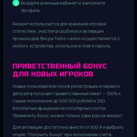
Войдите в личный кабинет и заполните
профиль
Аккаунт используется для хранения игровой
статистики, участия в кэшбэках и активации
промокодов. Вход в Turbo casino осуществляется с
любого устройства, используя e-mail и пароль.
ПРИВЕТСТВЕННЫЙ БОНУС
ДЛЯ НОВЫХ ИГРОКОВ
Новые пользователи после регистрации и первого
депозита получают приветственный пакет — 150% к
сумме пополнения до 500 000 рублей и 250
бесплатных вращений на популярных слотах.
Применить бонус можно только один раз на аккаунт.
Для активации достаточно внести от 500 ₽ и выбрать
опцию "Получить бонус" при пополнении счета.