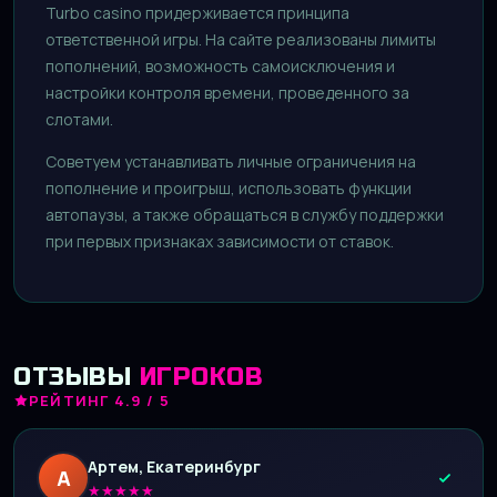
Turbo casino придерживается принципа
ответственной игры. На сайте реализованы лимиты
пополнений, возможность самоисключения и
настройки контроля времени, проведенного за
слотами.
Советуем устанавливать личные ограничения на
пополнение и проигрыш, использовать функции
автопаузы, а также обращаться в службу поддержки
при первых признаках зависимости от ставок.
ОТЗЫВЫ
ИГРОКОВ
РЕЙТИНГ 4.9 / 5
Артем, Екатеринбург
А
★
★
★
★
★