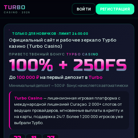
TURBO
ВОЙТИ
РЕГИСТРАЦИЯ
CASINO · 2026
ТОЛЬКО ДЛЯ НОВИЧКОВ · ЛИМИТ 24:00:00
Официальный сайт и рабочее зеркало Турбо
казино (Turbo Casino)
ПРИВЕТСТВЕННЫЙ БОНУС
ТУРБО CASINO
100% + 250FS
До
100 000 ₽
на первый депозит в
Turbo
Минимальный депозит — 500 ₽ · Бонус начисляется автоматически
Turbo Casino
— лицензионная игровая платформа с
международной лицензией Curaçao. 2 000+ слотов от
ведущих провайдеров, мгновенные выплаты в крипту и
на карты, поддержка 24/7. Более 1 200 000 игроков уже
выбрали Турбо.