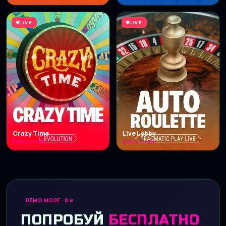
LIVE
LIVE
Crazy Time
Live Lobby
EVOLUTION
EVOLUTION
DEMO MODE · 0 ₽
ПОПРОБУЙ
БЕСПЛАТНО