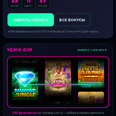
23
11
25
ЧАСОВ
МИНУТ
СЕКУНД
ЗАБРАТЬ БОНУС
ВСЕ БОНУСЫ
Без верификации до 50 000 ₽
Вывод за 15 минут
Crypto + карты
УДАЧА ДНЯ
JACKPOT 7 458 200 ₽
250 фриспинов
на топовые слоты — забери в первом депозите