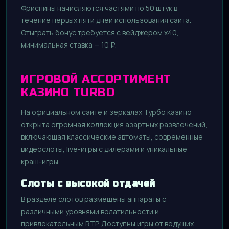
Фриспины начисляются частями по 50 штук в
течение первых пяти дней использования сайта.
Отыграть бонус требуется с вейджером x40,
минимальная ставка — 10 ₽.
ИГРОВОЙ АССОРТИМЕНТ
КАЗИНО TURBO
На официальном сайте и зеркалах Турбо казино
открыта огромная коллекция азартных развлечений,
включающая классические автоматы, современные
видеослоты, live-игры с дилерами и уникальные
краш-игры.
Слоты с высокой отдачей
В разделе слотов размещены аппараты с
различными уровнями волатильности и
привлекательным RTP. Доступны игры от ведущих