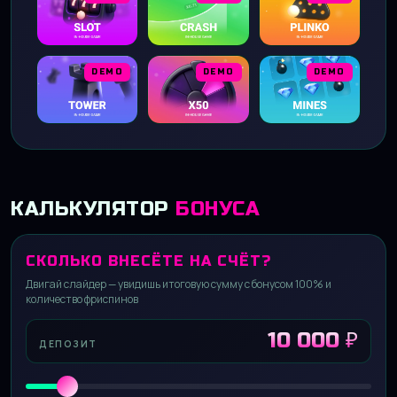
DEMO
DEMO
DEMO
КАЛЬКУЛЯТОР
БОНУСА
СКОЛЬКО ВНЕСЁТЕ НА СЧЁТ?
Двигай слайдер — увидишь итоговую сумму с бонусом 100% и
количество фриспинов
10 000 ₽
ДЕПОЗИТ