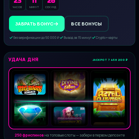
23
11
25
ЧАСОВ
МИНУТ
СЕКУНД
ЗАБРАТЬ БОНУС
ВСЕ БОНУСЫ
Без верификации до 50 000 ₽
Вывод за 15 минут
Crypto + карты
УДАЧА ДНЯ
JACKPOT 7 458 200 ₽
250 фриспинов
на топовые слоты — забери в первом депозите