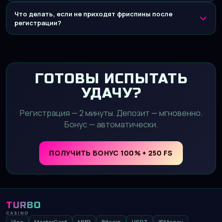
Что делать, если не приходят фриспины после
регистрации?
ГОТОВЫ ИСПЫТАТЬ
УДАЧУ?
Регистрация — 2 минуты. Депозит — мгновенно.
Бонус — автоматически.
ПОЛУЧИТЬ БОНУС 100% + 250 FS
TURBO
CASINO
Visa
MasterCard
МИР
Bitcoin
USDT
ЮMoney