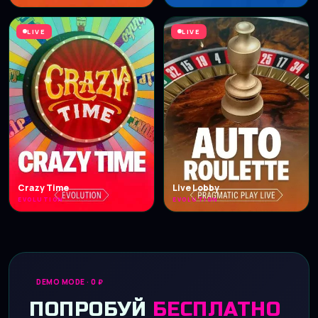
LIVE
LIVE
Crazy Time
Live Lobby
EVOLUTION
EVOLUTION
DEMO MODE · 0 ₽
ПОПРОБУЙ
БЕСПЛАТНО