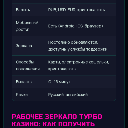
Валюты
RUB, USD, EUR, криптовалюты
Мобильный
Есть (Android, iOS, браузер)
доступ
Постоянно обновляются,
Зеркала
доступны у службы поддержки
Способы
Карты, электронные кошельки,
пополнения
криптовалюты
Выплаты
От 15 минут
Языки
Русский, английский
РАБОЧЕЕ ЗЕРКАЛО ТУРБО
КАЗИНО: КАК ПОЛУЧИТЬ