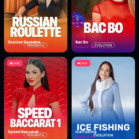
Russian Roulette
Bac Bo
PRAGMATIC
EVOLUTION
LIVE
LIVE
Speed Baccarat
Ice Fishing
PRAGMATIC
EVOLUTION