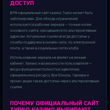
UR
ДОСТУП
В РФ официальный сайт казино Turbo может быть
заблокирован. Для обхода ограничений
используются рабочие зеркала — точные копии
основного сайта, находящиеся по альтернативным
адресам. Актуальные ссылки всегда доступны у
службы поддержки в онлайн-чате, по электронной
почте, а также в социальных сетях клуба.
Использование зеркала не влияет на личный
кабинет, баланс и возможности пользователя —
вход и функционал полностью идентичны
официальному ресурсу. Все бонусы, турниры и
промо-акции также доступны через альтернативные
ссылки.
ПОЧЕМУ ОФИЦИАЛЬНЫЙ САЙТ
ТУРБО КАЗИНО ВЫБИРАЮТ